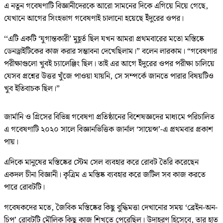
এ নতুন গবেষণাটি বিজ্ঞানীদেরকে আরো সামনের দিকে এগিয়ে নিয়ে গেছে,
যেখানে আগের সিংহভাগ গবেষণাই চালানো হয়েছে ইঁদুরের ওপর।
‘‘এটি একটি ‘যুগান্তকারী’ মুহূর্ত ছিল যখন আমরা প্রথমবারের মতো মস্তিষ্কে
ডেনড্রাইটিকের কাজ করার সম্ভাবনা দেখেছিলাম।” বলেন লারকাম। “গবেষণার
পরীক্ষাগুলো খুবই চ্যালেঞ্জিং ছিল। তাই এর আগে ইঁদুরের ওপর পরীক্ষা চালিয়ে
যেসব প্রশ্নের উত্তর খুঁজে পাওয়া যায়নি, সে সম্পর্কে জানতে পারার বিষয়টিও
খুব ইতিবাচক ছিল।”
জার্মানি ও গ্রিসের বিভিন্ন গবেষণা প্রতিষ্ঠানের বিশেষজ্ঞদের মাধ্যমে পরিচালিত
এ গবেষণাটি ২০২০ সালে বিজ্ঞানভিত্তিক জার্নাল ‘সায়েন্স’-এ প্রথমবার প্রকাশ
পায়।
এদিকে মানুষের মস্তিষ্কের স্টেম সেল ব্যবহার করে রোবট তৈরি করেছেন
একদল চীনা বিজ্ঞানী। কৃত্রিম এ মস্তিষ্ক ব্যবহার করে জটিল সব কাজ করতে
পারে রোবটটি।
গবেষকদের মতে, জৈবিক মস্তিষ্কের কিছু বুদ্ধিমত্তা দেখানোর সময় ‘ব্রেইন-অন-
চিপ’ রোবটটি মৌলিক কিছু কাজ শিখতে পেরেছিল। উদাহরণ হিসেবে, তার হাত