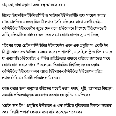
নাড়ানো, বাধা এড়ানো এবং বস্তু আঁকড়ে ধরা।
চীনের তিয়ানজিন ইউনিভার্সিটি ও সাউদার্ন ইউনিভার্সিটি অফ সায়েন্স অ্যান্ড
টেকনোলজির একদল বিজ্ঞানী ল্যাবে তৈরি মস্তিষ্কের সাথে একটি ব্রেইন-
কম্পিউটার ইন্টারফেইস জুড়ে দেন বলে প্রতিবেদনে লিখেছে ইন্ডিপেনডেন্ট।
এটিই মস্তিষ্কটিকে বাইরের জগতের সাথে যোগাযোগের সুযোগ দিচ্ছে।
“চিপের মধ্যে ব্রেইন কম্পিউটার ইন্টারফেইস এমন এক প্রযুক্তি যা একটি ইন
ভিট্রো কালচারড ‘মস্তিষ্ক’ ব্যবহার করে। পাশাপাশি, এতে ইলেক্ট্রোড চিপ রয়েছে
যা এনকোডিং-ডিকোডিং ও বিভিন্ন প্রতিক্রিয়ার মাধ্যমে বাইরের জগতের সাথে
যোগাযোগ করতে পারে।” বলেছেন তিয়ানজিন বিশ্ববিদ্যালয়ের ব্রেইন-
কম্পিউটার ইন্টারঅ্যাকশন অ্যান্ড হিউম্যান-কম্পিউটার ইন্টিগ্রেশন হাইহে
ল্যাবরেটরি-এর নির্বাহী পরিচালক মিং ডং।
কাজ করার জন্য মানুষের মস্তিষ্কের মতোই তরল পদার্থ, পুষ্টি, তাপমাত্রা নিয়ন্ত্রণ,
এমনকি প্রতিরক্ষামূলক আবরণও দরকার হয় কৃত্রিম এ মস্তিষ্কের।
‘ব্রেইন-অন-চিপ’ প্রযুক্তির উদীয়মান এ খাত হাইব্রিড বুদ্ধিমত্তার বিকাশে সহায়তা
করে ‘বিপ্লবী প্রভাব’ ফেলবে বলে দাবি করেছেন গবেষকরা।