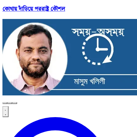
কোথায় দাঁড়িয়ে পররাষ্ট্র কৌশল