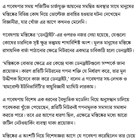
এ গবেষণার সময় পজিটিভ চার্জযুক্ত আয়নের সমন্বিত অবস্থার সাথে মানুষের
মস্তিষ্কের বিভিন্ন কোষ দিয়ে ভোল্টেজ প্রবাহিত হওয়ার ঘটনা দেখেছেন
বিজ্ঞানীরা, যার খোঁজ এর আগে কখনও মেলেনি।
গবেষণায় মস্তিষ্কের ‘ডেনট্রাইট’-এর ওপরও নজর দেয়া হয়েছে, যেগুলো
কোষের চারদিকে সৃষ্ট ক্ষুদ্র তন্তুময় শাখাবিশিষ্ট অংশ। মূলত মানুষের মস্তিষ্কে
রাসায়নিক বার্তা পাঠানোর ক্ষেত্রে নিউরনের একমাত্র চাবিকাঠি হলো ডেনড্রাইট।
‘মস্তিষ্ককে বোঝার ক্ষেত্রে এর কেন্দ্রে থাকা ডেনড্রাইটগুলো সম্পর্কে জানা
প্রয়োজন। কারণ প্রতিটি নিউরনের গণনা শক্তি যে নির্ধারণ করে, তার মূল
উদ্দীপক হিসেবে কাজ করে ডেনড্রাইট,’ বলেন এ গবেষণার সহ-লেখক ও
‘হামবোল্ট ইউনিভার্সিটি’র স্নায়ুবিজ্ঞানী ম্যাথিউ লারকাম।
এ গবেষণায় বিশেষ এক ধরনের বৈদ্যুতিক মডেলিং নিয়ে অনুসন্ধান চালিয়ে
গবেষকরা খুঁজে পেয়েছেন, প্রতিটি নিউরনই গণনামূলক সমস্যার সমাধান
করতে পারে। তবে এর আগের ধারণা ছিল, এক্ষেত্রে মস্তিষ্কের মধ্যে আরো
জটিল নেটওয়ার্কিং ব্যবস্থা থাকা প্রয়োজন।
মস্তিষ্কের এ অংশটি নিয়ে বিশেষজ্ঞরা আগে যে গবেষণা করেছিলেন তার চেয়ে