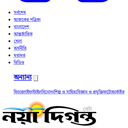
সর্বশেষ
আজকের পত্রিকা
বাংলাদেশ
আন্তর্জাতিক
খেলা
অর্থনীতি
মতামত
ভিডিও
অন্যান্য
ফিচার
লাইফস্টাইল
বিনোদন
শিল্প ও সাহিত্য
বিজ্ঞান ও প্রযুক্তি
ফটো
আর্কাইভ