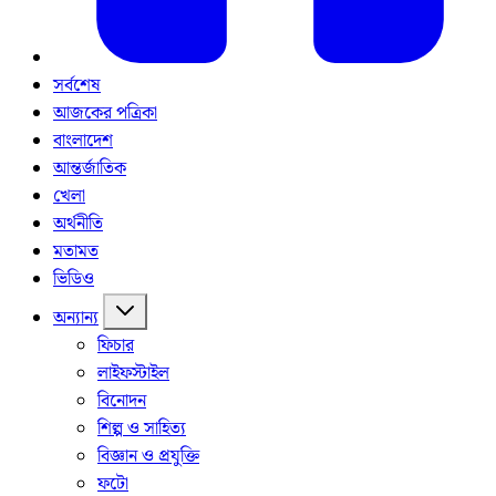
সর্বশেষ
আজকের পত্রিকা
বাংলাদেশ
আন্তর্জাতিক
খেলা
অর্থনীতি
মতামত
ভিডিও
অন্যান্য
ফিচার
লাইফস্টাইল
বিনোদন
শিল্প ও সাহিত্য
বিজ্ঞান ও প্রযুক্তি
ফটো