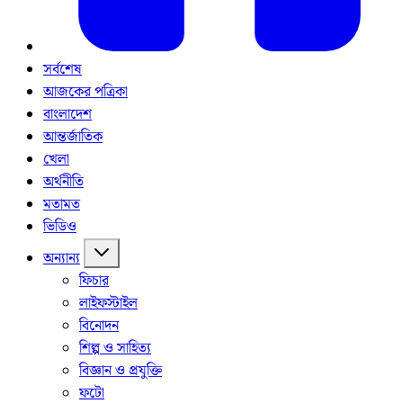
সর্বশেষ
আজকের পত্রিকা
বাংলাদেশ
আন্তর্জাতিক
খেলা
অর্থনীতি
মতামত
ভিডিও
অন্যান্য
ফিচার
লাইফস্টাইল
বিনোদন
শিল্প ও সাহিত্য
বিজ্ঞান ও প্রযুক্তি
ফটো