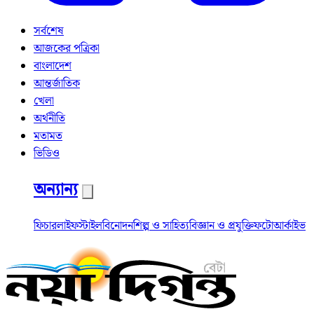
সর্বশেষ
আজকের পত্রিকা
বাংলাদেশ
আন্তর্জাতিক
খেলা
অর্থনীতি
মতামত
ভিডিও
অন্যান্য
ফিচার
লাইফস্টাইল
বিনোদন
শিল্প ও সাহিত্য
বিজ্ঞান ও প্রযুক্তি
ফটো
আর্কাইভ