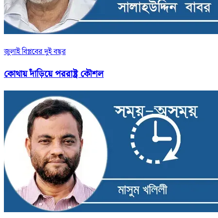
জুলাই বিপ্লবের দুই বছর
কোথায় দাঁড়িয়ে পররাষ্ট্র কৌশল