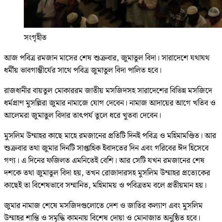
সংগৃহীত
আজ পবিত্র রমজান মাসের শেষ শুক্রবার, জুমাতুল বিদা। সারাদেশে যথাযথ
ধর্মীয় ভাবগাম্ভীর্যের সাথে পবিত্র জুমাতুল বিদা পালিত হবে।
রাজধানীর বায়তুল মোকাররম জাতীয় মসজিদসহ সারাদেশের বিভিন্ন মসজিদে
ধর্মপ্রাণ মুসল্লিরা জুমার নামাজে যোগ দেবেন। নামাজ আদায়ের আগে খতিব ও
আলেমরা জুমাতুল বিদার তাৎপর্য তুলে ধরে খুতবা দেবেন।
মুসলিম উম্মাহর কাছে মাহে রমজানের প্রতিটি দিনই পবিত্র ও মহিমামণ্ডিত। আর
শুক্রবার তথা জুমার দিনটি সাপ্তাহিক ইবাদতের দিন এবং গরিবের ঈদ হিসেবে
গণ্য। এ দিনের ফজিলত এমনিতেই বেশি। আর সেটি যখন রমজানের শেষ
দশকে তথা জুমাতুল বিদা হয়, তখন রোজাদারসহ মুসলিম উম্মাহর প্রত্যেকের
কাছেই তা বিশেষভাবে সম্মানিত, মহিমাময় ও পবিত্রতম বলে প্রতীয়মান হয়।
জুমার নামাজ শেষে মসজিদগুলোতে দেশ ও জাতির কল্যাণ এবং মুসলিম
উম্মাহর শান্তি ও সমৃদ্ধি কামনায় বিশেষ দোয়া ও মোনাজাত অনুষ্ঠিত হবে।