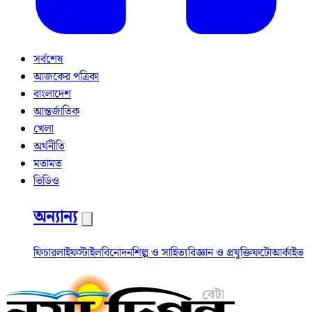
সর্বশেষ
আজকের পত্রিকা
বাংলাদেশ
আন্তর্জাতিক
খেলা
অর্থনীতি
মতামত
ভিডিও
অন্যান্য
ফিচার
লাইফস্টাইল
বিনোদন
শিল্প ও সাহিত্য
বিজ্ঞান ও প্রযুক্তি
ফটো
আর্কাইভ