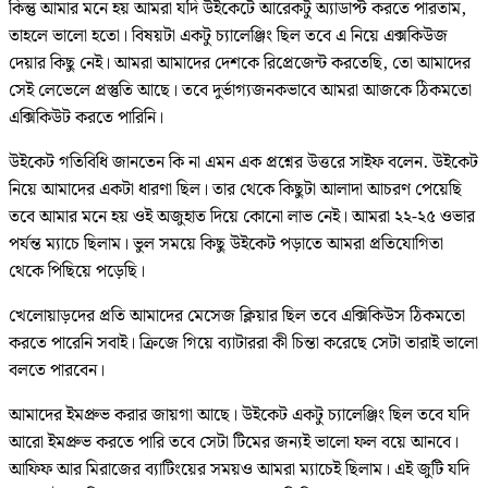
কিন্তু আমার মনে হয় আমরা যদি উইকেটে আরেকটু অ্যাডাপ্ট করতে পারতাম,
তাহলে ভালো হতো। বিষয়টা একটু চ্যালেঞ্জিং ছিল তবে এ নিয়ে এক্সকিউজ
দেয়ার কিছু নেই। আমরা আমাদের দেশকে রিপ্রেজেন্ট করতেছি, তো আমাদের
সেই লেভেলে প্রস্তুতি আছে। তবে দুর্ভাগ্যজনকভাবে আমরা আজকে ঠিকমতো
এক্সিকিউট করতে পারিনি।
উইকেট গতিবিধি জানতেন কি না এমন এক প্রশ্নের উত্তরে সাইফ বলেন. উইকেট
নিয়ে আমাদের একটা ধারণা ছিল। তার থেকে কিছুটা আলাদা আচরণ পেয়েছি
তবে আমার মনে হয় ওই অজুহাত দিয়ে কোনো লাভ নেই। আমরা ২২-২৫ ওভার
পর্যন্ত ম্যাচে ছিলাম। ভুল সময়ে কিছু উইকেট পড়াতে আমরা প্রতিযোগিতা
থেকে পিছিয়ে পড়েছি।
খেলোয়াড়দের প্রতি আমাদের মেসেজ ক্লিয়ার ছিল তবে এক্সিকিউস ঠিকমতো
করতে পারেনি সবাই। ক্রিজে গিয়ে ব্যাটাররা কী চিন্তা করেছে সেটা তারাই ভালো
বলতে পারবেন।
আমাদের ইমপ্রুভ করার জায়গা আছে। উইকেট একটু চ্যালেঞ্জিং ছিল তবে যদি
আরো ইমপ্রুভ করতে পারি তবে সেটা টিমের জন্যই ভালো ফল বয়ে আনবে।
আফিফ আর মিরাজের ব্যাটিংয়ের সময়ও আমরা ম্যাচেই ছিলাম। এই জুটি যদি