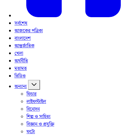
সর্বশেষ
আজকের পত্রিকা
বাংলাদেশ
আন্তর্জাতিক
খেলা
অর্থনীতি
মতামত
ভিডিও
অন্যান্য
ফিচার
লাইফস্টাইল
বিনোদন
শিল্প ও সাহিত্য
বিজ্ঞান ও প্রযুক্তি
ফটো