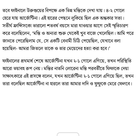
তবে ফাইনালে উরুগুয়ের বিপক্ষে এক ভিন্ন মন্তিকে দেখা যায়। ৪-২ গোলে
হেরে যায় আর্জেন্টিনা। এই হারের পেছনে লুকিয়ে ছিল এক অন্ধকার সত্য।
সতীর্থ ফ্রান্সিসকো ভারালো শতবর্ষ বয়সে মারা যাওয়ার আগে সেই স্মৃতিচারণ
করে বলেছিলেন, ‘মন্তি ও অন্যরা শুরু থেকেই খুব বাজে খেলেছিল। আমি পরে
জানতে পেরেছিলাম যে, সে একটি বেনামী চিঠি পেয়েছিল, যেখানে বলা
হয়েছিল- আমরা জিতলে তাকে ও তার মেয়েদের হত্যা করা হবে।’
ফাইনালের প্রথমার্ধ শেষে আর্জেন্টিনা যখন ২-১ গোলে এগিয়ে, তখন পরিস্থিতি
আরো ভয়াবহ রূপ নেয়। মন্তির নাতনি লোরেনা মন্তি পরবর্তীতে ফিফাকে দেয়া
সাক্ষাৎকারে এই প্রসঙ্গে বলেন, যখন আর্জেন্টিনা ২-১ গোলে এগিয়ে ছিল, তখন
তারা বলেছিল আর্জেন্টিনা না হারলে তারা আমার দাদি ও ফুফুকে মেরে ফেলবে।