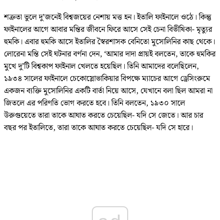
শত্রুতা ভুলে দু’জনেই বিশ্বজয়ের নেশায় মত্ত হন। ইতালি ফাইনালে ওঠে। কিন্তু
ফাইনালের আগে আবার মন্তির জীবনে ফিরে আসে সেই চেনা বিভীষিকা- মৃত্যুর
হুমকি। এবার হুমকি আসে ইতালির স্বৈরশাসক বেনিতো মুসোলিনির কাছ থেকে।
লোরেনা মন্তি সেই ঘটনার বর্ণনা দেন, ‘আমার দাদা প্রায়ই বলতেন, তাকে হুমকির
মুখে দু’টি বিশ্বকাপ ফাইনাল খেলতে হয়েছিল। তিনি আমাদের বলেছিলেন,
১৯৩৪ সালের ফাইনালে চেকোস্লোভাকিয়ার বিপক্ষে ম্যাচের আগে ড্রেসিংরুমে
একজন ব্যক্তি মুসোলিনির একটি বার্তা নিয়ে আসে, যেখানে বলা ছিল আমরা না
জিতলে এর পরিণতি ভোগ করতে হবে। তিনি বলতেন, ১৯৩০ সালে
উরুগুয়েতে তারা তাকে আঘাত করতে চেয়েছিল- যদি সে জেতে। আর চার
বছর পর ইতালিতে, তারা তাকে আঘাত করতে চেয়েছিল- যদি সে হারে।