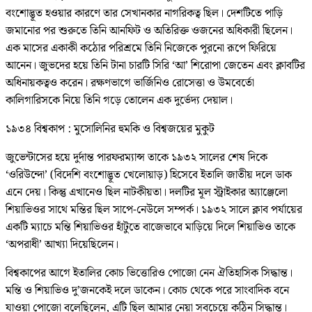
বংশোদ্ভূত হওয়ার কারণে তার সেখানকার নাগরিকত্ব ছিল। দেশটিতে পাড়ি
জমানোর পর শুরুতে তিনি আনফিট ও অতিরিক্ত ওজনের অধিকারী ছিলেন।
এক মাসের একাকী কঠোর পরিশ্রমে তিনি নিজেকে পুরনো রূপে ফিরিয়ে
আনেন। জুভদের হয়ে তিনি টানা চারটি সিরি ‘আ’ শিরোপা জেতেন এবং ক্লাবটির
অধিনায়কত্বও করেন। রক্ষণভাগে ভার্জিনিও রোসেত্তা ও উমবের্তো
কালিগারিসকে নিয়ে তিনি গড়ে তোলেন এক দুর্ভেদ্য দেয়াল।
১৯৩৪ বিশ্বকাপ : মুসোলিনির হুমকি ও বিশ্বজয়ের মুকুট
জুভেন্টাসের হয়ে দুর্দান্ত পারফরম্যান্স তাকে ১৯৩২ সালের শেষ দিকে
‘ওরিউন্দো’ (বিদেশি বংশোদ্ভূত খেলোয়াড়) হিসেবে ইতালি জাতীয় দলে ডাক
এনে দেয়। কিন্তু এখানেও ছিল নাটকীয়তা। দলটির মূল স্ট্রাইকার অ্যাঞ্জেলো
শিয়াভিওর সাথে মন্তির ছিল সাপে-নেউলে সম্পর্ক। ১৯৩২ সালে ক্লাব পর্যায়ের
একটি ম্যাচে মন্তি শিয়াভিওর হাঁটুতে বাজেভাবে মাড়িয়ে দিলে শিয়াভিও তাকে
‘অপরাধী’ আখ্যা দিয়েছিলেন।
বিশ্বকাপের আগে ইতালির কোচ ভিত্তোরিও পোজো নেন ঐতিহাসিক সিদ্ধান্ত।
মন্তি ও শিয়াভিও দু’জনকেই দলে ডাকেন। কোচ থেকে পরে সাংবাদিক বনে
যাওয়া পোজো বলেছিলেন, এটি ছিল আমার নেয়া সবচেয়ে কঠিন সিদ্ধান্ত।