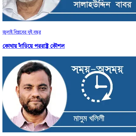
জুলাই বিপ্লবের দুই বছর
কোথায় দাঁড়িয়ে পররাষ্ট্র কৌশল