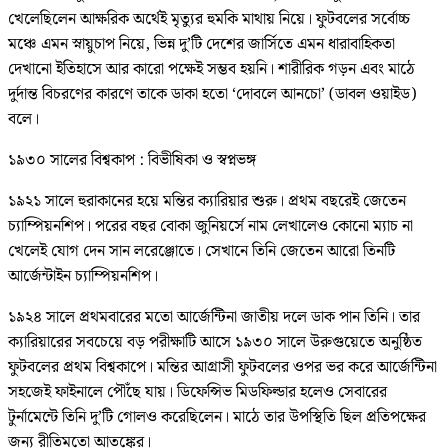
খেলেছিলেন আক্ষরিক অর্থেই মৃত্যুর হুমকি মাথায় নিয়ে। ফুটবলের সর্বোচ্চ
মঞ্চে এমন স্নায়ুচাপ নিয়ে, ভিন্ন দু’টি দেশের জার্সিতে এমন ধারাবাহিকতা
দেখানো ইতিহাসে আর কারো পক্ষেই সম্ভব হয়নি। শারীরিক গড়ন এবং মাঠে
দুর্দান্ত বিচরণের কারণে তাকে ডাকা হতো ‘দোবলে আনচো’ (ডাবল ওয়াইড)
বলে।
১৯৩০ সালের বিশ্বকাপ : বিভীষিকা ও স্বপ্নভঙ্গ
১৯২১ সালে হুরাকানের হয়ে মন্তির ক্যারিয়ার শুরু। প্রথম বছরেই জেতেন
চ্যাম্পিয়নশিপ। পরের বছর বোকা জুনিয়র্সে নাম লেখালেও কোনো ম্যাচ না
খেলেই যোগ দেন সান লরেঞ্জোতে। সেখানে তিনি জেতেন আরো তিনটি
আর্জেন্টাইন চ্যাম্পিয়নশিপ।
১৯২৪ সালে প্রথমবারের মতো আর্জেন্টিনা জাতীয় দলে ডাক পান তিনি। তার
ক্যারিয়ারের সবচেয়ে বড় পরীক্ষাটি আসে ১৯৩০ সালে উরুগুয়েতে অনুষ্ঠিত
ফুটবলের প্রথম বিশ্বকাপে। মন্তির আগ্রাসী ফুটবলের ওপর ভর করে আর্জেন্টিনা
সহজেই ফাইনালে পৌঁছে যায়। ডিফেন্সিভ মিডফিল্ডার হলেও সেবারের
টুর্নামেন্টে তিনি দু’টি গোলও করেছিলেন। মাঠে তার উপস্থিতি ছিল প্রতিপক্ষের
জন্য রীতিমতো আতঙ্কের।