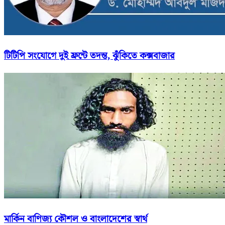
টিটিপি সংযোগে দুই ফ্রন্টে তদন্ত, ঝুঁকিতে কক্সবাজার
মার্কিন বাণিজ্য কৌশল ও বাংলাদেশের স্বার্থ