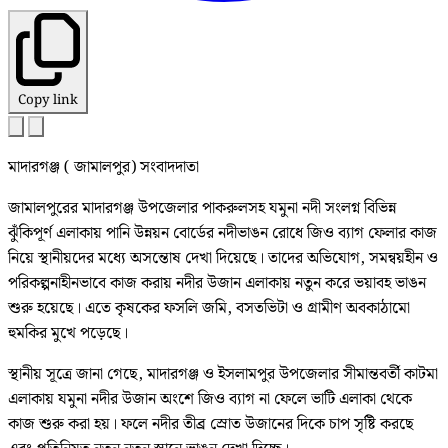
Copy link
মাদারগঞ্জ ( জামালপুর) সংবাদদাতা
জামালপুরের মাদারগঞ্জ উপজেলার পাকরুলসহ যমুনা নদী সংলগ্ন বিভিন্ন
ঝুঁকিপূর্ণ এলাকায় পানি উন্নয়ন বোর্ডের নদীভাঙন রোধে জিও ব্যাগ ফেলার কাজ
নিয়ে স্থানীয়দের মধ্যে অসন্তোষ দেখা দিয়েছে। তাদের অভিযোগ, সমন্বয়হীন ও
পরিকল্পনাহীনভাবে কাজ করায় নদীর উজান এলাকায় নতুন করে ভয়াবহ ভাঙন
শুরু হয়েছে। এতে কৃষকের ফসলি জমি, বসতভিটা ও গ্রামীণ অবকাঠামো
হুমকির মুখে পড়েছে।
স্থানীয় সূত্রে জানা গেছে, মাদারগঞ্জ ও ইসলামপুর উপজেলার সীমান্তবর্তী কাটমা
এলাকায় যমুনা নদীর উজান অংশে জিও ব্যাগ না ফেলে ভাটি এলাকা থেকে
কাজ শুরু করা হয়। ফলে নদীর তীব্র স্রোত উজানের দিকে চাপ সৃষ্টি করছে