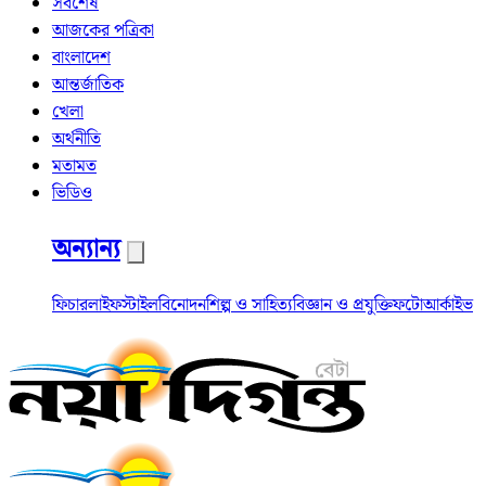
সর্বশেষ
আজকের পত্রিকা
বাংলাদেশ
আন্তর্জাতিক
খেলা
অর্থনীতি
মতামত
ভিডিও
অন্যান্য
ফিচার
লাইফস্টাইল
বিনোদন
শিল্প ও সাহিত্য
বিজ্ঞান ও প্রযুক্তি
ফটো
আর্কাইভ