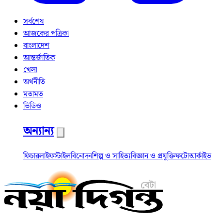
সর্বশেষ
আজকের পত্রিকা
বাংলাদেশ
আন্তর্জাতিক
খেলা
অর্থনীতি
মতামত
ভিডিও
অন্যান্য
ফিচার
লাইফস্টাইল
বিনোদন
শিল্প ও সাহিত্য
বিজ্ঞান ও প্রযুক্তি
ফটো
আর্কাইভ