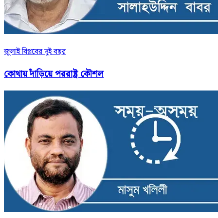
জুলাই বিপ্লবের দুই বছর
কোথায় দাঁড়িয়ে পররাষ্ট্র কৌশল