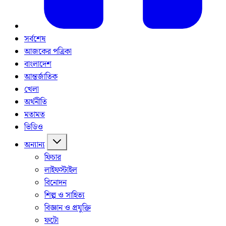
সর্বশেষ
আজকের পত্রিকা
বাংলাদেশ
আন্তর্জাতিক
খেলা
অর্থনীতি
মতামত
ভিডিও
অন্যান্য
ফিচার
লাইফস্টাইল
বিনোদন
শিল্প ও সাহিত্য
বিজ্ঞান ও প্রযুক্তি
ফটো