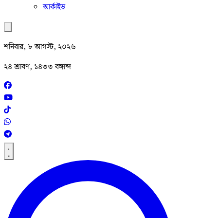
আর্কাইভ
শনিবার, ৮ আগস্ট, ২০২৬
২৪ শ্রাবণ, ১৪৩৩ বঙ্গাব্দ