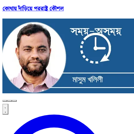
কোথায় দাঁড়িয়ে পররাষ্ট্র কৌশল