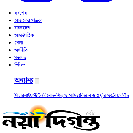
সর্বশেষ
আজকের পত্রিকা
বাংলাদেশ
আন্তর্জাতিক
খেলা
অর্থনীতি
মতামত
ভিডিও
অন্যান্য
ফিচার
লাইফস্টাইল
বিনোদন
শিল্প ও সাহিত্য
বিজ্ঞান ও প্রযুক্তি
ফটো
আর্কাইভ