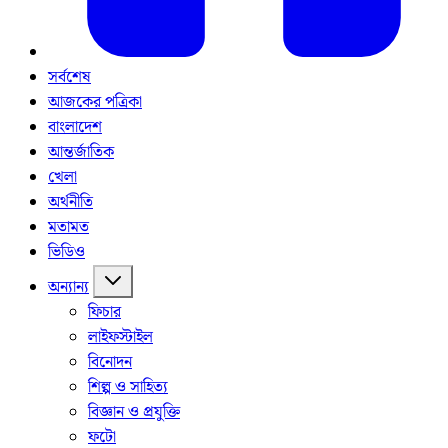
সর্বশেষ
আজকের পত্রিকা
বাংলাদেশ
আন্তর্জাতিক
খেলা
অর্থনীতি
মতামত
ভিডিও
অন্যান্য
ফিচার
লাইফস্টাইল
বিনোদন
শিল্প ও সাহিত্য
বিজ্ঞান ও প্রযুক্তি
ফটো