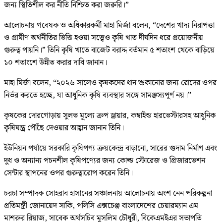
জন্য স্থিতিশীল কর নীতি নিশ্চিত করা জরুরি।”
আলোচনায় গবেষক ও অধিকারকর্মী মাহা মির্জা বলেন, “দেশের খাদ্য নিরাপত্তা
ও গ্রামীণ অর্থনীতির ভিত্তি হওয়া সত্ত্বেও কৃষি খাত দীর্ঘদিন ধরে প্রয়োজনীয়
গুরুত্ব পায়নি।” তিনি কৃষি খাতে বাজেট বরাদ্দ বর্তমান ৫ শতাংশ থেকে বাড়িয়ে
১০ শতাংশে উন্নীত করার দাবি জানান।
মাহা মির্জা বলেন, “২০২৬ সালেও কৃষকদের ধান শুকানোর জন্য রোদের ওপর
নির্ভর করতে হচ্ছে, যা আধুনিক কৃষি ব্যবস্থার সঙ্গে সামঞ্জস্যপূর্ণ নয়।”
কৃষকের দোরগোড়ায় সুলভ মূল্যে ক্রপ ড্রায়ার, কম্বাইন্ড হারভেস্টারসহ আধুনিক
কৃষিযন্ত্র পৌঁছে দেওয়ার আহ্বান জানান তিনি।
ইউনিয়ন পর্যায়ে সরকারি কৃষিপণ্য ক্রয়কেন্দ্র বাড়ানো, সারের গুদাম নির্মাণ এবং
দুধ ও অন্যান্য পচনশীল কৃষিপণ্যের জন্য কোল্ড স্টোরেজ ও প্রিজারভেশন
সেন্টার স্থাপনের ওপর গুরুত্বারোপ করেন তিনি।
চরচা সম্পাদক সোহরাব হাসানের সঞ্চালনায় আলোচনায় অংশ নেন পরিকল্পনা
প্রতিমন্ত্রী জোনায়েদ সাকি, পলিসি এক্সচেঞ্জ বাংলাদেশের চেয়ারম্যান এম
মাশরুর রিয়াজ, সাবেক অর্থসচিব মুসলিম চৌধুরী, বিকেএমইএর সভাপতি