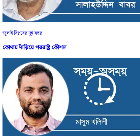
জুলাই বিপ্লবের দুই বছর
কোথায় দাঁড়িয়ে পররাষ্ট্র কৌশল