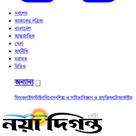
সর্বশেষ
আজকের পত্রিকা
বাংলাদেশ
আন্তর্জাতিক
খেলা
অর্থনীতি
মতামত
ভিডিও
অন্যান্য
ফিচার
লাইফস্টাইল
বিনোদন
শিল্প ও সাহিত্য
বিজ্ঞান ও প্রযুক্তি
ফটো
আর্কাইভ