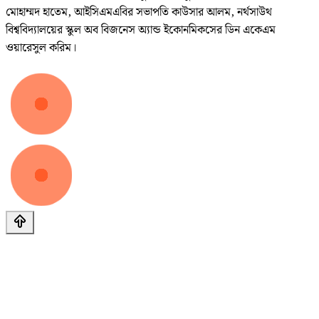
মোহাম্মদ হাতেম, আইসিএমএবির সভাপতি কাউসার আলম, নর্থসাউথ
বিশ্ববিদ্যালয়ের স্কুল অব বিজনেস অ্যান্ড ইকোনমিকসের ডিন একেএম
ওয়ারেসুল করিম।