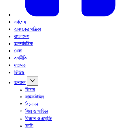
সর্বশেষ
আজকের পত্রিকা
বাংলাদেশ
আন্তর্জাতিক
খেলা
অর্থনীতি
মতামত
ভিডিও
অন্যান্য
ফিচার
লাইফস্টাইল
বিনোদন
শিল্প ও সাহিত্য
বিজ্ঞান ও প্রযুক্তি
ফটো