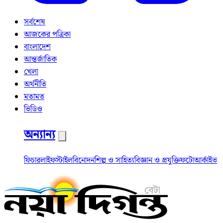
সর্বশেষ
আজকের পত্রিকা
বাংলাদেশ
আন্তর্জাতিক
খেলা
অর্থনীতি
মতামত
ভিডিও
অন্যান্য
ফিচার
লাইফস্টাইল
বিনোদন
শিল্প ও সাহিত্য
বিজ্ঞান ও প্রযুক্তি
ফটো
আর্কাইভ