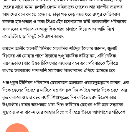
ছেলের সাথে বউমা রুপালী বেগম থাইল্যান্ডে গেলেও তার যাবতীয় ব্যয়ভার
আমাদের বহন করতে হচ্ছে। এ ছাড়া গত দেড় বছর ধরে রংপুর মেডিক্যাল
কলেজ হাসপাতাল ও ঢাকা সিএমএইচ হাসপাতালে ভর্তি থাকাকালীন পরিবারের
সদস্যদের যাতায়াত ও আনুষঙ্গিক খরচ চালাতে গিয়ে আজ আমি নিঃশ্ব।
বসতভিটা ছাড়া কিছুই নেই এখন আমার।
রায়হান আলীর সহকর্মী সিনিয়র সাংবাদিক শহিদুল ইসলাম জানান, জুলাই
বিপ্লবের এই যোদ্ধার পাশে দাঁড়ানো শুধু মানবিক দায়িত্ব নয়, এটি নৈতিক
দায়বদ্ধতাও। তার উন্নত চিকিৎসার ব্যয়ভার বহন এবং পরিবারকে টিকিয়ে
রাখতে সরকারের পাশাপাশি সমাজের বিত্তবানদের এগিয়ে আসতে হবে।
পঞ্চপুকুর ইউনিয়ন পরিষদের চেয়ারম্যান আলহাজ ওয়াহেদুজ্জামান জানান, এক
দিকে ছেলের বিদেশের মাটিতে যন্ত্রণাদায়ক দিন কাটছে অপর দিকে দেশে তার
বৃদ্ধ বাবা-মা ও চার বছর বয়সী শিশুপুত্রের দিন কাটছে চরম উদ্বেগ আর
উৎকণ্ঠায়। বাবার অপেক্ষায় থাকা শিশু লাবিবের চোখের পানি আর সন্তানের
সুস্থতার জন্য বাবা-মায়ের আহাজারিতে ভারী হয়ে উঠছে আশপাশের পরিবেশ।