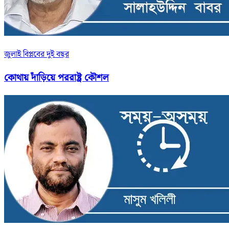
জুলাই বিপ্লবের দুই বছর
কোথায় দাঁড়িয়ে পররাষ্ট্র কৌশল