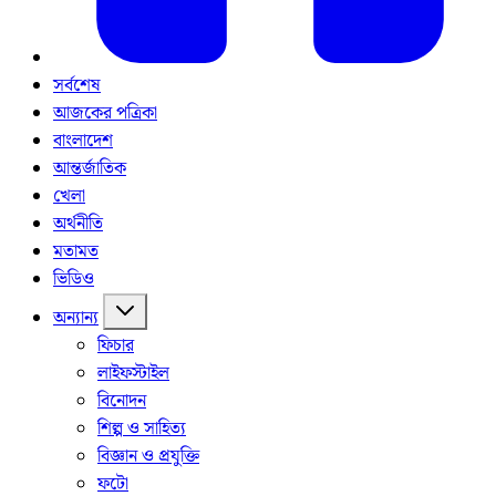
সর্বশেষ
আজকের পত্রিকা
বাংলাদেশ
আন্তর্জাতিক
খেলা
অর্থনীতি
মতামত
ভিডিও
অন্যান্য
ফিচার
লাইফস্টাইল
বিনোদন
শিল্প ও সাহিত্য
বিজ্ঞান ও প্রযুক্তি
ফটো