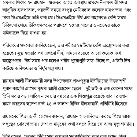
হামলার শিকার হন রায়হান। গুরুতর আহত অবস্থায় প্রথমে নীলফামারী সদর
আধুনিক হাসপাতাল, পরবর্তী সময়ে রংপুর মেডিক্যাল কলেজ হাসপাতাল এবং
ঢাকা সিএমএইচে ভর্তি করা হয়। সিএমএইচে দীর্ঘ এক বছরেরও বেশি সময়
চিকিৎসা শেষে চিকিৎসকদের পরামর্শে ২০২৫ সালের ৫ নভেম্বর তাকে
থাইল্যান্ডে নিয়ে যাওয়া হয়।
পরিবারের সদস্যরা জানিয়েছেন, তার শরীরে ১৮টিরও বেশি অস্ত্রোপচার করা
হয়েছে। সুস্থ হওয়ার পথ এখনো দীর্ঘ, সামনে রয়েছে আরো কয়েক দফা
অস্ত্রোপচার। দীর্ঘ সময় পার হলেও শরীর পুরোপুরি সাড়া দিচ্ছে না, প্রতিটি দিন
কাটছে অনিশ্চয়তা ও নির্ঘুম যন্ত্রণায়।
রায়হান আলী নীলফামারী সদর উপজেলার পঞ্চপুকুর ইউনিয়নের উত্তরাশশী
পুরান কাছারি গ্রামের কৃষক আলী হোসেন ছেলে । দুই ভাই ও এক বোনের মধ্যে
তিনি সবার বড়। লাবিব নামে চার বছরের এক শিশুপুত্র রয়েছে তার। রায়হান
কাজ করতেন স্বদেশ বার্তা ২৪ ও তালাশ বিডির নীলফামারী প্রতিনিধি হিসেবে।
রায়হানের পিতা আলী হোসেন জানান, ‘রায়হান সাংবাদিকতা করতে গিয়ে আজ
পঙ্গুত্বের দোরগোড়ায়। দেশ ও মানুষের কথা বলতে গিয়ে সে আজ মৃত্যুশয্যায়।
তিনি বলেন, ছেলের চিকিৎসার ব্যয়ভার সরকারিভাবে বহন করা হচ্ছে; কিন্তু