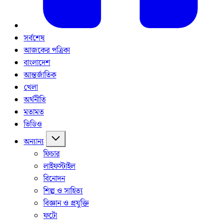
সর্বশেষ
আজকের পত্রিকা
বাংলাদেশ
আন্তর্জাতিক
খেলা
অর্থনীতি
মতামত
ভিডিও
অন্যান্য
ফিচার
লাইফস্টাইল
বিনোদন
শিল্প ও সাহিত্য
বিজ্ঞান ও প্রযুক্তি
ফটো