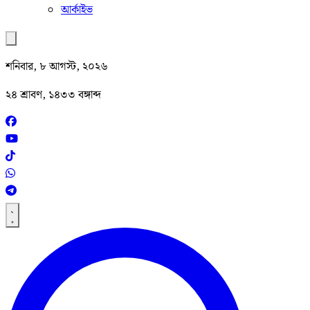
আর্কাইভ
শনিবার, ৮ আগস্ট, ২০২৬
২৪ শ্রাবণ, ১৪৩৩ বঙ্গাব্দ