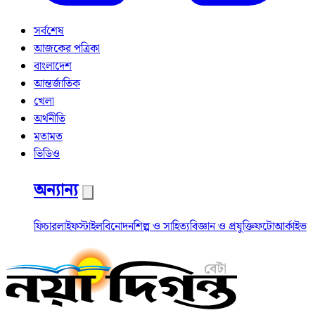
সর্বশেষ
আজকের পত্রিকা
বাংলাদেশ
আন্তর্জাতিক
খেলা
অর্থনীতি
মতামত
ভিডিও
অন্যান্য
ফিচার
লাইফস্টাইল
বিনোদন
শিল্প ও সাহিত্য
বিজ্ঞান ও প্রযুক্তি
ফটো
আর্কাইভ