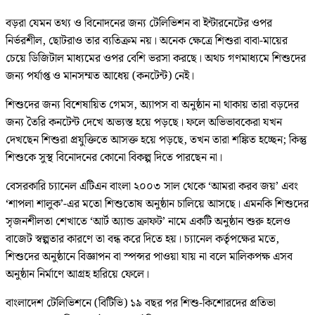
বড়রা যেমন তথ্য ও বিনোদনের জন্য টেলিভিশন বা ইন্টারনেটের ওপর
নির্ভরশীল, ছোটরাও তার ব্যতিক্রম নয়। অনেক ক্ষেত্রে শিশুরা বাবা-মায়ের
চেয়ে ডিজিটাল মাধ্যমের ওপর বেশি ভরসা করছে। অথচ গণমাধ্যমে শিশুদের
জন্য পর্যাপ্ত ও মানসম্মত আধেয় (কনটেন্ট) নেই।
শিশুদের জন্য বিশেষায়িত গেমস, অ্যাপস বা অনুষ্ঠান না থাকায় তারা বড়দের
জন্য তৈরি কনটেন্ট দেখে অভ্যস্ত হয়ে পড়ছে। ফলে অভিভাবকেরা যখন
দেখছেন শিশুরা প্রযুক্তিতে আসক্ত হয়ে পড়ছে, তখন তারা শঙ্কিত হচ্ছেন; কিন্তু
শিশুকে সুস্থ বিনোদনের কোনো বিকল্প দিতে পারছেন না।
বেসরকারি চ্যানেল এটিএন বাংলা ২০০৩ সাল থেকে ‘আমরা করব জয়’ এবং
‘শাপলা শালুক’-এর মতো শিশুতোষ অনুষ্ঠান চালিয়ে আসছে। এমনকি শিশুদের
সৃজনশীলতা শেখাতে ‘আর্ট অ্যান্ড ক্রাফট’ নামে একটি অনুষ্ঠান শুরু হলেও
বাজেট স্বল্পতার কারণে তা বন্ধ করে দিতে হয়। চ্যানেল কর্তৃপক্ষের মতে,
শিশুদের অনুষ্ঠানে বিজ্ঞাপন বা স্পন্সর পাওয়া যায় না বলে মালিকপক্ষ এসব
অনুষ্ঠান নির্মাণে আগ্রহ হারিয়ে ফেলে।
বাংলাদেশ টেলিভিশনে (বিটিভি) ১৯ বছর পর শিশু-কিশোরদের প্রতিভা