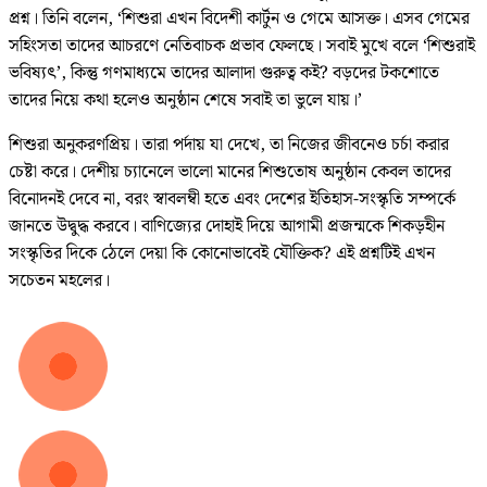
প্রশ্ন। তিনি বলেন, ‘শিশুরা এখন বিদেশী কার্টুন ও গেমে আসক্ত। এসব গেমের
সহিংসতা তাদের আচরণে নেতিবাচক প্রভাব ফেলছে। সবাই মুখে বলে ‘শিশুরাই
ভবিষ্যৎ’, কিন্তু গণমাধ্যমে তাদের আলাদা গুরুত্ব কই? বড়দের টকশোতে
তাদের নিয়ে কথা হলেও অনুষ্ঠান শেষে সবাই তা ভুলে যায়।’
শিশুরা অনুকরণপ্রিয়। তারা পর্দায় যা দেখে, তা নিজের জীবনেও চর্চা করার
চেষ্টা করে। দেশীয় চ্যানেলে ভালো মানের শিশুতোষ অনুষ্ঠান কেবল তাদের
বিনোদনই দেবে না, বরং স্বাবলম্বী হতে এবং দেশের ইতিহাস-সংস্কৃতি সম্পর্কে
জানতে উদ্বুদ্ধ করবে। বাণিজ্যের দোহাই দিয়ে আগামী প্রজন্মকে শিকড়হীন
সংস্কৃতির দিকে ঠেলে দেয়া কি কোনোভাবেই যৌক্তিক? এই প্রশ্নটিই এখন
সচেতন মহলের।