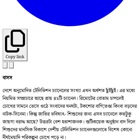
Copy link
বাসস
দেশে অনুমোদিত টেলিভিশন চ্যানেলের সংখ্যা এখন অর্ধশত ছুঁইছুঁই। এর মধ্যে
নিয়মিত সম্প্রচারে আছে প্রায় ৪২টি চ্যানেল। রিমোটের বোতাম চাপলেই
চোখের সামনে ভেসে ওঠে সংবাদের ঘনঘটা, টকশোর বাগি¦তণ্ডা কিংবা বড়দের
নাটক-সিনেমা। কিন্তু জাতির ভবিষ্যৎ- শিশুদের জন্য এসব চ্যানেলে কতটুকু
জায়গা বরাদ্দ আছে? উত্তরটা বেশ হতাশাজনক। গুটিকয়েক অনুষ্ঠান বাদ দিলে
শিশুদের মানসিক বিকাশে দেশীয় টেলিভিশন চ্যানেলগুলোতে বিশেষ কোনো
দীর্ঘমেয়াদি পরিকল্পনা চোখে পড়ে না।