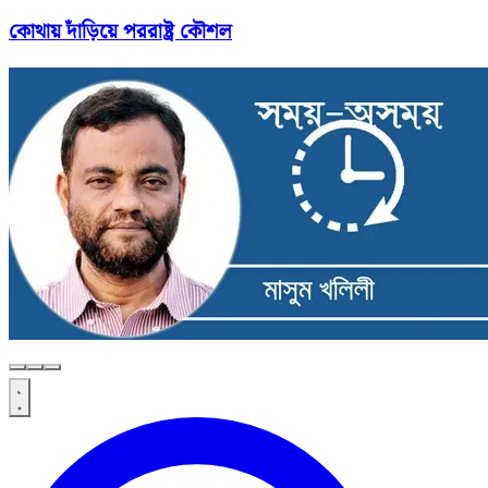
কোথায় দাঁড়িয়ে পররাষ্ট্র কৌশল