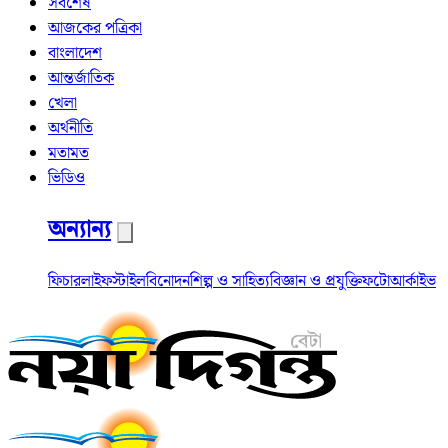
সর্বশেষ
আজকের পত্রিকা
বাংলাদেশ
আন্তর্জাতিক
খেলা
অর্থনীতি
মতামত
ভিডিও
অন্যান্য
ফিচার
লাইফস্টাইল
বিনোদন
শিল্প ও সাহিত্য
বিজ্ঞান ও প্রযুক্তি
ফটো
আর্কাইভ