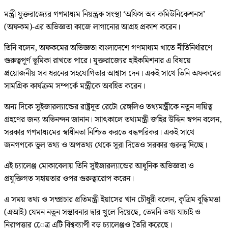
মন্ত্রী যুক্তরাজ্যের গণমাধ্যম নিয়ন্ত্রক সংস্থা ‘অফিস অব কমিউনিকেশনস’
(অফকম)-এর অভিজ্ঞতা কাজে লাগানোর আগ্রহ প্রকাশ করেন।
তিনি বলেন, অফকমের অভিজ্ঞতা বাংলাদেশে গণমাধ্যম খাতে নীতিনির্ধারণে
গুরুত্বপূর্ণ ভূমিকা রাখতে পারে। যুক্তরাজ্যের হাইকমিশনার এ বিষয়ে
প্রয়োজনীয় সব ধরনের সহযোগিতার আশ্বাস দেন। একই সাথে তিনি অফকমের
সামগ্রিক কার্যক্রম সম্পর্কে মন্ত্রীকে অবহিত করেন।
অন্য দিকে সুইজারল্যান্ডের রাষ্ট্রদূত রেটো রেঙ্গলিও তথ্যমন্ত্রীকে নতুন দায়িত্ব
গ্রহণের জন্য অভিনন্দন জানান। সাাৎকালে তথ্যমন্ত্রী জহির উদ্দিন স্বপন বলেন,
সরকার গণমাধ্যমের স্বাধীনতা নিশ্চিত করতে বদ্ধপরিকর। একই সাথে
জনগণকে ভুল তথ্য ও অপতথ্য থেকে সুরা দিতেও সরকার গুরুত্ব দিচ্ছে।
এই চ্যালেঞ্জ মোকাবেলায় তিনি সুইজারল্যান্ডের আধুনিক অভিজ্ঞতা ও
প্রযুক্তিগত সহায়তার ওপর গুরুত্বারোপ করেন।
এ সময় তথ্য ও সম্প্রচার প্রতিমন্ত্রী ইয়াসের খান চৌধুরী বলেন, কৃত্রিম বুদ্ধিমত্তা
(এআই) যেমন নতুন সম্ভাবনার দ্বার খুলে দিয়েছে, তেমনি তথ্য যাচাই ও
নিরাপত্তার েেত্র এটি বিশ্বব্যাপী বড় চ্যালেঞ্জও তৈরি করেছে।