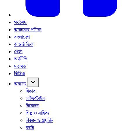
সর্বশেষ
আজকের পত্রিকা
বাংলাদেশ
আন্তর্জাতিক
খেলা
অর্থনীতি
মতামত
ভিডিও
অন্যান্য
ফিচার
লাইফস্টাইল
বিনোদন
শিল্প ও সাহিত্য
বিজ্ঞান ও প্রযুক্তি
ফটো