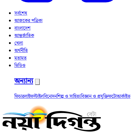
সর্বশেষ
আজকের পত্রিকা
বাংলাদেশ
আন্তর্জাতিক
খেলা
অর্থনীতি
মতামত
ভিডিও
অন্যান্য
ফিচার
লাইফস্টাইল
বিনোদন
শিল্প ও সাহিত্য
বিজ্ঞান ও প্রযুক্তি
ফটো
আর্কাইভ