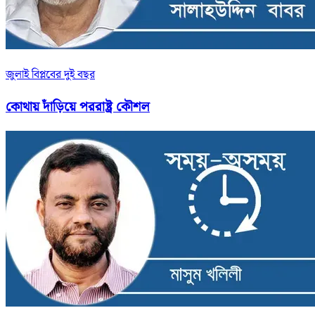
জুলাই বিপ্লবের দুই বছর
কোথায় দাঁড়িয়ে পররাষ্ট্র কৌশল