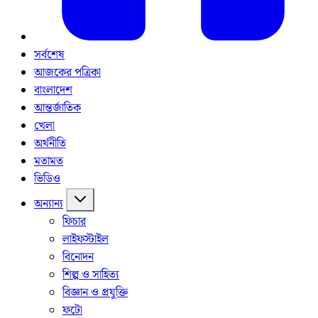
সর্বশেষ
আজকের পত্রিকা
বাংলাদেশ
আন্তর্জাতিক
খেলা
অর্থনীতি
মতামত
ভিডিও
অন্যান্য
ফিচার
লাইফস্টাইল
বিনোদন
শিল্প ও সাহিত্য
বিজ্ঞান ও প্রযুক্তি
ফটো