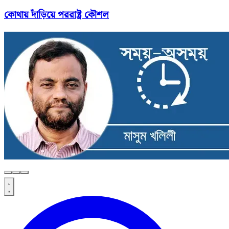
কোথায় দাঁড়িয়ে পররাষ্ট্র কৌশল