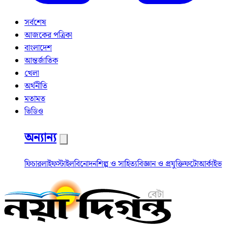
সর্বশেষ
আজকের পত্রিকা
বাংলাদেশ
আন্তর্জাতিক
খেলা
অর্থনীতি
মতামত
ভিডিও
অন্যান্য
ফিচার
লাইফস্টাইল
বিনোদন
শিল্প ও সাহিত্য
বিজ্ঞান ও প্রযুক্তি
ফটো
আর্কাইভ