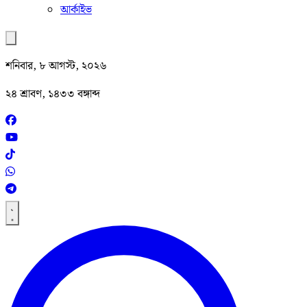
আর্কাইভ
শনিবার, ৮ আগস্ট, ২০২৬
২৪ শ্রাবণ, ১৪৩৩ বঙ্গাব্দ