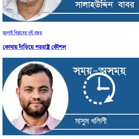
জুলাই বিপ্লবের দুই বছর
কোথায় দাঁড়িয়ে পররাষ্ট্র কৌশল