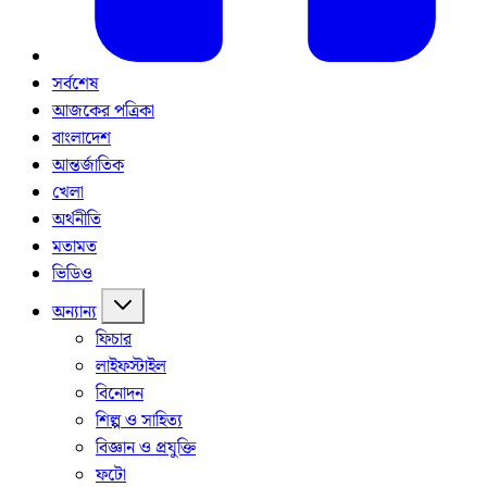
সর্বশেষ
আজকের পত্রিকা
বাংলাদেশ
আন্তর্জাতিক
খেলা
অর্থনীতি
মতামত
ভিডিও
অন্যান্য
ফিচার
লাইফস্টাইল
বিনোদন
শিল্প ও সাহিত্য
বিজ্ঞান ও প্রযুক্তি
ফটো