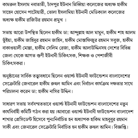
কামরুল ইসলাম নবাতাতী, চাঁদপুর ইউনান তিব্বিয়া কলেজের অধ্যক্ষ হাকীম
সাহেদ হোসেন পাটোয়ারী, ভোলা ইসলামিয়া ইউনানী মেডিক্যাল কলেজের
অধ্যক্ষ হাকীম রাজিউর রহমান প্রমুখ ।
সভায় আরো উপস্থিত ছিলেন হাকীম ডা: আব্দুল্লাহ আল মামুন, হাকীম শাহ আলম
ভূঁইয়া, হাকীম জাহিদুর রহমান জাহিদ, হাকীম মোস্তাফিজুর রহমান সবুজ, হাকীম
বাকাওয়ালী মোল্লা, হাকীম সেলিম রেজা, হাকীম আলাউদ্দিনসহ দেশের বিভিন্ন
জেলা থেকে আগত গুণী ইউনানী চিকিৎসক, শিক্ষক ও পেশাজীবী
চিকিৎসকরা।
অনুষ্ঠানের সার্বিক তত্ত্বাবধানে ছিলেন ওয়ার্ল্ড ইউনানী ফাউন্ডেশন বাংলাদেশের
সেক্রেটারি জেনারেল হাকীম রুহুল আমিন এবং নির্বাচন কার্যক্রম দক্ষতার সাথে
পরিচালনা করেন ডা: হাকীম নাসির উদ্দিন।
সাধারণ সভায় সর্বসম্মতভাবে ওয়ার্ল্ড ইউনানী ফাউন্ডেশন বাংলাদেশের নতুন
কার্যনির্বাহী কমিটি গঠন করা হয়।আবারো ওয়ার্ল্ড ইউনানী ফাউন্ডেশন বাংলাদেশ
শাখার প্রেসিডেন্ট হিসেবে পুনঃনির্বাচিত হন অধ্যাপক হাকিম মাহবুবুর রহমান
সাকী এবং জেনারেল সেক্রেটারি নির্বাচিত হন হাকীম রুহুল আমিন। বিজ্ঞপ্তি।