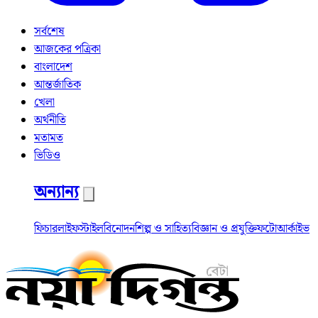
সর্বশেষ
আজকের পত্রিকা
বাংলাদেশ
আন্তর্জাতিক
খেলা
অর্থনীতি
মতামত
ভিডিও
অন্যান্য
ফিচার
লাইফস্টাইল
বিনোদন
শিল্প ও সাহিত্য
বিজ্ঞান ও প্রযুক্তি
ফটো
আর্কাইভ