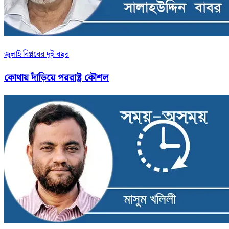
জুলাই বিপ্লবের দুই বছর
কোথায় দাঁড়িয়ে পররাষ্ট্র কৌশল