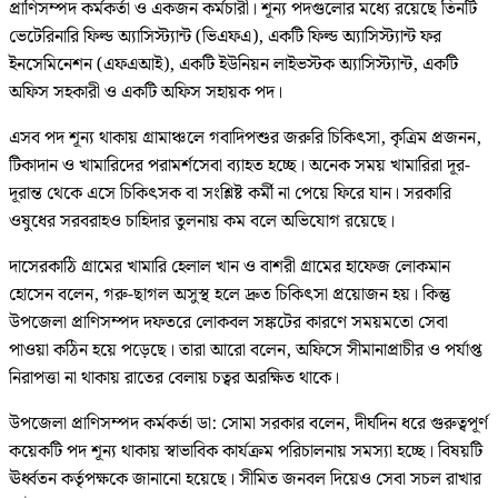
প্রাণিসম্পদ কর্মকর্তা ও একজন কর্মচারী। শূন্য পদগুলোর মধ্যে রয়েছে তিনটি
ভেটেরিনারি ফিল্ড অ্যাসিস্ট্যান্ট (ভিএফএ), একটি ফিল্ড অ্যাসিস্ট্যান্ট ফর
ইনসেমিনেশন (এফএআই), একটি ইউনিয়ন লাইভস্টক অ্যাসিস্ট্যান্ট, একটি
অফিস সহকারী ও একটি অফিস সহায়ক পদ।
এসব পদ শূন্য থাকায় গ্রামাঞ্চলে গবাদিপশুর জরুরি চিকিৎসা, কৃত্রিম প্রজনন,
টিকাদান ও খামারিদের পরামর্শসেবা ব্যাহত হচ্ছে। অনেক সময় খামারিরা দূর-
দূরান্ত থেকে এসে চিকিৎসক বা সংশ্লিষ্ট কর্মী না পেয়ে ফিরে যান। সরকারি
ওষুধের সরবরাহও চাহিদার তুলনায় কম বলে অভিযোগ রয়েছে।
দাসেরকাঠি গ্রামের খামারি হেলাল খান ও বাশরী গ্রামের হাফেজ লোকমান
হোসেন বলেন, গরু-ছাগল অসুস্থ হলে দ্রুত চিকিৎসা প্রয়োজন হয়। কিন্তু
উপজেলা প্রাণিসম্পদ দফতরে লোকবল সঙ্কটের কারণে সময়মতো সেবা
পাওয়া কঠিন হয়ে পড়েছে। তারা আরো বলেন, অফিসে সীমানাপ্রাচীর ও পর্যাপ্ত
নিরাপত্তা না থাকায় রাতের বেলায় চত্বর অরক্ষিত থাকে।
উপজেলা প্রাণিসম্পদ কর্মকর্তা ডা: সোমা সরকার বলেন, দীর্ঘদিন ধরে গুরুত্বপূর্ণ
কয়েকটি পদ শূন্য থাকায় স্বাভাবিক কার্যক্রম পরিচালনায় সমস্যা হচ্ছে। বিষয়টি
ঊর্ধ্বতন কর্তৃপক্ষকে জানানো হয়েছে। সীমিত জনবল দিয়েও সেবা সচল রাখার