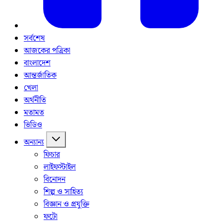
সর্বশেষ
আজকের পত্রিকা
বাংলাদেশ
আন্তর্জাতিক
খেলা
অর্থনীতি
মতামত
ভিডিও
অন্যান্য
ফিচার
লাইফস্টাইল
বিনোদন
শিল্প ও সাহিত্য
বিজ্ঞান ও প্রযুক্তি
ফটো