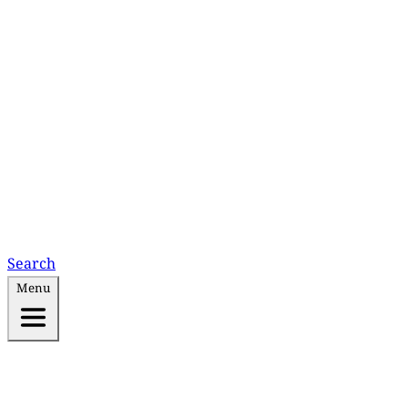
Search
Menu