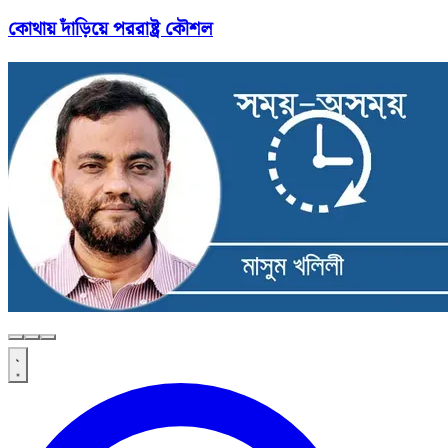
কোথায় দাঁড়িয়ে পররাষ্ট্র কৌশল