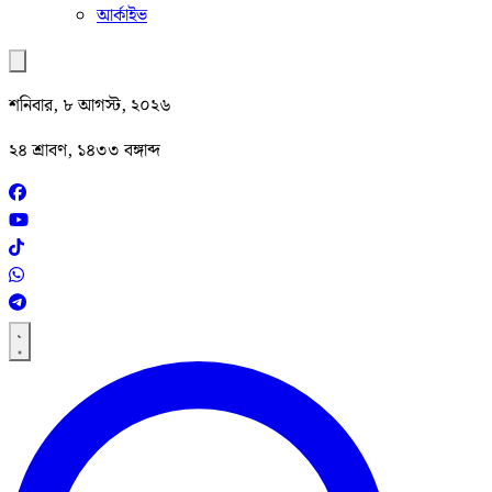
আর্কাইভ
শনিবার, ৮ আগস্ট, ২০২৬
২৪ শ্রাবণ, ১৪৩৩ বঙ্গাব্দ