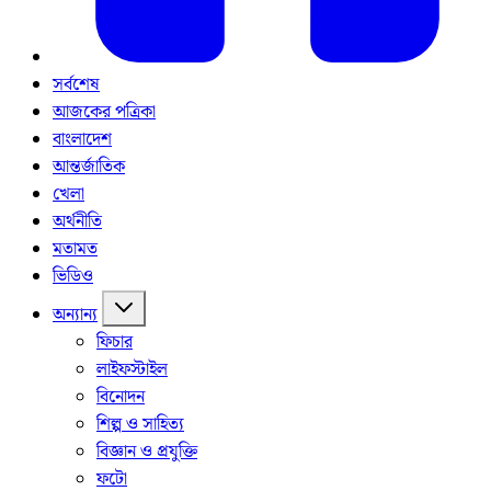
সর্বশেষ
আজকের পত্রিকা
বাংলাদেশ
আন্তর্জাতিক
খেলা
অর্থনীতি
মতামত
ভিডিও
অন্যান্য
ফিচার
লাইফস্টাইল
বিনোদন
শিল্প ও সাহিত্য
বিজ্ঞান ও প্রযুক্তি
ফটো