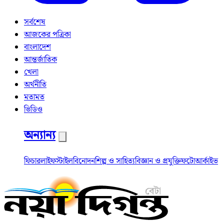
সর্বশেষ
আজকের পত্রিকা
বাংলাদেশ
আন্তর্জাতিক
খেলা
অর্থনীতি
মতামত
ভিডিও
অন্যান্য
ফিচার
লাইফস্টাইল
বিনোদন
শিল্প ও সাহিত্য
বিজ্ঞান ও প্রযুক্তি
ফটো
আর্কাইভ