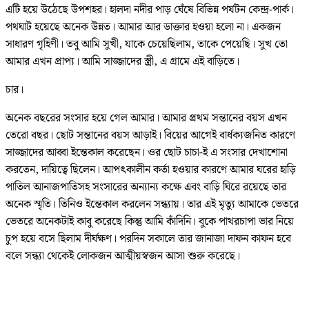
এটি হয়ে উঠেছে উপশহর। হালদা নদীর পাড় ঘেঁষে বিভিন্ন পর্যটন কেন্দ্র-পার্ক।
পথঘাট হয়েছে অনেক উন্নত। আমার আর ডাক্তার হওয়া হলো না। একজন
সাধারণ গৃহিণী। তবু আমি সুখী, যাকে চেয়েছিলাম, তাকে পেয়েছি। সুখ তো
আমার এখন প্রাপ্য। আমি সাজ্জাদের স্ত্রী, এ গ্রামে এই বাড়িতে।
চার।
অনেক বছরের সংসার হয়ে গেল আমার। আমার প্রথম সন্তানের বয়স এখন
তেরো বছর। ছোট সন্তানের বয়স আড়াই। বিয়ের আগেই বার্ধক্যজনিত কারণে
সাজ্জাদের আব্বা ইন্তেকাল করেছেন। ওর ছোট চাচা-ই এ সংসার দেখাশোনা
করতেন, দায়িত্বে ছিলেন। আপৎকালীন কর্তা হওয়ার কারণে আমার ঘরের হাড়ি
পাতিল আনাজপাতিসহ সংসারের অন্যান্য কক্ষে এবং বাড়ি ঘিরে রয়েছে তার
অনেক স্মৃতি। তিনিও ইন্তেকাল করলেন সন্ধ্যায়। তার এই মৃত্যু আমাকে ভেতরে
ভেতরে অনেকটাই কাবু করেছে কিন্তু আমি কাঁদিনি। বুকে পাথরচাপা ভার নিয়ে
চুপ হয়ে বসে ছিলাম দীর্ঘক্ষণ। পরদিন সকালে তার জানাজা দাফন কাফন হবে
বলে সন্ধ্যা থেকেই লোকজন আত্মীয়স্বজন আসা শুরু করেছে।