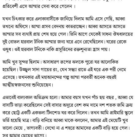
প্রতিবেশী এসে আম্মার সেবা করে গেলেন ।
যখন চিৎকার করে এলাকাবাসীকে জানিয়ে দিলাম আমি এসে গেছি, আব্বা
তখনো অফিসে। আম্মা প্রসব বেদনায় কাতরাচ্ছেন। আব্বা আসতে আসতে
আম্মার সব ব্যথাই প্রায় শেষ হয়ে গেল। তিনি আগে থেকেই সাধনা ঔষধালয়ের
দুই বোতল হারবাল টনিক আম্মার জন্য ঘরে এনে রেখেছিলেন। ঘরের রেকে
ওষুধ। ওই হারবাল টনিকে নাকি প্রসূতিদের রক্তশূন্যতা হ্রাস পায়।
আমি খুব সুন্দর ছিলাম। অসাধারণ রূপের ঝলকে পুরো ঘর আলোকিত
হয়েছিল। উজ্জ্বল সাদা গায়ের রং, যেন সন্ধ্যা রাতে এই ঘরে এক পরী নেমে
এসেছে। তখনকার এই মহাআনন্দের গল্প আম্মা পরবর্তী অনেক বছরই
আত্মীয়স্বজনদের শুনিয়েছেন।
এভাবেই বাল্যকাল অতিক্রম হলো। আমার বয়স যখন পাঁচ ছয় বছর , আব্বা যে
বাসাটি ভাড়া করেছিলেন সেই বাসার অদূরে বেশ কম দামে দশ শতক জমি ক্রয়
করে ছোট্ট একটি একতলা টিনশেড ঘর করে দিলেন। তখন আমি প্রাইমারি স্কুলে
ভর্তি হয়েছি মাত্র। বাড়ি বানিয়ে আব্বা মাকে বললেন, আমার এই মেয়েটি খুব
ভালো মেয়ে , ভাগ্যবতী। দেখো না এ শহরে আমাদের একটি বাড়ি হয়ে গেল।
সব আমার মেয়ের ভাগ্যে।