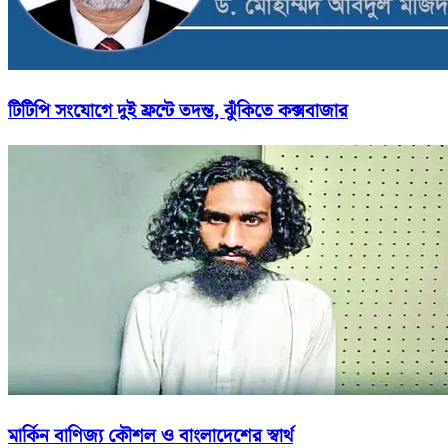
টিটিপি সংযোগে দুই ফ্রন্টে তদন্ত, ঝুঁকিতে কক্সবাজার
মার্কিন বাণিজ্য কৌশল ও বাংলাদেশের স্বার্থ