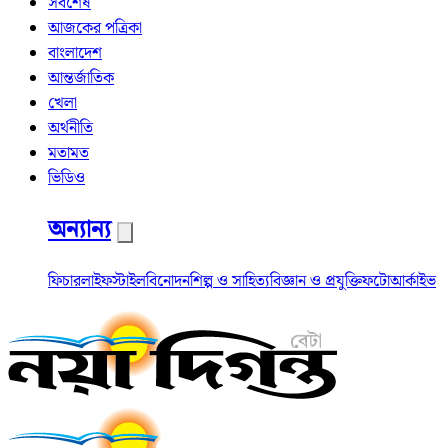
সর্বশেষ
আজকের পত্রিকা
বাংলাদেশ
আন্তর্জাতিক
খেলা
অর্থনীতি
মতামত
ভিডিও
অন্যান্য
ফিচার
লাইফস্টাইল
বিনোদন
শিল্প ও সাহিত্য
বিজ্ঞান ও প্রযুক্তি
ফটো
আর্কাইভ