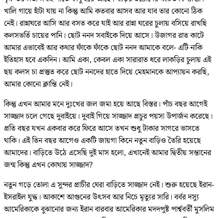
খালি গায়ে হাঁটা যায় না কিন্তু আমি কতবার আসব আর যাব তার কোনো ঠিক
নেই। রান্নাঘরে আসি আর বসত করে যাই আর রান্না ঘরের চুলায় বসিয়ে রাখছি
কলসভর্তি চায়ের পানি। ছোট ননদ সবাইকে দিয়ে আসে। উজাগর রাত কাটে
আমার এভাবেই আর কথার ফাঁকে ফাঁকে ছোট ননদ আমাকে বলে- এটি নাকি
ইতিহাস হবে একদিন। আমি একা, কেবল একা সারারাত ধরে লাকড়ির চুলায় এই
ছয় কলস চা প্রস্তুত করে ছোট ননদের হাতে দিয়ে মেহমানকে আপ্যায়ন করছি,
আমার কোনো ক্লান্তি নেই।
কিন্তু এখন আমার মনে দুঃখের জল জমা হয়ে আছে বিস্তর। পাঁচ বছর আগেই
সাজ্জাদ চলে গেছে দুবাইয়ে। দুবাই গিয়ে সাজ্জাদ প্রচুর পয়সা উপার্জন করেছে।
প্রতি বছর যখন একবার করে ফিরে আসে তখন শুধু টাকার সাগরে ভাসতে
থাকি। এই তিন বছর আগেও একটি জায়গা কিনে নতুন বাড়িও তৈরি হয়েছে
আমাদের। বাড়িতে উঠে এসেছি দুই মাস হলো, এখানেই আমার দ্বিতীয় সন্তানের
জন্ম কিন্তু এখন কোথায় সাজ্জাদ?
নতুন গড়ে তোলা এ সুন্দর প্রাচীর ঘেরা বাড়িতে সাজ্জাদ নেই। শুরু হয়েছে ইরান-
ইসরাইল যুদ্ধ। আকাশে আগুনের উৎসব আর নিচে মৃত্যুর সারি। বর্বর দস্যু
আমেরিকাকে বুঝানোর জন্য ইরান বারবার আমেরিকার মদদপুষ্ট পার্শ্ববর্তী মুসলিম