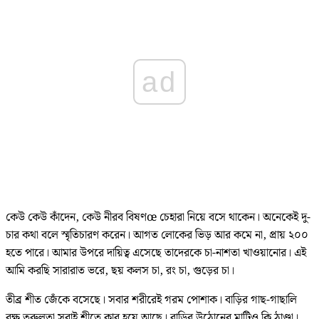
ad
কেউ কেউ কাঁদেন, কেউ নীরব বিষণœ চেহারা নিয়ে বসে থাকেন। অনেকেই দু-
চার কথা বলে স্মৃতিচারণ করেন। আগত লোকের ভিড় আর কমে না, প্রায় ২০০
হতে পারে। আমার উপরে দায়িত্ব এসেছে তাদেরকে চা-নাশতা খাওয়ানোর। এই
আমি করছি সারারাত ভরে, ছয় কলস চা, রং চা, গুড়ের চা।
তীব্র শীত জেঁকে বসেছে। সবার শরীরেই গরম পোশাক। বাড়ির গাছ-গাছালি
বৃক্ষ তরুলতা সবাই শীতে কাবু হয়ে আছে। বাড়ির উঠোনের মাটিও কি ঠাণ্ডা।