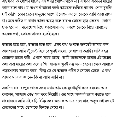
এই খবর কি গোপন থাকে? এই খবর গোপন থাকে না। এ খবর একদিন মায়ের
কানে চলে যায়। মা তখন ঝাঁঝালো কণ্ঠে আমাকে শুনিয়ে রাখেন- শোন চুমকি
যাই করিস কোন ছেলে মানুষের সাথে রিলেশন করলে তোকে আমি আস্ত রাখব
না। মনে করিস না বাবার আদর আছে বলে বাবাও তোকে ছাড় দেবেন। কোনো
ছাড় হবে না , মনোযোগ দিয়ে পড়াশোনা কর। কারণ তোকে নিয়ে আমাদের
অনেক স্বপ্ন , তোকে ডাক্তার হতেই হবে।
ডাক্তার হতে হবে, ডাক্তার হতে হবে- এসব কথা শুনতে শুনতেই আমার কান
ঝালাপালা। আমি স্টুডেন্ট হিসেবে খুবই ভালো, লেখাপড়া করছি। প্রতি বছর
রেজাল্ট ভালো করি। এখনো সময় আছে। আমি সাজ্জাদকে আমার এই স্বপ্নের
কথা বাবা মায়ের কথা বলে রাখি। সাজ্জাদ খুবই ভদ্র সভ্য ছেলে। সেও আমাকে
পড়াশোনায় সাহায্য করে। কিন্তু সে যে অত্যন্ত গরিব সংসারের ছেলে- এ কথা
আমার মা বাবা জানেন কি না আমি জানি না।
একদিন বাবা রংপুর থেকে এসে যখন আমাকে মুখোমুখি করে বসলেন আর
বললেন, সাজ্জাদ কে? সব খবর নিয়েছি। ওর সাথে সম্পর্ক ত্যাগ করতে হবে।
প্রয়োজনে আমি এই বাড়ি বিক্রি করে অনেক অন্যত্র চলে যাব, তবুও ওই বখাটে
ছেলেদের সাথে তোমাকে মিশতে দেবো না।