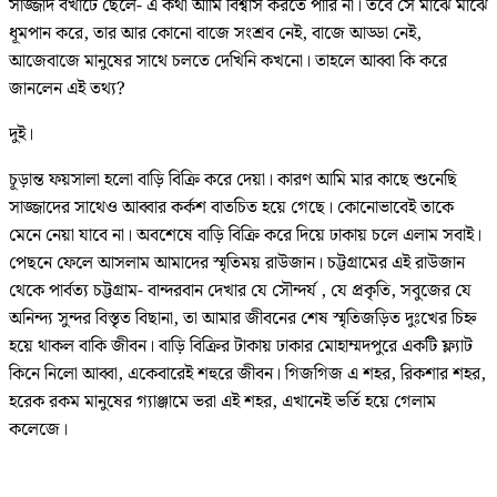
সাজ্জাদ বখাটে ছেলে- এ কথা আমি বিশ্বাস করতে পারি না। তবে সে মাঝে মাঝে
ধূমপান করে, তার আর কোনো বাজে সংশ্রব নেই, বাজে আড্ডা নেই,
আজেবাজে মানুষের সাথে চলতে দেখিনি কখনো। তাহলে আব্বা কি করে
জানলেন এই তথ্য?
দুই।
চূড়ান্ত ফয়সালা হলো বাড়ি বিক্রি করে দেয়া। কারণ আমি মার কাছে শুনেছি
সাজ্জাদের সাথেও আব্বার কর্কশ বাতচিত হয়ে গেছে। কোনোভাবেই তাকে
মেনে নেয়া যাবে না। অবশেষে বাড়ি বিক্রি করে দিয়ে ঢাকায় চলে এলাম সবাই।
পেছনে ফেলে আসলাম আমাদের স্মৃতিময় রাউজান। চট্টগ্রামের এই রাউজান
থেকে পার্বত্য চট্টগ্রাম- বান্দরবান দেখার যে সৌন্দর্য , যে প্রকৃতি, সবুজের যে
অনিন্দ্য সুন্দর বিস্তৃত বিছানা, তা আমার জীবনের শেষ স্মৃতিজড়িত দুঃখের চিহ্ন
হয়ে থাকল বাকি জীবন। বাড়ি বিক্রির টাকায় ঢাকার মোহাম্মদপুরে একটি ফ্ল্যাট
কিনে নিলো আব্বা, একেবারেই শহুরে জীবন। গিজগিজ এ শহর, রিকশার শহর,
হরেক রকম মানুষের গ্যাঞ্জামে ভরা এই শহর, এখানেই ভর্তি হয়ে গেলাম
কলেজে।