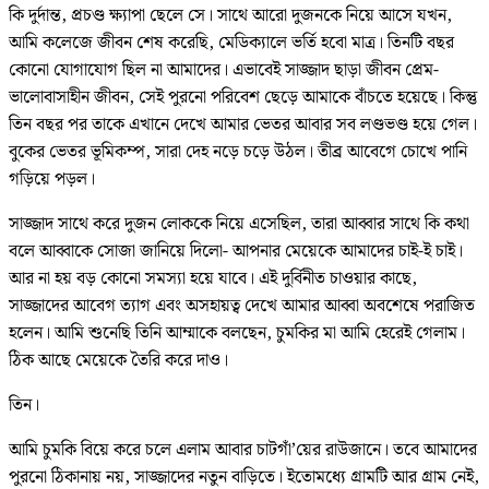
কি দুর্দান্ত, প্রচণ্ড ক্ষ্যাপা ছেলে সে। সাথে আরো দুজনকে নিয়ে আসে যখন,
আমি কলেজে জীবন শেষ করেছি, মেডিক্যালে ভর্তি হবো মাত্র। তিনটি বছর
কোনো যোগাযোগ ছিল না আমাদের। এভাবেই সাজ্জাদ ছাড়া জীবন প্রেম-
ভালোবাসাহীন জীবন, সেই পুরনো পরিবেশ ছেড়ে আমাকে বাঁচতে হয়েছে। কিন্তু
তিন বছর পর তাকে এখানে দেখে আমার ভেতর আবার সব লণ্ডভণ্ড হয়ে গেল।
বুকের ভেতর ভূমিকম্প, সারা দেহ নড়ে চড়ে উঠল। তীব্র আবেগে চোখে পানি
গড়িয়ে পড়ল।
সাজ্জাদ সাথে করে দুজন লোককে নিয়ে এসেছিল, তারা আব্বার সাথে কি কথা
বলে আব্বাকে সোজা জানিয়ে দিলো- আপনার মেয়েকে আমাদের চাই-ই চাই।
আর না হয় বড় কোনো সমস্যা হয়ে যাবে। এই দুর্বিনীত চাওয়ার কাছে,
সাজ্জাদের আবেগ ত্যাগ এবং অসহায়ত্ব দেখে আমার আব্বা অবশেষে পরাজিত
হলেন। আমি শুনেছি তিনি আম্মাকে বলছেন, চুমকির মা আমি হেরেই গেলাম।
ঠিক আছে মেয়েকে তৈরি করে দাও।
তিন।
আমি চুমকি বিয়ে করে চলে এলাম আবার চাটগাঁ’য়ের রাউজানে। তবে আমাদের
পুরনো ঠিকানায় নয়, সাজ্জাদের নতুন বাড়িতে। ইতোমধ্যে গ্রামটি আর গ্রাম নেই,