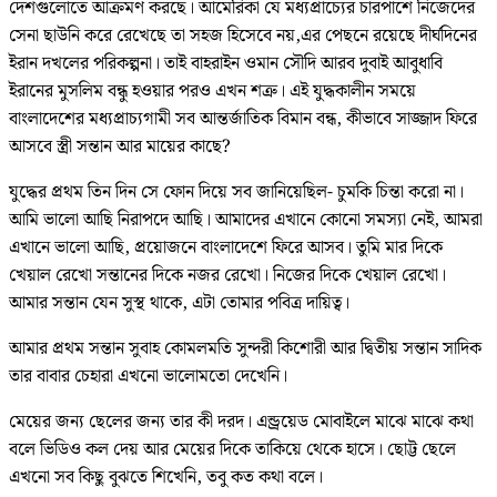
দেশগুলোতে আক্রমণ করছে। আমেরিকা যে মধ্যপ্রাচ্যের চারপাশে নিজেদের
সেনা ছাউনি করে রেখেছে তা সহজ হিসেবে নয়,এর পেছনে রয়েছে দীর্ঘদিনের
ইরান দখলের পরিকল্পনা। তাই বাহরাইন ওমান সৌদি আরব দুবাই আবুধাবি
ইরানের মুসলিম বন্ধু হওয়ার পরও এখন শত্রু। এই যুদ্ধকালীন সময়ে
বাংলাদেশের মধ্যপ্রাচ্যগামী সব আন্তর্জাতিক বিমান বন্ধ, কীভাবে সাজ্জাদ ফিরে
আসবে স্ত্রী সন্তান আর মায়ের কাছে?
যুদ্ধের প্রথম তিন দিন সে ফোন দিয়ে সব জানিয়েছিল- চুমকি চিন্তা করো না।
আমি ভালো আছি নিরাপদে আছি। আমাদের এখানে কোনো সমস্যা নেই, আমরা
এখানে ভালো আছি, প্রয়োজনে বাংলাদেশে ফিরে আসব। তুমি মার দিকে
খেয়াল রেখো সন্তানের দিকে নজর রেখো। নিজের দিকে খেয়াল রেখো।
আমার সন্তান যেন সুস্থ থাকে, এটা তোমার পবিত্র দায়িত্ব।
আমার প্রথম সন্তান সুবাহ কোমলমতি সুন্দরী কিশোরী আর দ্বিতীয় সন্তান সাদিক
তার বাবার চেহারা এখনো ভালোমতো দেখেনি।
মেয়ের জন্য ছেলের জন্য তার কী দরদ। এন্ড্রয়েড মোবাইলে মাঝে মাঝে কথা
বলে ভিডিও কল দেয় আর মেয়ের দিকে তাকিয়ে থেকে হাসে। ছোট্ট ছেলে
এখনো সব কিছু বুঝতে শিখেনি, তবু কত কথা বলে।