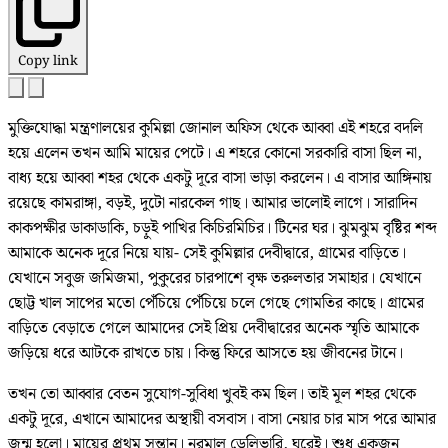
Copy link
মুক্তিযোদ্ধা মন্ত্রণালয়ের কুমিল্লা জোনাল অফিস থেকে আব্বা এই শহরে বদলি
হয়ে এলেন তখন আমি মায়ের পেটে। এ শহরে কোনো সরকারি বাসা ছিল না,
বাধ্য হয়ে আব্বা শহর থেকে একটু দূরে বাসা ভাড়া করলেন। এ বাসার আঙ্গিনায়
রয়েছে কামরাঙ্গা, বড়ই, দুটো নারকেল গাছ। আমার ভালোই লাগে। সারাদিন
কাকপক্ষীর ডাকাডাকি, চড়ুই পাখির কিচিরমিচির। টিনের ঘর। ঝুমঝুম বৃষ্টির শব্দ
আমাকে অনেক দূরে নিয়ে যায়- সেই কুমিল্লার দেবীদ্বারে, গ্রামের বাড়িতে।
যেখানে সবুজ জমিজমা, পুকুরের চারপাশে বৃক্ষ তরুলতার সমাহার। যেখানে
ছোট্ট খাল সাপের মতো পেঁচিয়ে পেঁচিয়ে চলে গেছে গোমতির কাছে। গ্রামের
বাড়িতে বেড়াতে গেলে আমাদের সেই প্রিয় দেবীদ্বারের অনেক স্মৃতি আমাকে
জড়িয়ে ধরে আটকে রাখতে চায়। কিন্তু ফিরে আসতে হয় জীবনের টানে।
তখন তো আব্বার বেতন সুযোগ-সুবিধা খুবই কম ছিল। তাই মূল শহর থেকে
একটু দূরে, এখানে আমাদের অস্থায়ী বসবাস। বাসা নেয়ার চার মাস পরে আমার
জন্ম হলো। মায়ের প্রথম সন্তান। নরমাল ডেলিভারি, ঘরেই। শুধু একজন