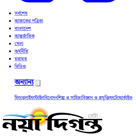
সর্বশেষ
আজকের পত্রিকা
বাংলাদেশ
আন্তর্জাতিক
খেলা
অর্থনীতি
মতামত
ভিডিও
অন্যান্য
ফিচার
লাইফস্টাইল
বিনোদন
শিল্প ও সাহিত্য
বিজ্ঞান ও প্রযুক্তি
ফটো
আর্কাইভ