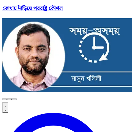
কোথায় দাঁড়িয়ে পররাষ্ট্র কৌশল