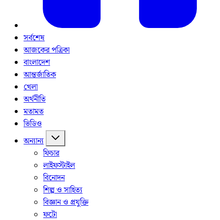
সর্বশেষ
আজকের পত্রিকা
বাংলাদেশ
আন্তর্জাতিক
খেলা
অর্থনীতি
মতামত
ভিডিও
অন্যান্য
ফিচার
লাইফস্টাইল
বিনোদন
শিল্প ও সাহিত্য
বিজ্ঞান ও প্রযুক্তি
ফটো