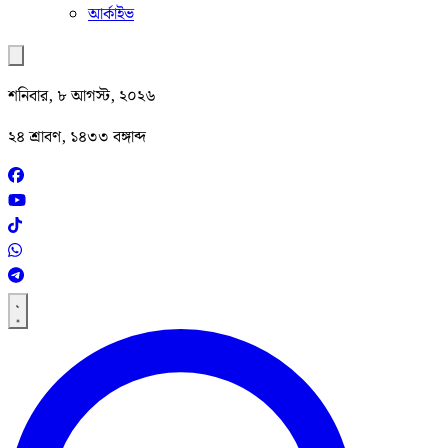
আর্কাইভ
শনিবার, ৮ আগস্ট, ২০২৬
২৪ শ্রাবণ, ১৪৩৩ বঙ্গাব্দ