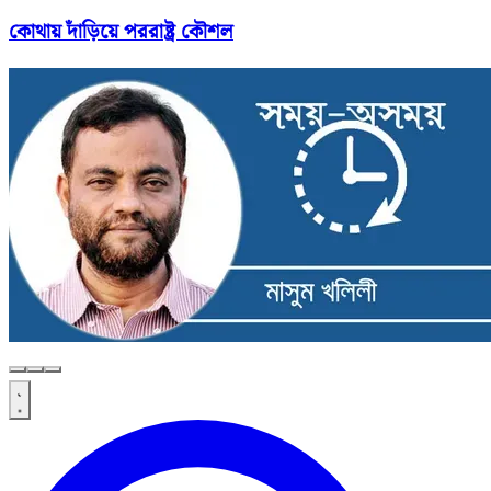
কোথায় দাঁড়িয়ে পররাষ্ট্র কৌশল