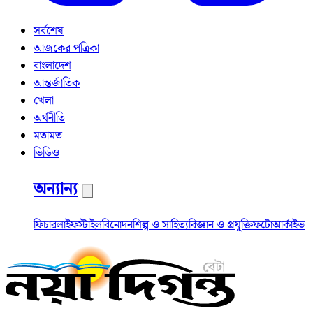
সর্বশেষ
আজকের পত্রিকা
বাংলাদেশ
আন্তর্জাতিক
খেলা
অর্থনীতি
মতামত
ভিডিও
অন্যান্য
ফিচার
লাইফস্টাইল
বিনোদন
শিল্প ও সাহিত্য
বিজ্ঞান ও প্রযুক্তি
ফটো
আর্কাইভ