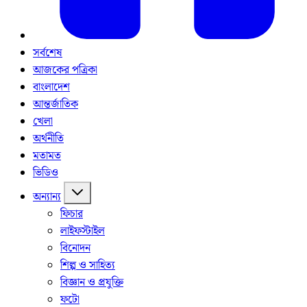
সর্বশেষ
আজকের পত্রিকা
বাংলাদেশ
আন্তর্জাতিক
খেলা
অর্থনীতি
মতামত
ভিডিও
অন্যান্য
ফিচার
লাইফস্টাইল
বিনোদন
শিল্প ও সাহিত্য
বিজ্ঞান ও প্রযুক্তি
ফটো