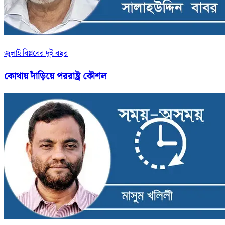
জুলাই বিপ্লবের দুই বছর
কোথায় দাঁড়িয়ে পররাষ্ট্র কৌশল