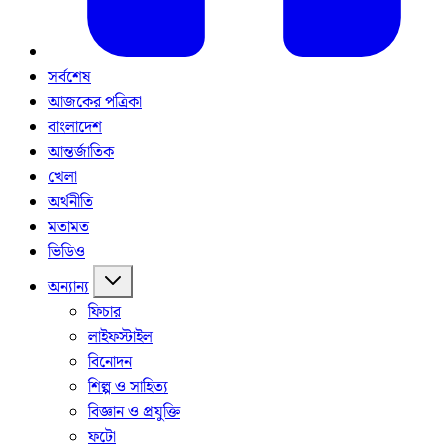
সর্বশেষ
আজকের পত্রিকা
বাংলাদেশ
আন্তর্জাতিক
খেলা
অর্থনীতি
মতামত
ভিডিও
অন্যান্য
ফিচার
লাইফস্টাইল
বিনোদন
শিল্প ও সাহিত্য
বিজ্ঞান ও প্রযুক্তি
ফটো