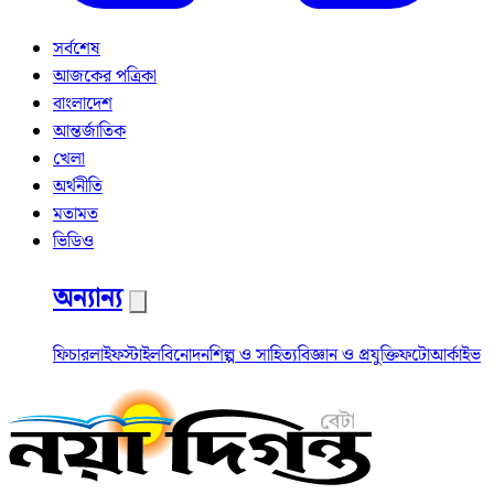
সর্বশেষ
আজকের পত্রিকা
বাংলাদেশ
আন্তর্জাতিক
খেলা
অর্থনীতি
মতামত
ভিডিও
অন্যান্য
ফিচার
লাইফস্টাইল
বিনোদন
শিল্প ও সাহিত্য
বিজ্ঞান ও প্রযুক্তি
ফটো
আর্কাইভ