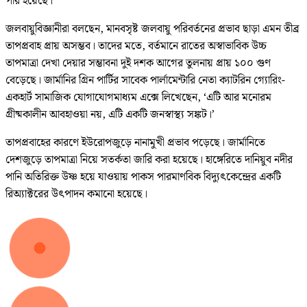
পার হয়েছে।
জলবায়ুবিজ্ঞানীরা বলছেন, মানবসৃষ্ট জলবায়ু পরিবর্তনের প্রভাব ছাড়া এমন তীব্র
তাপপ্রবাহ প্রায় অসম্ভব। তাদের মতে, বর্তমানে রাতের অস্বাভাবিক উচ্চ
তাপমাত্রা দেখা দেয়ার সম্ভাবনা দুই দশক আগের তুলনায় প্রায় ১০০ গুণ
বেড়েছে। জার্মানির গ্রিন পার্টির সাবেক পার্লামেন্টারি নেতা ক্যাটরিন গ্যোরিং-
একহার্ট সামাজিক যোগাযোগমাধ্যম এক্সে লিখেছেন, ‘এটি আর মনোরম
গ্রীষ্মকালীন আবহাওয়া নয়, এটি একটি জনস্বাস্থ্য সঙ্কট।’
তাপপ্রবাহের কারণে ইউরোপজুড়ে নানামুখী প্রভাব পড়েছে। জার্মানিতে
দেশজুড়ে তাপমাত্রা নিয়ে সতর্কতা জারি করা হয়েছে। হাঙ্গেরিতে দানিয়ুব নদীর
পানি অতিরিক্ত উষ্ণ হয়ে যাওয়ায় পাকস পারমাণবিক বিদ্যুৎকেন্দ্রের একটি
রিঅ্যাক্টরের উৎপাদন কমানো হয়েছে।