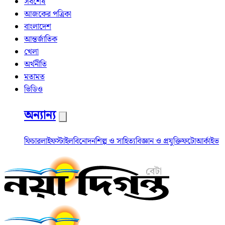
সর্বশেষ
আজকের পত্রিকা
বাংলাদেশ
আন্তর্জাতিক
খেলা
অর্থনীতি
মতামত
ভিডিও
অন্যান্য
ফিচার
লাইফস্টাইল
বিনোদন
শিল্প ও সাহিত্য
বিজ্ঞান ও প্রযুক্তি
ফটো
আর্কাইভ