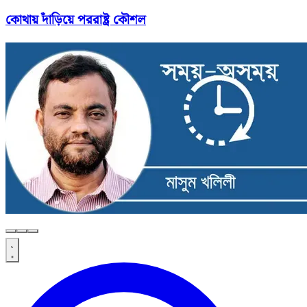
কোথায় দাঁড়িয়ে পররাষ্ট্র কৌশল