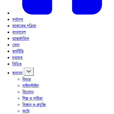
সর্বশেষ
আজকের পত্রিকা
বাংলাদেশ
আন্তর্জাতিক
খেলা
অর্থনীতি
মতামত
ভিডিও
অন্যান্য
ফিচার
লাইফস্টাইল
বিনোদন
শিল্প ও সাহিত্য
বিজ্ঞান ও প্রযুক্তি
ফটো