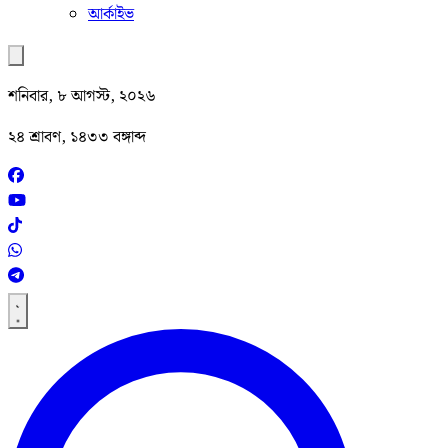
আর্কাইভ
শনিবার, ৮ আগস্ট, ২০২৬
২৪ শ্রাবণ, ১৪৩৩ বঙ্গাব্দ