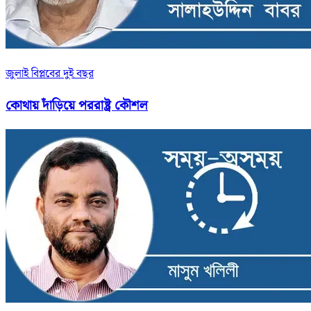
জুলাই বিপ্লবের দুই বছর
কোথায় দাঁড়িয়ে পররাষ্ট্র কৌশল