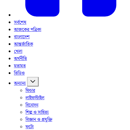
সর্বশেষ
আজকের পত্রিকা
বাংলাদেশ
আন্তর্জাতিক
খেলা
অর্থনীতি
মতামত
ভিডিও
অন্যান্য
ফিচার
লাইফস্টাইল
বিনোদন
শিল্প ও সাহিত্য
বিজ্ঞান ও প্রযুক্তি
ফটো