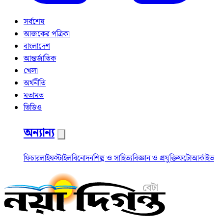
সর্বশেষ
আজকের পত্রিকা
বাংলাদেশ
আন্তর্জাতিক
খেলা
অর্থনীতি
মতামত
ভিডিও
অন্যান্য
ফিচার
লাইফস্টাইল
বিনোদন
শিল্প ও সাহিত্য
বিজ্ঞান ও প্রযুক্তি
ফটো
আর্কাইভ