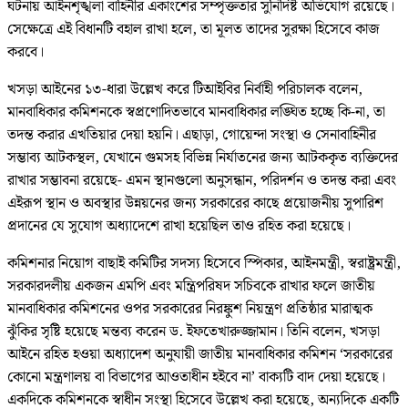
ঘটনায় আইনশৃঙ্খলা বাহিনীর একাংশের সম্পৃক্ততার সুনির্দিষ্ট অভিযোগ রয়েছে।
সেক্ষেত্রে এই বিধানটি বহাল রাখা হলে, তা মূলত তাদের সুরক্ষা হিসেবে কাজ
করবে।
খসড়া আইনের ১৩-ধারা উল্লেখ করে টিআইবির নির্বাহী পরিচালক বলেন,
মানবাধিকার কমিশনকে স্বপ্রণোদিতভাবে মানবাধিকার লঙ্ঘিত হচ্ছে কি-না, তা
তদন্ত করার এখতিয়ার দেয়া হয়নি। এছাড়া, গোয়েন্দা সংস্থা ও সেনাবাহিনীর
সম্ভাব্য আটকস্থল, যেখানে গুমসহ বিভিন্ন নির্যাতনের জন্য আটককৃত ব্যক্তিদের
রাখার সম্ভাবনা রয়েছে- এমন স্থানগুলো অনুসন্ধান, পরিদর্শন ও তদন্ত করা এবং
এইরূপ স্থান ও অবস্থার উন্নয়নের জন্য সরকারের কাছে প্রয়োজনীয় সুপারিশ
প্রদানের যে সুযোগ অধ্যাদেশে রাখা হয়েছিল তাও রহিত করা হয়েছে।
কমিশনার নিয়োগ বাছাই কমিটির সদস্য হিসেবে স্পিকার, আইনমন্ত্রী, স্বরাষ্ট্রমন্ত্রী,
সরকারদলীয় একজন এমপি এবং মন্ত্রিপরিষদ সচিবকে রাখার ফলে জাতীয়
মানবাধিকার কমিশনের ওপর সরকারের নিরঙ্কুশ নিয়ন্ত্রণ প্রতিষ্ঠার মারাত্মক
ঝুঁকির সৃষ্টি হয়েছে মন্তব্য করেন ড. ইফতেখারুজ্জামান। তিনি বলেন, খসড়া
আইনে রহিত হওয়া অধ্যাদেশ অনুযায়ী জাতীয় মানবাধিকার কমিশন ‘সরকারের
কোনো মন্ত্রণালয় বা বিভাগের আওতাধীন হইবে না’ বাক্যটি বাদ দেয়া হয়েছে।
একদিকে কমিশনকে স্বাধীন সংস্থা হিসেবে উল্লেখ করা হয়েছে, অন্যদিকে একটি