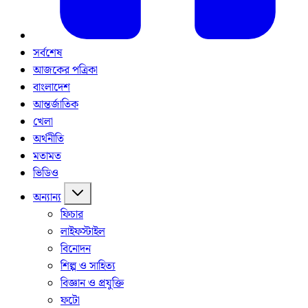
সর্বশেষ
আজকের পত্রিকা
বাংলাদেশ
আন্তর্জাতিক
খেলা
অর্থনীতি
মতামত
ভিডিও
অন্যান্য
ফিচার
লাইফস্টাইল
বিনোদন
শিল্প ও সাহিত্য
বিজ্ঞান ও প্রযুক্তি
ফটো