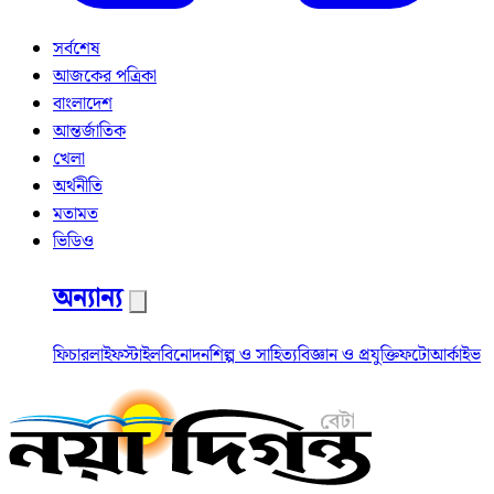
সর্বশেষ
আজকের পত্রিকা
বাংলাদেশ
আন্তর্জাতিক
খেলা
অর্থনীতি
মতামত
ভিডিও
অন্যান্য
ফিচার
লাইফস্টাইল
বিনোদন
শিল্প ও সাহিত্য
বিজ্ঞান ও প্রযুক্তি
ফটো
আর্কাইভ