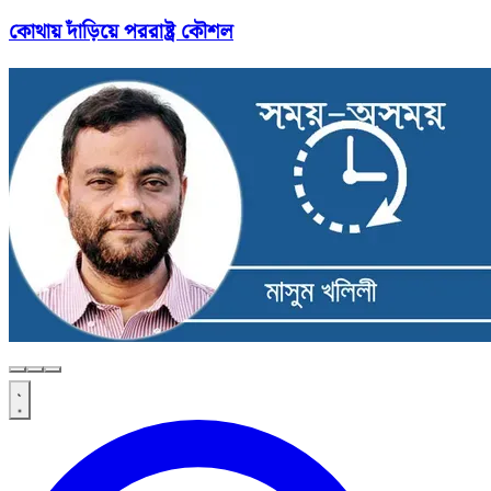
কোথায় দাঁড়িয়ে পররাষ্ট্র কৌশল