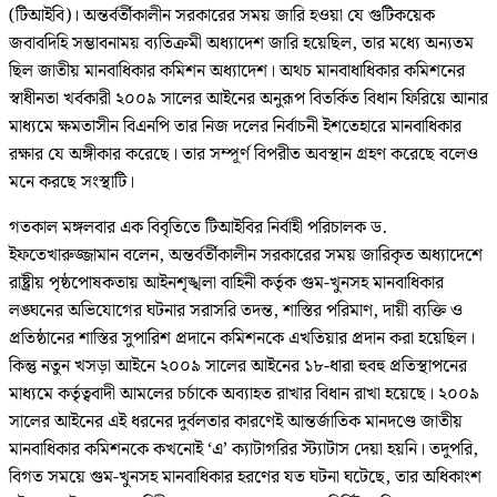
(টিআইবি)। অন্তর্বর্তীকালীন সরকারের সময় জারি হওয়া যে গুটিকয়েক
জবাবদিহি সম্ভাবনাময় ব্যতিক্রমী অধ্যাদেশ জারি হয়েছিল, তার মধ্যে অন্যতম
ছিল জাতীয় মানবাধিকার কমিশন অধ্যাদেশ। অথচ মানবাধাধিকার কমিশনের
স্বাধীনতা খর্বকারী ২০০৯ সালের আইনের অনুরূপ বিতর্কিত বিধান ফিরিয়ে আনার
মাধ্যমে ক্ষমতাসীন বিএনপি তার নিজ দলের নির্বাচনী ইশতেহারে মানবাধিকার
রক্ষার যে অঙ্গীকার করেছে। তার সম্পূর্ণ বিপরীত অবস্থান গ্রহণ করেছে বলেও
মনে করছে সংস্থাটি।
গতকাল মঙ্গলবার এক বিবৃতিতে টিআইবির নির্বাহী পরিচালক ড.
ইফতেখারুজ্জামান বলেন, অন্তর্বর্তীকালীন সরকারের সময় জারিকৃত অধ্যাদেশে
রাষ্ট্রীয় পৃষ্ঠপোষকতায় আইনশৃঙ্খলা বাহিনী কর্তৃক গুম-খুনসহ মানবাধিকার
লঙ্ঘনের অভিযোগের ঘটনার সরাসরি তদন্ত, শাস্তির পরিমাণ, দায়ী ব্যক্তি ও
প্রতিষ্ঠানের শাস্তির সুপারিশ প্রদানে কমিশনকে এখতিয়ার প্রদান করা হয়েছিল।
কিন্তু নতুন খসড়া আইনে ২০০৯ সালের আইনের ১৮-ধারা হুবহু প্রতিস্থাপনের
মাধ্যমে কর্তৃত্ববাদী আমলের চর্চাকে অব্যাহত রাখার বিধান রাখা হয়েছে। ২০০৯
সালের আইনের এই ধরনের দুর্বলতার কারণেই আন্তর্জাতিক মানদণ্ডে জাতীয়
মানবাধিকার কমিশনকে কখনোই ‘এ’ ক্যাটাগরির স্ট্যাটাস দেয়া হয়নি। তদুপরি,
বিগত সময়ে গুম-খুনসহ মানবাধিকার হরণের যত ঘটনা ঘটেছে, তার অধিকাংশ