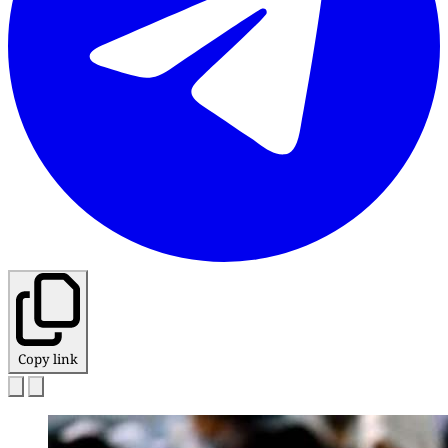
Copy link