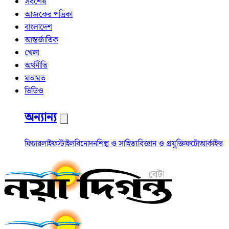
সর্বশেষ
আজকের পত্রিকা
বাংলাদেশ
আন্তর্জাতিক
খেলা
অর্থনীতি
মতামত
ভিডিও
অন্যান্য
ফিচার
লাইফস্টাইল
বিনোদন
শিল্প ও সাহিত্য
বিজ্ঞান ও প্রযুক্তি
ফটো
আর্কাইভ