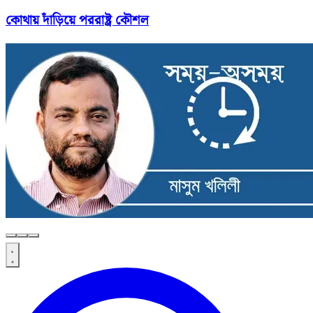
কোথায় দাঁড়িয়ে পররাষ্ট্র কৌশল