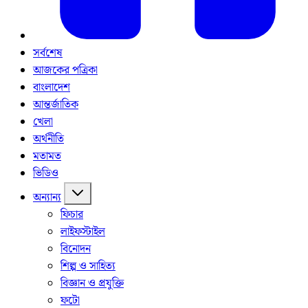
সর্বশেষ
আজকের পত্রিকা
বাংলাদেশ
আন্তর্জাতিক
খেলা
অর্থনীতি
মতামত
ভিডিও
অন্যান্য
ফিচার
লাইফস্টাইল
বিনোদন
শিল্প ও সাহিত্য
বিজ্ঞান ও প্রযুক্তি
ফটো