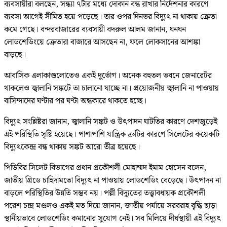
ব্যবসায়ীরা বলছেন, সন্ধ্যা ৭টার মধ্যে দোকান বন্ধ রাখার নির্দেশনার কারণে
ব্যবসা আগেই সীমিত হয়ে পড়েছে। তার ওপর দিনভর বিদ্যুৎ না থাকায় ক্রেতা
কমে গেছে। বন্দরবাজারের ব্যবসায়ী বদরুল আলম জানান, ঘনঘন
লোডশেডিংয়ে ক্রেতারা বাজারে আসছেন না, ফলে লোকসানের আশঙ্কা
বাড়ছে।
আবাসিক এলাকাগুলোতেও একই দুর্ভোগ। অনেক বহুতল ভবনে জেনারেটর
থাকলেও জ্বালানি সঙ্কটে তা চালানো যাচ্ছে না। প্রয়োজনীয় জ্বালানি না পাওয়ায়
বাসিন্দাদের ঘণ্টার পর ঘণ্টা অন্ধকারে থাকতে হচ্ছে।
বিদ্যুৎ সংশ্লিষ্টরা জানান, জ্বালানি সঙ্কট ও উৎপাদন ঘাটতির কারণে দেশজুড়েই
এই পরিস্থিতি সৃষ্টি হয়েছে। পাশাপাশি যান্ত্রিক ত্রুটির কারণে সিলেটের কয়েকটি
বিদ্যুৎকেন্দ্র বন্ধ থাকায় সঙ্কট আরো তীব্র হয়েছে।
পিডিবির সিলেট বিভাগের প্রধান প্রকৌশলী মোহাম্মদ ইমাম হোসেন বলেন,
জাতীয় গ্রিডে চাহিদামতো বিদ্যুৎ না পাওয়ায় লোডশেডিং বেড়েছে। উৎপাদন না
বাড়লে পরিস্থিতির উন্নতি সম্ভব নয়। পল্লী বিদ্যুতের তত্ত্বাবধায়ক প্রকৌশলী
পরেশ চন্দ্র মণ্ডলও একই মত দিয়ে জানান, জাতীয় পর্যায়ে সরবরাহ বৃদ্ধি ছাড়া
স্থানীয়ভাবে লোডশেডিং কমানোর সুযোগ নেই। সব মিলিয়ে দীর্ঘস্থায়ী এই বিদ্যুৎ