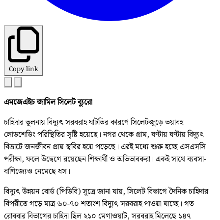
Copy link
এমজেএইচ জামিল সিলেট ব্যুরো
চাহিদার তুলনায় বিদ্যুৎ সরবরাহ ঘাটতির কারণে সিলেটজুড়ে ভয়াবহ
লোডশেডিং পরিস্থিতির সৃষ্টি হয়েছে। নগর থেকে গ্রাম, ঘণ্টায় ঘণ্টায় বিদ্যুৎ
বিভ্রাটে জনজীবন প্রায় স্থবির হয়ে পড়েছে। এরই মধ্যে শুরু হচ্ছে এসএসসি
পরীক্ষা, ফলে উদ্বেগে রয়েছেন শিক্ষার্থী ও অভিভাবকরা। একই সাথে ব্যবসা-
বাণিজ্যেও নেমেছে ধস।
বিদ্যুৎ উন্নয়ন বোর্ড (পিডিবি) সূত্রে জানা যায়, সিলেট বিভাগে দৈনিক চাহিদার
বিপরীতে গড়ে মাত্র ৬০-৭০ শতাংশ বিদ্যুৎ সরবরাহ পাওয়া যাচ্ছে। গত
রোববার বিভাগের চাহিদা ছিল ২১০ মেগাওয়াট, সরবরাহ মিলেছে ১৪৭