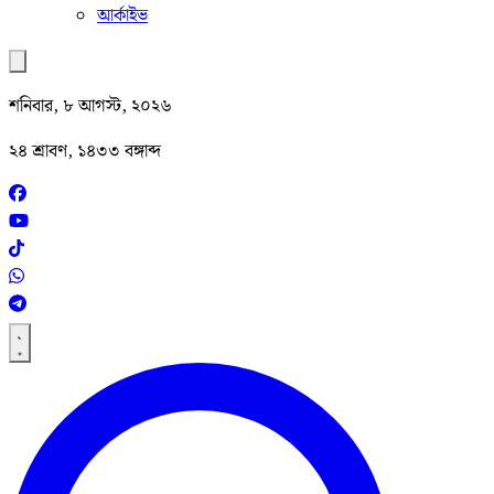
আর্কাইভ
শনিবার, ৮ আগস্ট, ২০২৬
২৪ শ্রাবণ, ১৪৩৩ বঙ্গাব্দ