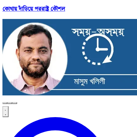
কোথায় দাঁড়িয়ে পররাষ্ট্র কৌশল