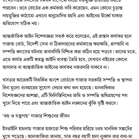
সংখ্যাগরিষ্ঠ সদস্যের সমর্থন সাপেক্ষে কারো দায়মুক্তি প্রত্যাহার করতে
পারবেন। তবে বোর্ডের এক কর্মকর্তা দাবি করেছেন, এমন কোনো চূড়ান্ত
দায়মুক্তির কাঠামো এখনো অনুমোদিত হয়নি এবং আইনের ঊর্ধ্বে থাকার
অভিযোগ সঠিক নয়।
আন্তর্জাতিক আইন বিশেষজ্ঞরা সতর্ক করে বলেছেন, এই প্রস্তাব কার্যকর হলে
গাজায় বোর্ড, বিদেশী সেনা বা ঠিকাদারদের কর্মকাণ্ডে ক্ষয়ক্ষতি, প্রাণহানি বা
সম্পত্তি ধ্বংসের ঘটনায় জবাবদিহি নিশ্চিত করা কঠিন হয়ে পড়বে। তাদের মতে,
এতে কার্যত একটি স্বতন্ত্র আইনি ব্যবস্থা তৈরি হবে, যেখানে বাইরের কোনো
আদালত বা আন্তর্জাতিক আইনের কার্যকর নজরদারি থাকবে না।
খসড়ার আরেকটি বিতর্কিত অংশে বোর্ডকে গাজার সরকারি সম্পত্তি ও স্থাপনা
বিনা মূল্যে ব্যবহারের সুযোগ দেয়ার কথা বলা হয়েছে। মানবাধিকার
বিশেষজ্ঞদের আশঙ্কা, এটি ফিলিস্তিনিদের জমি ও সম্পত্তি অধিগ্রহণের পথ
খুলে দিতে পারে এবং আন্তর্জাতিক আইন লঙ্ঘনের ঝুঁকি সৃষ্টি করবে।
‘ভয় ও যন্ত্রণায়’ গাজার শিশুদের জীবন
ইসরাইলি হামলায় গাজার হাজারো শিশু পরিবার হারিয়ে চরম মানবিক সঙ্কটের
মুখে পড়েছে। আলজাজিরা জানায়, সাত বছর বয়সী হালা লুব্বাদ তার বাবা-মা