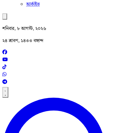
আর্কাইভ
শনিবার, ৮ আগস্ট, ২০২৬
২৪ শ্রাবণ, ১৪৩৩ বঙ্গাব্দ