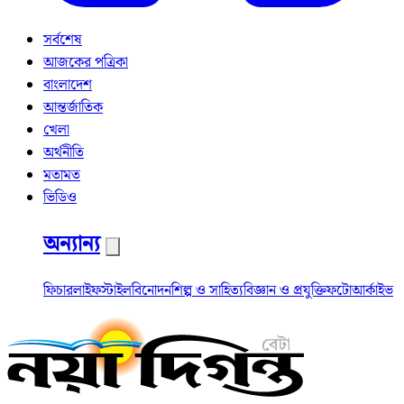
সর্বশেষ
আজকের পত্রিকা
বাংলাদেশ
আন্তর্জাতিক
খেলা
অর্থনীতি
মতামত
ভিডিও
অন্যান্য
ফিচার
লাইফস্টাইল
বিনোদন
শিল্প ও সাহিত্য
বিজ্ঞান ও প্রযুক্তি
ফটো
আর্কাইভ