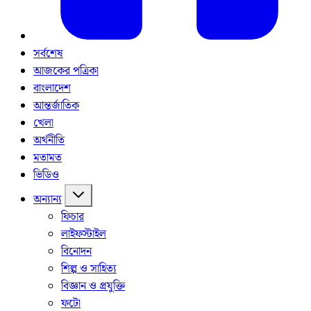
সর্বশেষ
আজকের পত্রিকা
বাংলাদেশ
আন্তর্জাতিক
খেলা
অর্থনীতি
মতামত
ভিডিও
অন্যান্য
ফিচার
লাইফস্টাইল
বিনোদন
শিল্প ও সাহিত্য
বিজ্ঞান ও প্রযুক্তি
ফটো