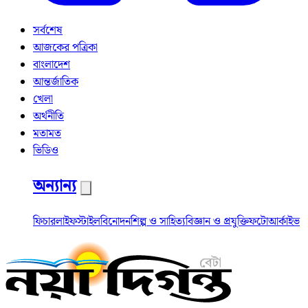
সর্বশেষ
আজকের পত্রিকা
বাংলাদেশ
আন্তর্জাতিক
খেলা
অর্থনীতি
মতামত
ভিডিও
অন্যান্য
ফিচার
লাইফস্টাইল
বিনোদন
শিল্প ও সাহিত্য
বিজ্ঞান ও প্রযুক্তি
ফটো
আর্কাইভ