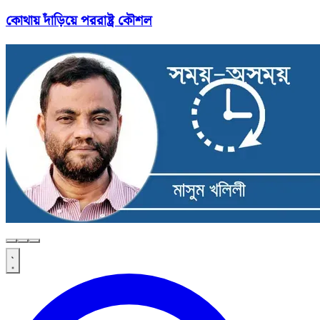
কোথায় দাঁড়িয়ে পররাষ্ট্র কৌশল