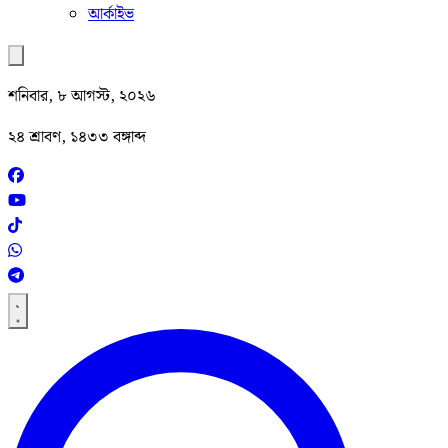
আর্কাইভ
শনিবার, ৮ আগস্ট, ২০২৬
২৪ শ্রাবণ, ১৪৩৩ বঙ্গাব্দ