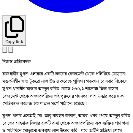
Copy link
নিজস্ব প্রতিবেদক
রাজধানীর মুগদা এলাকার একটি ভবনের বেজমেন্ট থেকে পলিথিনে মোড়ানো
মস্তকবিহীন সাত টুকরো লাশ উদ্ধার করেছে পুলিশ। গতকাল রোববার বিকেলে
সুগদা থানাধীন মান্ডার আব্দুল করিম রোডে ২৬০/১ শাহনাজ ভিলা বাসার
বেজমেন্ট থেকে অজ্ঞাতপরিচয় ওই পুরুষের পচনধরা লাশ উদ্ধার করে ঢাকা
মেডিক্যাল কলেজ হাসপাতাল মর্গে পাঠানো হয়েছে।
মুগদা থানার এসআই মো: আবু রায়হান জানান, আমরা খবর পেয়ে আব্দুল করিম
রোডের শাহনাজ ভিলার একটি বাসা থেকে অজ্ঞাতপরিচয় এক ব্যক্তির পচা গলা
ও পলিথিনে মোড়ানো অবস্থায় লাশ উদ্ধার করি। পরে আইনি প্রক্রিয়া শেষে