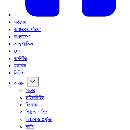
সর্বশেষ
আজকের পত্রিকা
বাংলাদেশ
আন্তর্জাতিক
খেলা
অর্থনীতি
মতামত
ভিডিও
অন্যান্য
ফিচার
লাইফস্টাইল
বিনোদন
শিল্প ও সাহিত্য
বিজ্ঞান ও প্রযুক্তি
ফটো