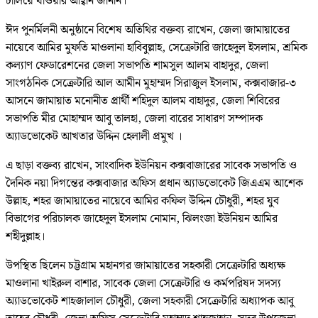
চালিয়ে যাওয়ার আহ্বান জানান।
ঈদ পুনর্মিলনী অনুষ্ঠানে বিশেষ অতিথির বক্তব্য রাখেন, জেলা জামায়াতের
নায়েবে আমির মুফতি মাওলানা হাবিবুল্লাহ, সেক্রেটারি জাহেদুল ইসলাম, শ্রমিক
কল্যাণ ফেডারেশনের জেলা সভাপতি শামসুল আলম বাহাদুর, জেলা
সাংগঠনিক সেক্রেটারি আল আমীন মুহাম্মদ সিরাজুল ইসলাম, কক্সবাজার-৩
আসনে জামায়াত মনোনীত প্রার্থী শহিদুল আলম বাহাদুর, জেলা শিবিরের
সভাপতি মীর মোহাম্মদ আবু তালহা, জেলা বারের সাধারণ সম্পাদক
অ্যাডভোকেট আখতার উদ্দিন হেলালী প্রমুখ ।
এ ছাড়া বক্তব্য রাখেন, সাংবাদিক ইউনিয়ন কক্সবাজারের সাবেক সভাপতি ও
দৈনিক নয়া দিগন্তের কক্সবাজার অফিস প্রধান অ্যাডভোকেট জিএএম আশেক
উল্লাহ, শহর জামায়াতের নায়েবে আমির কফিল উদ্দিন চৌধুরী, শহর যুব
বিভাগের পরিচালক জাহেদুল ইসলাম নোমান, ঝিলংজা ইউনিয়ন আমির
শহীদুল্লাহ।
উপস্থিত ছিলেন চট্টগ্রাম মহানগর জামায়াতের সহকারী সেক্রেটারি অধ্যক্ষ
মাওলানা খাইরুল বাশার, সাবেক জেলা সেক্রেটারি ও কর্মপরিষদ সদস্য
অ্যাডভোকেট শাহজালাল চৌধুরী, জেলা সহকারী সেক্রেটারি অধ্যাপক আবু