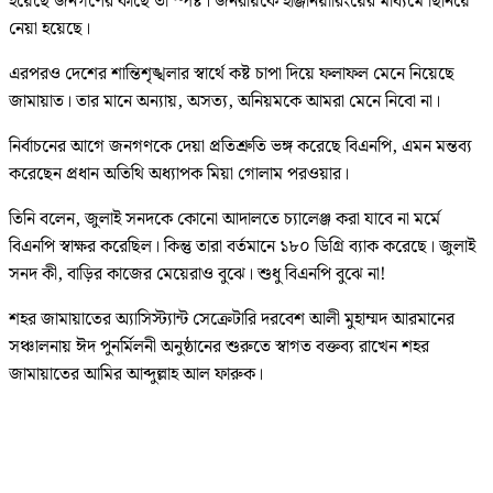
হয়েছে জনগণের কাছে তা স্পষ্ট। জনরায়কে ইঞ্জিনিয়ারিংয়ের মাধ্যমে ছিনিয়ে
নেয়া হয়েছে।
এরপরও দেশের শান্তিশৃঙ্খলার স্বার্থে কষ্ট চাপা দিয়ে ফলাফল মেনে নিয়েছে
জামায়াত। তার মানে অন্যায়, অসত্য, অনিয়মকে আমরা মেনে নিবো না।
নির্বাচনের আগে জনগণকে দেয়া প্রতিশ্রুতি ভঙ্গ করেছে বিএনপি, এমন মন্তব্য
করেছেন প্রধান অতিথি অধ্যাপক মিয়া গোলাম পরওয়ার।
তিনি বলেন, জুলাই সনদকে কোনো আদালতে চ্যালেঞ্জ করা যাবে না মর্মে
বিএনপি স্বাক্ষর করেছিল। কিন্তু তারা বর্তমানে ১৮০ ডিগ্রি ব্যাক করেছে। জুলাই
সনদ কী, বাড়ির কাজের মেয়েরাও বুঝে। শুধু বিএনপি বুঝে না!
শহর জামায়াতের অ্যাসিস্ট্যান্ট সেক্রেটারি দরবেশ আলী মুহাম্মদ আরমানের
সঞ্চালনায় ঈদ পুনর্মিলনী অনুষ্ঠানের শুরুতে স্বাগত বক্তব্য রাখেন শহর
জামায়াতের আমির আব্দুল্লাহ আল ফারুক।