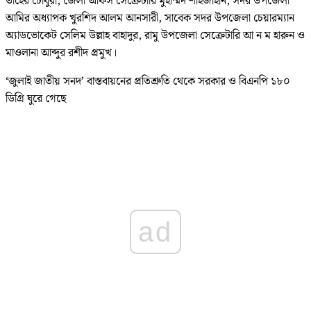
তাহের চৌধুরী, জেলা অফিস সেক্রেটারি মুহাম্মদ শাহজাহান, সদর উপজেলা
আমির অধ্যাপক খুরশিদ আলম আনসারী, সাবেক সদর উপজেলা চেয়ারম্যান
অ্যাডভোকেট সেলিম উল্লাহ বাহাদুর, রামু উপজেলা সেক্রেটারি আ ন ম হারুন ও
মাওলানা আব্দুর রশীদ প্রমুখ।
‘জুলাই জাতীয় সনদ’ বাস্তবায়নের প্রতিশ্রুতি থেকে সরকার ও বিএনপি ১৮০
ডিগ্রি ঘুরে গেছে
ad