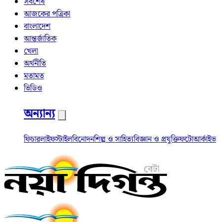
সর্বশেষ
আজকের পত্রিকা
বাংলাদেশ
আন্তর্জাতিক
খেলা
অর্থনীতি
মতামত
ভিডিও
অন্যান্য
ফিচার
লাইফস্টাইল
বিনোদন
শিল্প ও সাহিত্য
বিজ্ঞান ও প্রযুক্তি
ফটো
আর্কাইভ