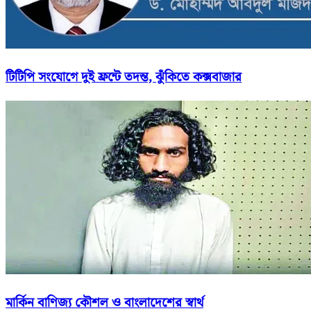
টিটিপি সংযোগে দুই ফ্রন্টে তদন্ত, ঝুঁকিতে কক্সবাজার
মার্কিন বাণিজ্য কৌশল ও বাংলাদেশের স্বার্থ