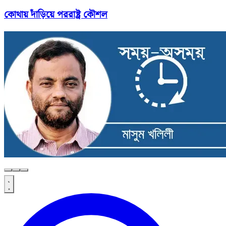
কোথায় দাঁড়িয়ে পররাষ্ট্র কৌশল