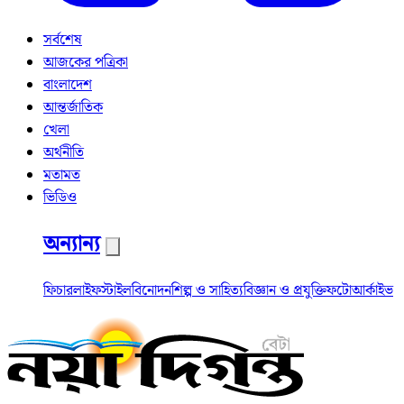
সর্বশেষ
আজকের পত্রিকা
বাংলাদেশ
আন্তর্জাতিক
খেলা
অর্থনীতি
মতামত
ভিডিও
অন্যান্য
ফিচার
লাইফস্টাইল
বিনোদন
শিল্প ও সাহিত্য
বিজ্ঞান ও প্রযুক্তি
ফটো
আর্কাইভ