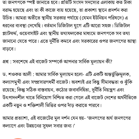
তা জনগণকে স্পষ্ট জানাতে হবে। প্রতিটি সংসদ সদস্যের এলাকায় কত টাকা
বরাদ্দ হয়েছে এবং তা কী কাজে ব্যয় হয়েছে, তা প্রকাশ্য স্থানে প্রদর্শন করা
উচিত। আমরা অতীতে স্থানীয় সরকার পর্যায়ে (যেমন ইউনিয়ন পরিষদে) এ
ধরনের ব্যবস্থা দেখেছি। বর্তমান ডিজিটাল যুগে এটি আরো সহজ। ডিজিটাল
প্ল্যাটফর্ম, ওয়েবসাইট এবং স্থানীয় তথ্যফলকের মাধ্যমে জনগণকে সব তথ্য
জানানো যেতে পারে। এতে দুর্নীতি কমবে এবং সরকারের ওপর জনগণের আস্থা
বাড়বে।
প্রশ্ন : সবশেষে এই বাজেট সম্পর্কে আপনার সার্বিক মূল্যায়ন কী?
ড. শওকত আলী : আমার সার্বিক মূল্যায়ন হলো- এটি একটি অন্তর্ভুক্তিমূলক,
কল্যাণমুখী এবং সম্প্রসারণধর্মী বাজেট। অবশ্যই এর কিছু সীমাবদ্ধতা ও ঝুঁকি
রয়েছে; কিন্তু সঠিক বাস্তবায়ন, কঠোর জবাবদিহিতা, দুর্নীতি নিয়ন্ত্রণ এবং
উৎপাদনশীল খাতে বিনিয়োগ নিশ্চিত করা গেলে এই বাজেট দেশের অর্থনীতিকে
একটি নতুন ও শক্তিশালী ভিত্তির ওপর দাঁড় করাতে পারবে।
আমার প্রত্যাশা, এই বাজেটের মূল দর্শন যেন হয়- ‘জনগণের অর্থ জনগণের
কল্যাণে এবং উন্নয়নের সুফল সবার জন্য।’