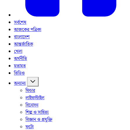
সর্বশেষ
আজকের পত্রিকা
বাংলাদেশ
আন্তর্জাতিক
খেলা
অর্থনীতি
মতামত
ভিডিও
অন্যান্য
ফিচার
লাইফস্টাইল
বিনোদন
শিল্প ও সাহিত্য
বিজ্ঞান ও প্রযুক্তি
ফটো