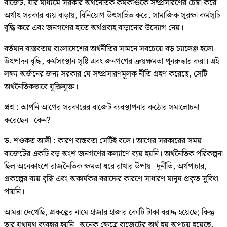
বাজেট, যার মাধ্যমে সরকার অর্থনৈতিক কর্মকাণ্ডকে সম্প্রসারণের চেষ্টা করে।
অর্থাৎ সরকার ব্যয় বাড়ায়, বিনিয়োগ উৎসাহিত করে, সামাজিক সুরক্ষা কর্মসূচি
বৃদ্ধি করে এবং জনগণের হাতে অর্থপ্রবাহ বাড়ানোর উদ্যোগ নেয়।
বর্তমান বাস্তবতায় বাংলাদেশের অর্থনীতির সামনে সবচেয়ে বড় চ্যালেঞ্জ হলো
উৎপাদন বৃদ্ধি, কর্মসংস্থান সৃষ্টি এবং জনগণের ক্রয়ক্ষমতা পুনরুদ্ধার করা। এই
লক্ষ্য অর্জনের জন্য সরকার যে সম্প্রসারণমূলক নীতি গ্রহণ করেছে, সেটি
অর্থনৈতিকভাবে যুক্তিযুক্ত।
প্রশ্ন : আপনি আগের সরকারের বাজেট ব্যবস্থাপনার কঠোর সমালোচনা
করেছেন। কেন?
ড. শওকত আলী : কারণ বাস্তবতা সেটিই বলে। আগের সরকারের সময়
বাজেটের একটি বড় অংশ জনগণের কল্যাণে ব্যয় হয়নি। অর্থনৈতিক পরিকল্পনা
ছিল অনেকাংশে রাজনৈতিক ক্ষমতা ধরে রাখার উপায়। দুর্নীতি, অর্থপাচার,
প্রকল্পের ব্যয় বৃদ্ধি এবং অকার্যকর বরাদ্দের কারণে সাধারণ মানুষ প্রকৃত সুবিধা
পায়নি।
আমরা দেখেছি, প্রকল্পের নামে হাজার হাজার কোটি টাকা বরাদ্দ হয়েছে; কিন্তু
তার যথাযথ ব্যবহার হয়নি। অনেক ক্ষেত্রে বাজেটের অর্থ হয় অপচয় হয়েছে,