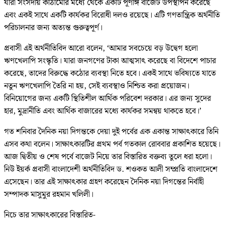
যারা সংসদীয় কাঠামোর মধ্যে থেকে একটি পূর্ণাঙ্গ বাজেট উপস্থাপন করেছে
এবং একই সাথে একটি কার্যকর বিরোধী দলও রয়েছে। এটি গণতান্ত্রিক অর্থনীতি
পরিচালনার জন্য অত্যন্ত গুরুত্বপূর্ণ।
প্রবাসী এই অর্থনীতিবিদ আরো বলেন, ‘আমার সবচেয়ে বড় উদ্বেগ হলো
ঋণখেলাপি সংস্কৃতি। যারা জনগণের টাকা আত্মসাৎ করেছে বা বিদেশে পাচার
করেছে, তাদের বিরুদ্ধে কঠোর ব্যবস্থা নিতে হবে। একই সাথে ভবিষ্যতে যাতে
নতুন ঋণখেলাপি তৈরি না হয়, সেই ব্যবস্থাও নিশ্চিত করা প্রয়োজন।
বিনিয়োগের জন্য একটি স্থিতিশীল আর্থিক পরিবেশ দরকার। এর জন্য সুদের
হার, মুদ্রানীতি এবং আর্থিক বাজারের মধ্যে কার্যকর সমন্বয় থাকতে হবে।’
গত শনিবার দৈনিক নয়া দিগন্তকে দেয়া দুই পর্বের এক একান্ত সাক্ষাৎকারে তিনি
এসব কথা বলেন। সাক্ষাৎকারটির প্রথম পর্ব গতকাল রোববার প্রকাশিত হয়েছে।
আজ দ্বিতীয় ও শেষ পর্বে বাজেট নিয়ে তার বিস্তারিত বক্তব্য তুলে ধরা হলো।
নিউ ইয়র্ক প্রবাসী বাংলাদেশী অর্থনীতিবিদ ড. শওকত আলী সম্প্রতি বাংলাদেশে
এসেছেন। তার এই সাক্ষাৎকার গ্রহণ করেছেন দৈনিক নয়া দিগন্তের নির্বাহী
সম্পাদক মাসুমুর রহমান খলিলী।
নিচে তার সাক্ষাৎকারের বিস্তারিত-