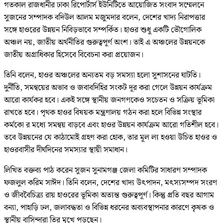
গতকাল রাজধানীর ঢাকা রিপোর্টার্স ইউনিটিতে আয়োজিত সংবাদ সম্মেলনে
সুজনের সম্পাদক বদিউল আলম মজুমদার বলেন, দেশের খাদ্য নিরাপত্তার
সঙ্গে হাওরের উন্নয়ন নিবিড়ভাবে সম্পর্কিত। হাওর শুধু একটি ভৌগোলিক
অঞ্চল নয়, জাতীয় অর্থনীতির গুরুত্বপূর্ণ অংশ। তাই এ অঞ্চলের উন্নয়নকে
জাতীয় অগ্রাধিকার হিসেবে বিবেচনা করা প্রয়োজন।
তিনি বলেন, হাওর অঞ্চলের অন্যতম বড় সমস্যা হলো সুশাসনের ঘাটতি।
দুর্নীতি, সমন্বয়ের অভাব ও জবাবদিহির সংকট দূর করা গেলে উন্নয়ন কার্যক্রম
আরো কার্যকর হবে। একই সঙ্গে স্থানীয় জনগণকেও সচেতন ও সক্রিয় ভূমিকা
রাখতে হবে। পৃথক হাওর বিষয়ক মন্ত্রণালয় গঠন করা হলে বিভিন্ন সংস্থার
কর্মকাে র মধ্যে সমন্বয় বাড়বে এবং হাওর উন্নয়ন কার্যক্রম আরো গতিশীল হবে।
তবে উন্নয়নের যে কাঠামোই গ্রহণ করা হোক, তার মূল ল্য হওয়া উচিত হাওর ও
হাওরবাসীর দীর্ঘদিনের সমস্যার স্থায়ী সমাধান।
লিখিত বক্তব্য পাঠ করেন সুজন সুনামগঞ্জ জেলা কমিটির সাধারণ সম্পাদক
ফজলুল করিম সাঈদ। তিনি বলেন, দেশের খাদ্য উৎপাদন, মৎস্যসম্পদ সংরণ
ও জীববৈচিত্র্য রায় হাওরের ভূমিকা অত্যন্ত গুরুত্বপূর্ণ। কিন্তু প্রতি বছর আগাম
বন্যা, পাহাড়ি ঢল, জলাবদ্ধতা ও বিভিন্ন ধরনের অব্যবস্থাপনার কারণে কৃষক ও
স্থানীয় বাসিন্দারা তির মুখে পড়ছেন।