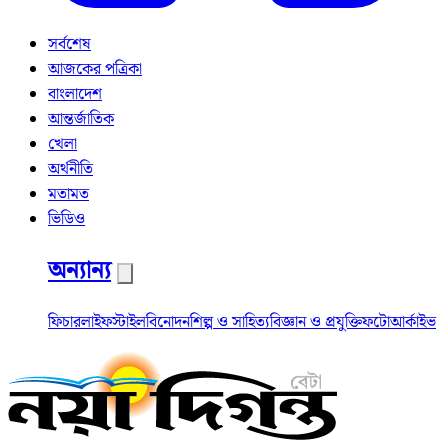
সর্বশেষ
আজকের পত্রিকা
বাংলাদেশ
আন্তর্জাতিক
খেলা
অর্থনীতি
মতামত
ভিডিও
অন্যান্য
ফিচার
লাইফস্টাইল
বিনোদন
শিল্প ও সাহিত্য
বিজ্ঞান ও প্রযুক্তি
ফটো
আর্কাইভ