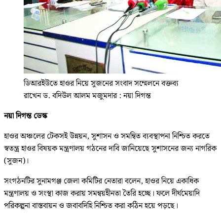
ডিআরইউতে হাওর নিয়ে সুজনের সংবাদ সম্মেলনে বক্তব্য
রাখেন ড. বদিউল আলম মজুমদার : নয়া দিগন্ত
নয়া দিগন্ত ডেস্ক
হাওর অঞ্চলের টেকসই উন্নয়ন, সুশাসন ও সমন্বিত ব্যবস্থাপনা নিশ্চিত করতে
স্বতন্ত্র হাওর বিষয়ক মন্ত্রণালয় গঠনের দাবি জানিয়েছে সুশাসনের জন্য নাগরিক
(সুজন)।
সংগঠনটির সুনামগঞ্জ জেলা কমিটির নেতারা বলেন, হাওর নিয়ে একাধিক
মন্ত্রণালয় ও সংস্থা কাজ করায় সমন্বয়হীনতা তৈরি হচ্ছে। ফলে দীর্ঘমেয়াদি
পরিকল্পনা বাস্তবায়ন ও জবাবদিহি নিশ্চিত করা কঠিন হয়ে পড়ছে।