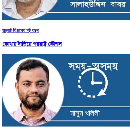
জুলাই বিপ্লবের দুই বছর
কোথায় দাঁড়িয়ে পররাষ্ট্র কৌশল