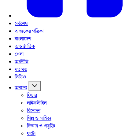
সর্বশেষ
আজকের পত্রিকা
বাংলাদেশ
আন্তর্জাতিক
খেলা
অর্থনীতি
মতামত
ভিডিও
অন্যান্য
ফিচার
লাইফস্টাইল
বিনোদন
শিল্প ও সাহিত্য
বিজ্ঞান ও প্রযুক্তি
ফটো