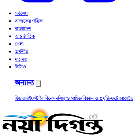
সর্বশেষ
আজকের পত্রিকা
বাংলাদেশ
আন্তর্জাতিক
খেলা
অর্থনীতি
মতামত
ভিডিও
অন্যান্য
ফিচার
লাইফস্টাইল
বিনোদন
শিল্প ও সাহিত্য
বিজ্ঞান ও প্রযুক্তি
ফটো
আর্কাইভ