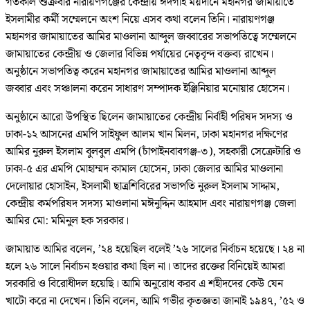
গতকাল শুক্রবার নারায়ণগঞ্জের কেন্দ্রীয় ঈদগাহ ময়দানে মহানগর জামায়াতে
ইসলামীর কর্মী সম্মেলনে অংশ নিয়ে এসব কথা বলেন তিনি। নারায়ণগঞ্জ
মহানগর জামায়াতের আমির মাওলানা আব্দুল জব্বারের সভাপতিত্বে সম্মেলনে
জামায়াতের কেন্দ্রীয় ও জেলার বিভিন্ন পর্যায়ের নেতৃবৃন্দ বক্তব্য রাখেন।
অনুষ্ঠানে সভাপতিত্ব করেন মহানগর জামায়াতের আমির মাওলানা আব্দুল
জব্বার এবং সঞ্চালনা করেন সাধারণ সম্পাদক ইঞ্জিনিয়ার মনোয়ার হোসেন।
অনুষ্ঠানে আরো উপস্থিত ছিলেন জামায়াতের কেন্দ্রীয় নির্বাহী পরিষদ সদস্য ও
ঢাকা-১২ আসনের এমপি সাইফুল আলম খান মিলন, ঢাকা মহানগর দক্ষিণের
আমির নুরুল ইসলাম বুলবুল এমপি (চাঁপাইনবাবগঞ্জ-৩), সহকারী সেক্রেটারি ও
ঢাকা-৫ এর এমপি মোহাম্মদ কামাল হোসেন, ঢাকা জেলার আমির মাওলানা
দেলোয়ার হোসাইন, ইসলামী ছাত্রশিবিরের সভাপতি নুরুল ইসলাম সাদ্দাম,
কেন্দ্রীয় কর্মপরিষদ সদস্য মাওলানা মঈনুদ্দিন আহমাদ এবং নারায়ণগঞ্জ জেলা
আমির মো: মমিনুল হক সরকার।
জামায়াত আমির বলেন, ’২৪ হয়েছিল বলেই ’২৬ সালের নির্বাচন হয়েছে। ২৪ না
হলে ২৬ সালে নির্বাচন হওয়ার কথা ছিল না। তাদের রক্তের বিনিয়েই আমরা
সরকারি ও বিরোধীদল হয়েছি। আমি অনুরোধ করব এ শহীদদের কেউ যেন
খাটো করে না দেখেন। তিনি বলেন, আমি গভীর কৃতজ্ঞতা জানাই ১৯৪৭, ’৫২ ও