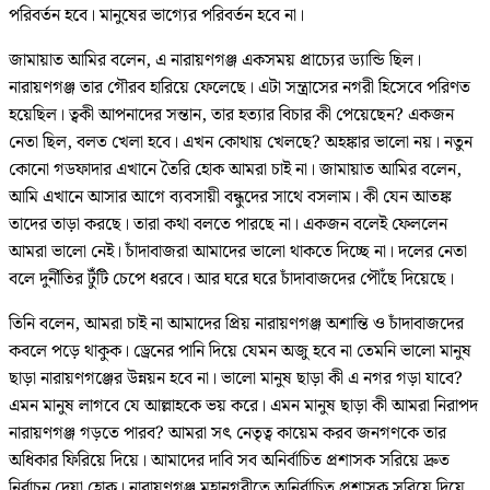
পরিবর্তন হবে। মানুষের ভাগ্যের পরিবর্তন হবে না।
জামায়াত আমির বলেন, এ নারায়ণগঞ্জ একসময় প্রাচ্যের ড্যান্ডি ছিল।
নারায়ণগঞ্জ তার গৌরব হারিয়ে ফেলেছে। এটা সন্ত্রাসের নগরী হিসেবে পরিণত
হয়েছিল। ত্বকী আপনাদের সন্তান, তার হত্যার বিচার কী পেয়েছেন? একজন
নেতা ছিল, বলত খেলা হবে। এখন কোথায় খেলছে? অহঙ্কার ভালো নয়। নতুন
কোনো গডফাদার এখানে তৈরি হোক আমরা চাই না। জামায়াত আমির বলেন,
আমি এখানে আসার আগে ব্যবসায়ী বন্ধুদের সাথে বসলাম। কী যেন আতঙ্ক
তাদের তাড়া করছে। তারা কথা বলতে পারছে না। একজন বলেই ফেললেন
আমরা ভালো নেই। চাঁদাবাজরা আমাদের ভালো থাকতে দিচ্ছে না। দলের নেতা
বলে দুর্নীতির টুঁটি চেপে ধরবে। আর ঘরে ঘরে চাঁদাবাজদের পৌঁছে দিয়েছে।
তিনি বলেন, আমরা চাই না আমাদের প্রিয় নারায়ণগঞ্জ অশান্তি ও চাঁদাবাজদের
কবলে পড়ে থাকুক। ড্রেনের পানি দিয়ে যেমন অজু হবে না তেমনি ভালো মানুষ
ছাড়া নারায়ণগঞ্জের উন্নয়ন হবে না। ভালো মানুষ ছাড়া কী এ নগর গড়া যাবে?
এমন মানুষ লাগবে যে আল্লাহকে ভয় করে। এমন মানুষ ছাড়া কী আমরা নিরাপদ
নারায়ণগঞ্জ গড়তে পারব? আমরা সৎ নেতৃত্ব কায়েম করব জনগণকে তার
অধিকার ফিরিয়ে দিয়ে। আমাদের দাবি সব অনির্বাচিত প্রশাসক সরিয়ে দ্রুত
নির্বাচন দেয়া হোক। নারায়ণগঞ্জ মহানগরীতে অনির্বাচিত প্রশাসক সরিয়ে দিয়ে