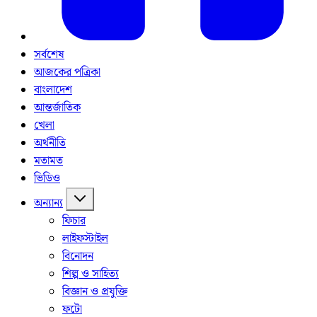
সর্বশেষ
আজকের পত্রিকা
বাংলাদেশ
আন্তর্জাতিক
খেলা
অর্থনীতি
মতামত
ভিডিও
অন্যান্য
ফিচার
লাইফস্টাইল
বিনোদন
শিল্প ও সাহিত্য
বিজ্ঞান ও প্রযুক্তি
ফটো