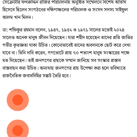
সেক্রেটারি ফখরুদ্দিন রাজির পরিচালনায় অনুষ্ঠিত সম্মেলনে বিশেষ অতিথি
হিসেবে ছিলেন সংগঠনের দক্ষিণাঞ্চলের পরিচালক ও সংসদ সদস্য সাইফুল
আলম খান মিলন।
ডা: শফিকুর রহমান বলেন, ১৯৪৭, ১৯৫২ ও ১৯৭১ সালের মতোই ২০২৪
সালেও অনেক মানুষ জীবন দিয়েছেন। যারা শহীদ হয়েছেন তাদের প্রতি জাতির
গভীর কৃতজ্ঞতা থাকা উচিত। কোনোভাবেই তাদের অবদানকে ছোট করে দেখা
যাবে না। তিনি দাবি করেন, গণভোটে প্রায় ৭০ শতাংশ মানুষ সংস্কারের পক্ষে
মত দিয়েছেন। তাই জনগণের রায়কে সম্মান জানিয়ে সব সংস্কার প্রস্তাব
বাস্তবায়ন করা উচিত। অন্যথায় জনগণের রায় উপেক্ষা করা হলে ভবিষ্যতে
রাজনৈতিক জবাবদিহির সঙ্কট তৈরি হবে।