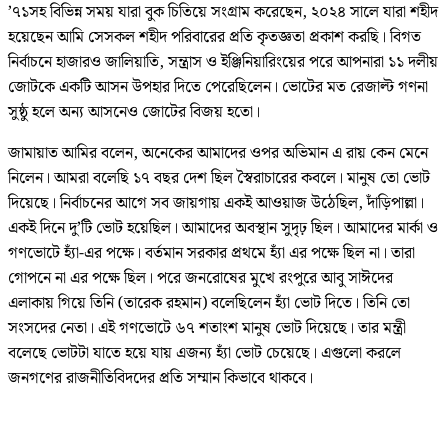
’৭১সহ বিভিন্ন সময় যারা বুক চিতিয়ে সংগ্রাম করেছেন, ২০২৪ সালে যারা শহীদ
হয়েছেন আমি সেসকল শহীদ পরিবারের প্রতি কৃতজ্ঞতা প্রকাশ করছি। বিগত
নির্বাচনে হাজারও জালিয়াতি, সন্ত্রাস ও ইঞ্জিনিয়ারিংয়ের পরে আপনারা ১১ দলীয়
জোটকে একটি আসন উপহার দিতে পেরেছিলেন। ভোটের মত রেজাল্ট গণনা
সুষ্ঠু হলে অন্য আসনেও জোটের বিজয় হতো।
জামায়াত আমির বলেন, অনেকের আমাদের ওপর অভিমান এ রায় কেন মেনে
নিলেন। আমরা বলেছি ১৭ বছর দেশ ছিল স্বৈরাচারের কবলে। মানুষ তো ভোট
দিয়েছে। নির্বাচনের আগে সব জায়গায় একই আওয়াজ উঠেছিল, দাঁড়িপাল্লা।
একই দিনে দু’টি ভোট হয়েছিল। আমাদের অবস্থান সুদৃঢ় ছিল। আমাদের মার্কা ও
গণভোটে হ্যাঁ-এর পক্ষে। বর্তমান সরকার প্রথমে হ্যাঁ এর পক্ষে ছিল না। তারা
গোপনে না এর পক্ষে ছিল। পরে জনরোষের মুখে রংপুরে আবু সাঈদের
এলাকায় গিয়ে তিনি (তারেক রহমান) বলেছিলেন হ্যাঁ ভোট দিতে। তিনি তো
সংসদের নেতা। এই গণভোটে ৬৭ শতাংশ মানুষ ভোট দিয়েছে। তার মন্ত্রী
বলেছে ভোটটা যাতে হয়ে যায় এজন্য হ্যাঁ ভোট চেয়েছে। এগুলো করলে
জনগণের রাজনীতিবিদদের প্রতি সম্মান কিভাবে থাকবে।