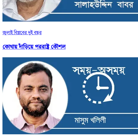
জুলাই বিপ্লবের দুই বছর
কোথায় দাঁড়িয়ে পররাষ্ট্র কৌশল