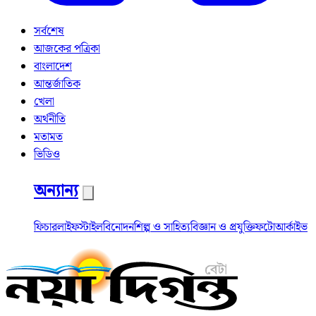
সর্বশেষ
আজকের পত্রিকা
বাংলাদেশ
আন্তর্জাতিক
খেলা
অর্থনীতি
মতামত
ভিডিও
অন্যান্য
ফিচার
লাইফস্টাইল
বিনোদন
শিল্প ও সাহিত্য
বিজ্ঞান ও প্রযুক্তি
ফটো
আর্কাইভ