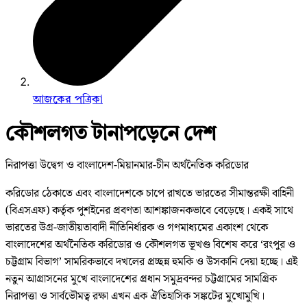
আজকের পত্রিকা
কৌশলগত টানাপড়েনে দেশ
নিরাপত্তা উদ্বেগ ও বাংলাদেশ-মিয়ানমার-চীন অর্থনৈতিক করিডোর
করিডোর ঠেকাতে এবং বাংলাদেশকে চাপে রাখতে ভারতের সীমান্তরক্ষী বাহিনী
(বিএসএফ) কর্তৃক পুশইনের প্রবণতা আশঙ্কাজনকভাবে বেড়েছে। একই সাথে
ভারতের উগ্র-জাতীয়তাবাদী নীতিনির্ধারক ও গণমাধ্যমের একাংশ থেকে
বাংলাদেশের অর্থনৈতিক করিডোর ও কৌশলগত ভূখণ্ড বিশেষ করে ‘রংপুর ও
চট্টগ্রাম বিভাগ’ সামরিকভাবে দখলের প্রচ্ছন্ন হুমকি ও উসকানি দেয়া হচ্ছে। এই
নতুন আগ্রাসনের মুখে বাংলাদেশের প্রধান সমুদ্রবন্দর চট্টগ্রামের সামগ্রিক
নিরাপত্তা ও সার্বভৌমত্ব রক্ষা এখন এক ঐতিহাসিক সঙ্কটের মুখোমুখি।