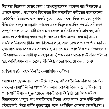
নিরাপত্তা বিশ্লেষক মেজর (অব:) আশরাফুজ্জামান গতকাল নয়া দিগন্তকে এ
প্রসঙ্গে বলেন : ‘বাংলাদেশ-মিয়ানমার-চীন অর্থনৈতিক করিডোর বাংলাদেশের
অর্থনৈতিক উন্নয়নের জন্য একটি সুযোগ হতে পারত। কিন্তু ভারতের পুশইন
নীতি এবং রংপুর ও চট্টগ্রাম দখলের উসকানিমূলক হুমকির পর এই সমীকরণ
সম্পূর্ণ বদলে গেছে। এটি এখন আর কেবল অর্থনৈতিক করিডোর নয়, এটি
আমাদের সার্বভৌমত্ব রক্ষার লড়াই। ভারতের তীব্র আপত্তি এবং চট্টগ্রামের
সামগ্রিক নিরাপত্তা ঝুঁকির কথা বিবেচনা করে, বাংলাদেশকে তার জাতীয় স্বার্থ ও
ভূখণ্ডগত অখণ্ডতাকে সবার ওপরে স্থান দিতে হবে। আঞ্চলিক পরাশক্তিগুলোর
এই ছায়াচ্ছন্ন ও আগ্রাসী যুদ্ধে রংপুর বা চট্টগ্রাম যেন কোনোভাবেই বলির পাঁঠা না
হয়, সেটাই এখন বাংলাদেশের নীতিনির্ধারকদের সবচেয়ে বড় চ্যালেঞ্জ।’
রোহিঙ্গা সঙ্কট এবং মার্কিন ইন্দো-প্যাসিফিক কৌশল
গোয়েন্দা সংস্থাগুলোর তথ্যে উঠে এসেছে, এই অর্থনৈতিক করিডোরকে ঘিরে
ভারতের আগ্রাসী নীতির পাশাপাশি বর্তমান ভূরাজনীতিতে আরো দু’টি অত্যন্ত
প্রভাবশালী উপাদান যুক্ত হয়েছে। একটি হলো দীর্ঘস্থায়ী রোহিঙ্গা সঙ্কট ও
মিয়ানমারের গৃহযুদ্ধ এবং অন্যটি হলো চীনের ‘বেল্ট অ্যান্ড রোড ইনিশিয়েটিভ’
(বিআরআই) নিয়ে মার্কিন যুক্তরাষ্ট্রের ‘ইন্দো-প্যাসিফিক কৌশল’ (আইপিএস)।