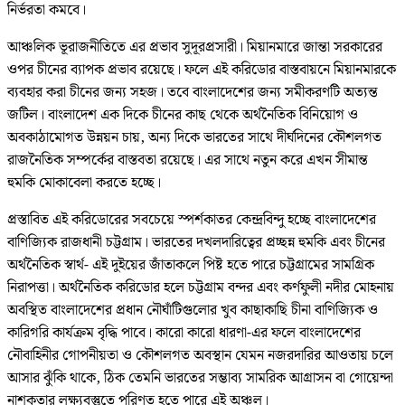
নির্ভরতা কমবে।
আঞ্চলিক ভূরাজনীতিতে এর প্রভাব সুদূরপ্রসারী। মিয়ানমারে জান্তা সরকারের
ওপর চীনের ব্যাপক প্রভাব রয়েছে। ফলে এই করিডোর বাস্তবায়নে মিয়ানমারকে
ব্যবহার করা চীনের জন্য সহজ। তবে বাংলাদেশের জন্য সমীকরণটি অত্যন্ত
জটিল। বাংলাদেশ এক দিকে চীনের কাছ থেকে অর্থনৈতিক বিনিয়োগ ও
অবকাঠামোগত উন্নয়ন চায়, অন্য দিকে ভারতের সাথে দীর্ঘদিনের কৌশলগত
রাজনৈতিক সম্পর্কের বাস্তবতা রয়েছে। এর সাথে নতুন করে এখন সীমান্ত
হুমকি মোকাবেলা করতে হচ্ছে।
প্রস্তাবিত এই করিডোরের সবচেয়ে স্পর্শকাতর কেন্দ্রবিন্দু হচ্ছে বাংলাদেশের
বাণিজ্যিক রাজধানী চট্টগ্রাম। ভারতের দখলদারিত্বের প্রচ্ছন্ন হুমকি এবং চীনের
অর্থনৈতিক স্বার্থ- এই দুইয়ের জাঁতাকলে পিষ্ট হতে পারে চট্টগ্রামের সামগ্রিক
নিরাপত্তা। অর্থনৈতিক করিডোর হলে চট্টগ্রাম বন্দর এবং কর্ণফুলী নদীর মোহনায়
অবস্থিত বাংলাদেশের প্রধান নৌঘাঁটিগুলোর খুব কাছাকাছি চীনা বাণিজ্যিক ও
কারিগরি কার্যক্রম বৃদ্ধি পাবে। কারো কারো ধারণা-এর ফলে বাংলাদেশের
নৌবাহিনীর গোপনীয়তা ও কৌশলগত অবস্থান যেমন নজরদারির আওতায় চলে
আসার ঝুঁকি থাকে, ঠিক তেমনি ভারতের সম্ভাব্য সামরিক আগ্রাসন বা গোয়েন্দা
নাশকতার লক্ষ্যবস্তুতে পরিণত হতে পারে এই অঞ্চল।