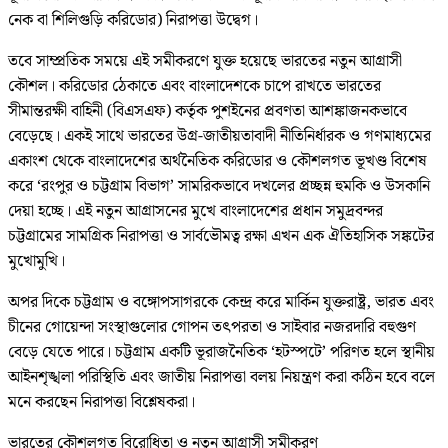
নেক বা শিলিগুড়ি করিডোর) নিরাপত্তা উদ্বেগ।
তবে সাম্প্রতিক সময়ে এই সমীকরণে যুক্ত হয়েছে ভারতের নতুন আগ্রাসী
কৌশল। করিডোর ঠেকাতে এবং বাংলাদেশকে চাপে রাখতে ভারতের
সীমান্তরক্ষী বাহিনী (বিএসএফ) কর্তৃক পুশইনের প্রবণতা আশঙ্কাজনকভাবে
বেড়েছে। একই সাথে ভারতের উগ্র-জাতীয়তাবাদী নীতিনির্ধারক ও গণমাধ্যমের
একাংশ থেকে বাংলাদেশের অর্থনৈতিক করিডোর ও কৌশলগত ভূখণ্ড বিশেষ
করে ‘রংপুর ও চট্টগ্রাম বিভাগ’ সামরিকভাবে দখলের প্রচ্ছন্ন হুমকি ও উসকানি
দেয়া হচ্ছে। এই নতুন আগ্রাসনের মুখে বাংলাদেশের প্রধান সমুদ্রবন্দর
চট্টগ্রামের সামগ্রিক নিরাপত্তা ও সার্বভৌমত্ব রক্ষা এখন এক ঐতিহাসিক সঙ্কটের
মুখোমুখি।
অপর দিকে চট্টগ্রাম ও বঙ্গোপসাগরকে কেন্দ্র করে মার্কিন যুক্তরাষ্ট্র, ভারত এবং
চীনের গোয়েন্দা সংস্থাগুলোর গোপন তৎপরতা ও সাইবার নজরদারি বহুগুণ
বেড়ে যেতে পারে। চট্টগ্রাম একটি ভূরাজনৈতিক ‘হটস্পটে’ পরিণত হলে স্থানীয়
আইনশৃঙ্খলা পরিস্থিতি এবং জাতীয় নিরাপত্তা বলয় নিয়ন্ত্রণ করা কঠিন হবে বলে
মনে করছেন নিরাপত্তা বিশ্লেষকরা।
ভারতের কৌশলগত বিরোধিতা ও নতুন আগ্রাসী সমীকরণ