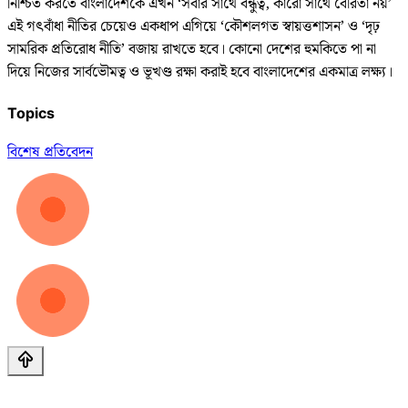
নিশ্চিত করতে বাংলাদেশকে এখন ‘সবার সাথে বন্ধুত্ব, কারো সাথে বৈরিতা নয়’
এই গৎবাঁধা নীতির চেয়েও একধাপ এগিয়ে ‘কৌশলগত স্বায়ত্তশাসন’ ও ‘দৃঢ়
সামরিক প্রতিরোধ নীতি’ বজায় রাখতে হবে। কোনো দেশের হুমকিতে পা না
দিয়ে নিজের সার্বভৌমত্ব ও ভূখণ্ড রক্ষা করাই হবে বাংলাদেশের একমাত্র লক্ষ্য।
Topics
বিশেষ প্রতিবেদন