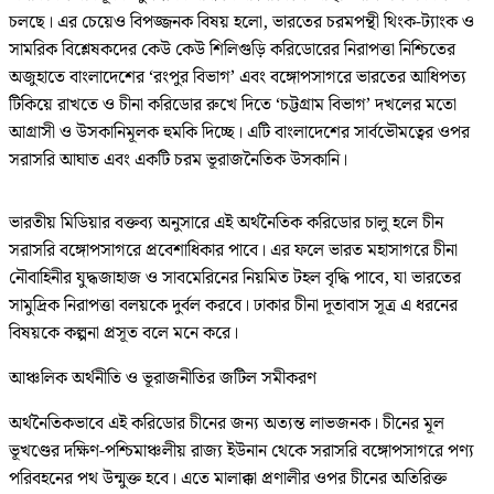
চলছে। এর চেয়েও বিপজ্জনক বিষয় হলো, ভারতের চরমপন্থী থিংক-ট্যাংক ও
সামরিক বিশ্লেষকদের কেউ কেউ শিলিগুড়ি করিডোরের নিরাপত্তা নিশ্চিতের
অজুহাতে বাংলাদেশের ‘রংপুর বিভাগ’ এবং বঙ্গোপসাগরে ভারতের আধিপত্য
টিকিয়ে রাখতে ও চীনা করিডোর রুখে দিতে ‘চট্টগ্রাম বিভাগ’ দখলের মতো
আগ্রাসী ও উসকানিমূলক হুমকি দিচ্ছে। এটি বাংলাদেশের সার্বভৌমত্বের ওপর
সরাসরি আঘাত এবং একটি চরম ভূরাজনৈতিক উসকানি।
ভারতীয় মিডিয়ার বক্তব্য অনুসারে এই অর্থনৈতিক করিডোর চালু হলে চীন
সরাসরি বঙ্গোপসাগরে প্রবেশাধিকার পাবে। এর ফলে ভারত মহাসাগরে চীনা
নৌবাহিনীর যুদ্ধজাহাজ ও সাবমেরিনের নিয়মিত টহল বৃদ্ধি পাবে, যা ভারতের
সামুদ্রিক নিরাপত্তা বলয়কে দুর্বল করবে। ঢাকার চীনা দূতাবাস সূত্র এ ধরনের
বিষয়কে কল্পনা প্রসূত বলে মনে করে।
আঞ্চলিক অর্থনীতি ও ভূরাজনীতির জটিল সমীকরণ
অর্থনৈতিকভাবে এই করিডোর চীনের জন্য অত্যন্ত লাভজনক। চীনের মূল
ভূখণ্ডের দক্ষিণ-পশ্চিমাঞ্চলীয় রাজ্য ইউনান থেকে সরাসরি বঙ্গোপসাগরে পণ্য
পরিবহনের পথ উন্মুক্ত হবে। এতে মালাক্কা প্রণালীর ওপর চীনের অতিরিক্ত