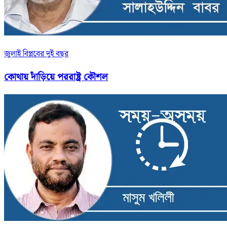
জুলাই বিপ্লবের দুই বছর
কোথায় দাঁড়িয়ে পররাষ্ট্র কৌশল