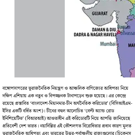
বঙ্গোপসাগরের ভূরাজনৈতিক নিয়ন্ত্রণ ও আঞ্চলিক বাণিজ্যের আধিপত্য নিয়ে
দক্ষিণ এশিয়ায় এক নতুন ও বিপজ্জনক টানাপড়েন শুরু হয়েছে। এর কেন্দ্রে
রয়েছে প্রস্তাবিত ‘বাংলাদেশ-মিয়ানমার-চীন অর্থনৈতিক করিডোর’ (বিসিআইএম-
ইসির একটি বর্ধিত অংশ)। চীনের বহুল আলোচিত ‘বেল্ট অ্যান্ড রোড
ইনিশিয়েটিভ’ (বিআরআই) আওতাধীন এই করিডোরটি নিয়ে আপত্তি জানিয়েছে
প্রতিবেশী দেশ ভারত। নয়াদিল্লির এই কৌশলগত বিরোধিতার প্রধান কারণ মূলত
ভূরাজনৈতিক আধিপত্য এবং ভারতের উত্তর-পূর্বাঞ্চলীয় রাজ্যগুলোর (চিকেনস