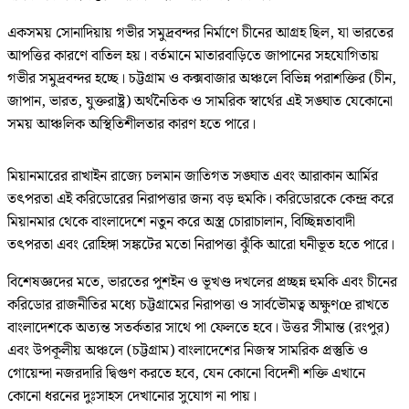
একসময় সোনাদিয়ায় গভীর সমুদ্রবন্দর নির্মাণে চীনের আগ্রহ ছিল, যা ভারতের
আপত্তির কারণে বাতিল হয়। বর্তমানে মাতারবাড়িতে জাপানের সহযোগিতায়
গভীর সমুদ্রবন্দর হচ্ছে। চট্টগ্রাম ও কক্সবাজার অঞ্চলে বিভিন্ন পরাশক্তির (চীন,
জাপান, ভারত, যুক্তরাষ্ট্র) অর্থনৈতিক ও সামরিক স্বার্থের এই সঙ্ঘাত যেকোনো
সময় আঞ্চলিক অস্থিতিশীলতার কারণ হতে পারে।
মিয়ানমারের রাখাইন রাজ্যে চলমান জাতিগত সঙ্ঘাত এবং আরাকান আর্মির
তৎপরতা এই করিডোরের নিরাপত্তার জন্য বড় হুমকি। করিডোরকে কেন্দ্র করে
মিয়ানমার থেকে বাংলাদেশে নতুন করে অস্ত্র চোরাচালান, বিচ্ছিন্নতাবাদী
তৎপরতা এবং রোহিঙ্গা সঙ্কটের মতো নিরাপত্তা ঝুঁকি আরো ঘনীভূত হতে পারে।
বিশেষজ্ঞদের মতে, ভারতের পুশইন ও ভূখণ্ড দখলের প্রচ্ছন্ন হুমকি এবং চীনের
করিডোর রাজনীতির মধ্যে চট্টগ্রামের নিরাপত্তা ও সার্বভৌমত্ব অক্ষুণœ রাখতে
বাংলাদেশকে অত্যন্ত সতর্কতার সাথে পা ফেলতে হবে। উত্তর সীমান্ত (রংপুর)
এবং উপকূলীয় অঞ্চলে (চট্টগ্রাম) বাংলাদেশের নিজস্ব সামরিক প্রস্তুতি ও
গোয়েন্দা নজরদারি দ্বিগুণ করতে হবে, যেন কোনো বিদেশী শক্তি এখানে
কোনো ধরনের দুঃসাহস দেখানোর সুযোগ না পায়।