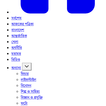
সর্বশেষ
আজকের পত্রিকা
বাংলাদেশ
আন্তর্জাতিক
খেলা
অর্থনীতি
মতামত
ভিডিও
অন্যান্য
ফিচার
লাইফস্টাইল
বিনোদন
শিল্প ও সাহিত্য
বিজ্ঞান ও প্রযুক্তি
ফটো