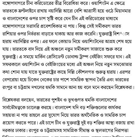
বঙ্গোপসাগরে চীনা করিডোরের তীব্র বিরোধিতা করে। ওয়াশিংটন এ ক্ষেত্রে
ভারতকে ফ্রন্টলাইনে রাখায় নয়াদিল্লি আরো বেশি আগ্রাসী হয়ে ওঠে মিয়ানমার
ও বাংলাদেশের ওপর চাপ সৃষ্টি করে যেন চীন এই করিডোরের মাধ্যমে
বঙ্গোপসাগরে সরাসরি প্রবেশাধিকার না পায়। কিন্তু সেই সমীকরণ ভারত
রাশিয়ার ওপর নির্ভরতা বাড়াতে থাকায় আর কাজ করেনি। যুক্তরাষ্ট্র বিশ^াস
হারায় নয়াদিল্লির ওপর। এর ফলে কোয়াড নিয়ে ওয়াশিংটনের আগ্রহ শেষ হয়ে
যায়। ভারতকে বাদ দিয়ে এই অঞ্চলে নতুন সমীকরণ সাজাতে শুরু করে
যুক্তরাষ্ট্র। এ সময়ে মার্কিন প্রেসিডেন্ট ডোনাল্ড ট্রাম্প বেইজিং সফরে যান। এই
সফরকালে ওয়াশিংটন ও বেইজিংয়ের মধ্যে এই অঞ্চল নিয়ে নতুন সমঝোতার
কথা শোনা যায় যাতে যুক্তরাষ্ট্রের কাছে দিল্লি কৌশলগত গুরুত্ব হারায়। এরপর
বেপরোয়া হয়ে চিকেন নেকের চার পাশে সামরিক স্থাপনা তৈরি এবং ভারতের
রংপুর বা চট্টগ্রাম দখলের হুমকি সামনে আনা হয় বলে মনে করছেন বিশ্লেষকরা।
বিশ্লেষকরা বলছেন, ভারতের পুশইন ও ভূখণ্ডগত হুমকি বাংলাদেশের
সার্বভৌমত্বকে চ্যালেঞ্জ করছে। বাংলাদেশ যদি বড় শক্তিগুলোর কার্যকর
সহায়তা না পায় তাহলে এর সুযোগ নিয়ে ভারত অর্থনৈতিক ও সামরিক চাপ
প্রয়োগ করতে পারে। এই চাপে চীন ও যুক্তরাষ্ট্র দুই বড় শক্তির আস্থা বজায় রাখা
দরকার ঢাকার। রংপুর ও চট্টগ্রামসহ সামগ্রিক সীমান্ত ও স্থলভাগের নিরাপত্তা