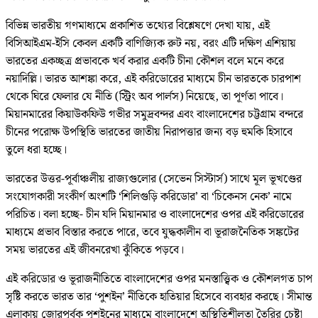
বিভিন্ন ভারতীয় গণমাধ্যমে প্রকাশিত তথ্যের বিশ্লেষণে দেখা যায়, এই
বিসিআইএম-ইসি কেবল একটি বাণিজ্যিক রুট নয়, বরং এটি দক্ষিণ এশিয়ায়
ভারতের একচ্ছত্র প্রভাবকে খর্ব করার একটি চীনা কৌশল বলে মনে করে
নয়াদিল্লি। ভারত আশঙ্কা করে, এই করিডোরের মাধ্যমে চীন ভারতকে চারপাশ
থেকে ঘিরে ফেলার যে নীতি (স্ট্রিং অব পার্লস) নিয়েছে, তা পূর্ণতা পাবে।
মিয়ানমারের কিয়াউকফিউ গভীর সমুদ্রবন্দর এবং বাংলাদেশের চট্টগ্রাম বন্দরে
চীনের পরোক্ষ উপস্থিতি ভারতের জাতীয় নিরাপত্তার জন্য বড় হুমকি হিসাবে
তুলে ধরা হচ্ছে।
ভারতের উত্তর-পূর্বাঞ্চলীয় রাজ্যগুলোর (সেভেন সিস্টার্স) সাথে মূল ভূখণ্ডের
সংযোগকারী সংকীর্ণ অংশটি ‘শিলিগুড়ি করিডোর’ বা ‘চিকেনস নেক’ নামে
পরিচিত। বলা হচ্ছে- চীন যদি মিয়ানমার ও বাংলাদেশের ওপর এই করিডোরের
মাধ্যমে প্রভাব বিস্তার করতে পারে, তবে যুদ্ধকালীন বা ভূরাজনৈতিক সঙ্কটের
সময় ভারতের এই জীবনরেখা ঝুঁকিতে পড়বে।
এই করিডোর ও ভূরাজনীতিতে বাংলাদেশের ওপর মনস্তাত্ত্বিক ও কৌশলগত চাপ
সৃষ্টি করতে ভারত তার ‘পুশইন’ নীতিকে হাতিয়ার হিসেবে ব্যবহার করছে। সীমান্ত
এলাকায় জোরপূর্বক পুশইনের মাধ্যমে বাংলাদেশে অস্থিতিশীলতা তৈরির চেষ্টা