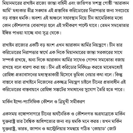
মিয়ানমারের রাখাইন রাজ্যে জান্তা বাহিনী এবং জাতিগত সশস্ত্র গোষ্ঠী ‘আরাকান
আর্মি’ মধ্যকার তীব্র সঙ্ঘাত এই প্রস্তাবিত করিডোরের নিরাপত্তার জন্য সবচেয়ে
বড় বাস্তব হুমকি। অবশ্য এই অঞ্চলে সহাবস্থান নিয়ে চীন আমেরিকার মধ্যে
কোন কৌশলগত বোঝাপড়া হলে এই সমীকরণ পাল্টে যাবে। তেমন সমঝোতার
ইঙ্গিত পাওয়া যাচ্ছে নানা সূত্র থেকে।
রাখাইন রাজ্যের একটি বড় অংশ এখন আরাকান আর্মির নিয়ন্ত্রণে। চীন তার
করিডোরের নিরাপত্তার স্বার্থে এক দিকে মিয়ানমারের জান্তা সরকারের সাথে
সম্পর্ক রাখছে, অন্য দিকে আরাকান আর্মির সাথেও গোপন সমঝোতা বজায়
রাখছে বলে ধারণা করা হয়। চীন এই করিডোর নির্বিঘœ করতে মাঝেমধ্যেই
রোহিঙ্গা প্রত্যাবাসনের মধ্যস্থতাকারী হিসেবে ভূমিকা নেয়ার কথা বলে। কিন্তু
বাস্তবে তারা রাখাইনে নিজেদের একচ্ছত্র নিয়ন্ত্রণ চাইলে চীনের প্রভাবাধীন এই
করিডোরের বাস্তবায়নে রোহিঙ্গা সঙ্কটের সমাধানের সুযোগ তৈরি হতে পারে।
মার্কিন ইন্দো-প্যাসিফিক কৌশল ও ত্রিমুখী সমীকরণ
একসময় বঙ্গোপসাগরে চীনের অর্থনৈতিক ও কৌশলগত অগ্রযাত্রাকে মার্কিন
যুক্তরাষ্ট্র তার বৈশ্বিক আধিপত্যের জন্য বড় হুমকি মনে করত। তখন মার্কিন
যুক্তরাষ্ট্র, ভারত, জাপান ও অস্ট্রেলিয়ার সমন্বয়ে গঠিত ‘কোয়াড’ জোট