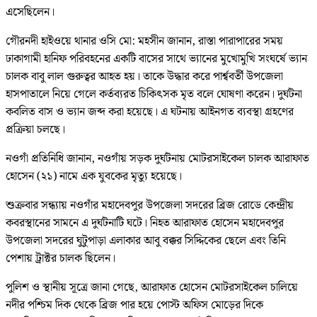
এসেছিলেন।
গৌরনদী হাইওয়ে থানার ওসি মো: মহসীন জানান, রাস্তা পারাপারের সময়
ঢাকাগামী হানিফ পরিবহনের একটি বাসের সাথে ভ্যানের মুখোমুখি সংঘর্ষে ভ্যান
চালক বাবু লাল গুরুত্বর আহত হয়। তাকে উদ্ধার করে পার্শ্ববর্তী উপজেলা
হাসপাতালে নিয়ে গেলে কর্তব্যরত চিকিৎসক মৃত বলে ঘোষণা করেন। দুর্ঘটনা
কবলিত বাস ও ভ্যান জব্দ করা হয়েছে। এ ঘটনায় আইনগত ব্যবস্থা গ্রহণের
প্রক্রিয়া চলছে।
নওগাঁ প্রতিনিধি জানান, নওগাঁয় সড়ক দুর্ঘটনায় মোটরসাইকেল চালক আরাফাত
হোসেন (২১) নামে এক যুবকের মৃত্যু হয়েছে।
শুক্রবার সন্ধ্যায় নওগাঁর মহাদেবপুর উপজেলা সদরের ব্রিজ রোডে কেন্দ্রীয়
কবরস্থানের সামনে এ দুর্ঘটনাটি ঘটে। নিহত আরাফাত হোসেন মহাদেবপুর
উপজেলা সদরের ঘুটুপাড়া এলাকার আবু বক্কর সিদ্দিকের ছেলে এবং তিনি
পেশায় ট্রাক্টর চালক ছিলেন।
পুলিশ ও স্থানীয় সূত্রে জানা গেছে, আরাফাত হোসেন মোটরসাইকেল চালিয়ে
নদীর পশ্চিম দিক থেকে ব্রিজ পার হয়ে পোস্ট অফিস মোড়ের দিকে