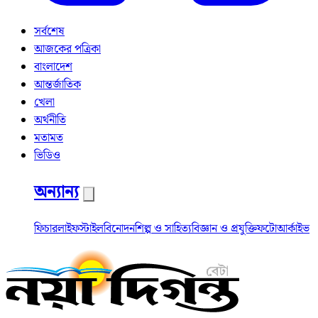
সর্বশেষ
আজকের পত্রিকা
বাংলাদেশ
আন্তর্জাতিক
খেলা
অর্থনীতি
মতামত
ভিডিও
অন্যান্য
ফিচার
লাইফস্টাইল
বিনোদন
শিল্প ও সাহিত্য
বিজ্ঞান ও প্রযুক্তি
ফটো
আর্কাইভ