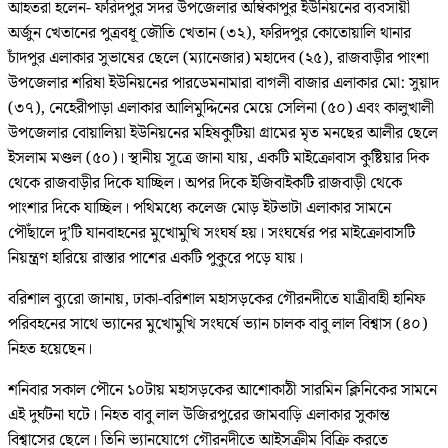
আহতরা হলেন- ফরিদপুর সদর উপজেলার অম্বিকাপুর ইউনিয়নের ব্যবসায়ী
অর্জুন খেতানের পুত্রবধূ জৌতি খেতান (৩২), ফরিদপুর কোতোয়ালি থানার
চাঁদপুর এলাকার সুভাষের ছেলে (ম্যানেজার) মহাদেব (২৫), রাজবাড়ীর পাংশা
উপজেলার শরিষা ইউনিয়নের পারডেমনামারা বাগলী বাজার এলাকার মো: সুয়াদ
(৩৭), নেহেরীপাড়া এলাকার আলিমুদ্দিনের মেয়ে সেলিনা (৫০) এবং কালুখালী
উপজেলার বোয়ালিয়া ইউনিয়নের মহিষকুটিয়া গ্রামের মৃত মনছের আলীর ছেলে
ইসলাম মণ্ডল (৫০)। স্থানীয় সূত্রে জানা যায়, একটি মাইক্রোবাস কুষ্টিয়ার দিক
থেকে রাজবাড়ীর দিকে যাচ্ছিল। অপর দিকে ইজিবাইকটি রাজবাড়ী থেকে
পাংশার দিকে যাচ্ছিল। পথিমধ্যে কলেজ মোড় ইটভাটা এলাকার সামনে
পৌঁছালে দু’টি যানবাহনের মুখোমুখি সংঘর্ষ হয়। সংঘর্ষের পর মাইক্রোবাসটি
নিয়ন্ত্রণ হারিয়ে রাস্তার পাশের একটি পুকুরে পড়ে যায়।
বরিশাল ব্যুরো জানায়, ঢাকা-বরিশাল মহাসড়কের গৌরনদীতে যাত্রীবাহী হানিফ
পরিবহনের সাথে ভ্যানের মুখোমুখি সংঘর্ষে ভ্যান চালক বাবু লাল বিশ্বাস (৪০)
নিহত হয়েছেন।
শনিবার সকাল পৌনে ১০টায় মহাসড়কের আশোকাঠী সারমিন ক্লিনিকের সামনে
এই দুর্ঘটনা ঘটে। নিহত বাবু লাল উজিরপুরের জামবাড়ি এলাকার সুকান্ত
বিশ্বাসের ছেলে। তিনি ভ্যানযোগে গৌরনদীতে আইসক্রীম বিক্রি করতে