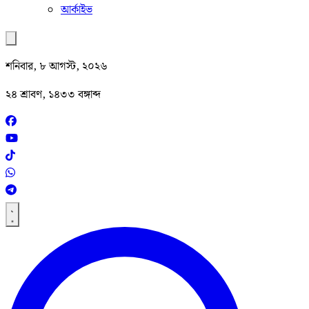
আর্কাইভ
শনিবার, ৮ আগস্ট, ২০২৬
২৪ শ্রাবণ, ১৪৩৩ বঙ্গাব্দ