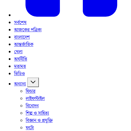
সর্বশেষ
আজকের পত্রিকা
বাংলাদেশ
আন্তর্জাতিক
খেলা
অর্থনীতি
মতামত
ভিডিও
অন্যান্য
ফিচার
লাইফস্টাইল
বিনোদন
শিল্প ও সাহিত্য
বিজ্ঞান ও প্রযুক্তি
ফটো