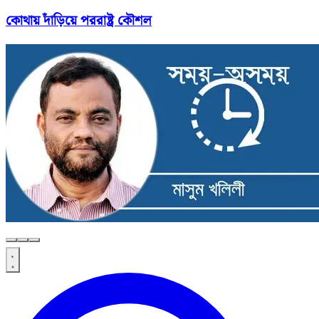
কোথায় দাঁড়িয়ে পররাষ্ট্র কৌশল