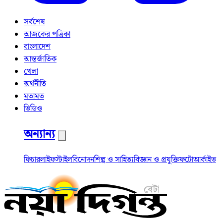
সর্বশেষ
আজকের পত্রিকা
বাংলাদেশ
আন্তর্জাতিক
খেলা
অর্থনীতি
মতামত
ভিডিও
অন্যান্য
ফিচার
লাইফস্টাইল
বিনোদন
শিল্প ও সাহিত্য
বিজ্ঞান ও প্রযুক্তি
ফটো
আর্কাইভ