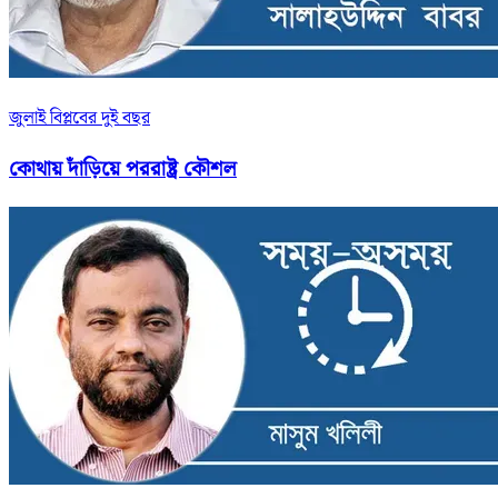
জুলাই বিপ্লবের দুই বছর
কোথায় দাঁড়িয়ে পররাষ্ট্র কৌশল