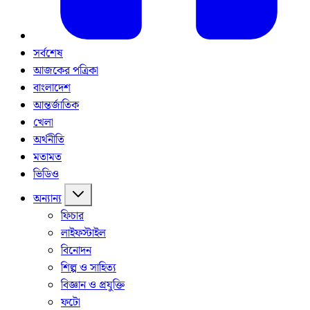
সর্বশেষ
আজকের পত্রিকা
বাংলাদেশ
আন্তর্জাতিক
খেলা
অর্থনীতি
মতামত
ভিডিও
অন্যান্য
ফিচার
লাইফস্টাইল
বিনোদন
শিল্প ও সাহিত্য
বিজ্ঞান ও প্রযুক্তি
ফটো