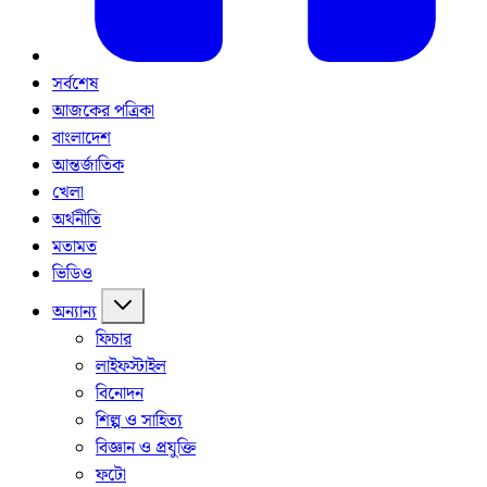
সর্বশেষ
আজকের পত্রিকা
বাংলাদেশ
আন্তর্জাতিক
খেলা
অর্থনীতি
মতামত
ভিডিও
অন্যান্য
ফিচার
লাইফস্টাইল
বিনোদন
শিল্প ও সাহিত্য
বিজ্ঞান ও প্রযুক্তি
ফটো