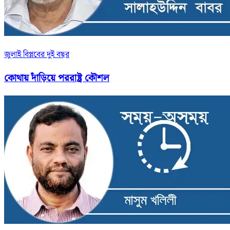
জুলাই বিপ্লবের দুই বছর
কোথায় দাঁড়িয়ে পররাষ্ট্র কৌশল