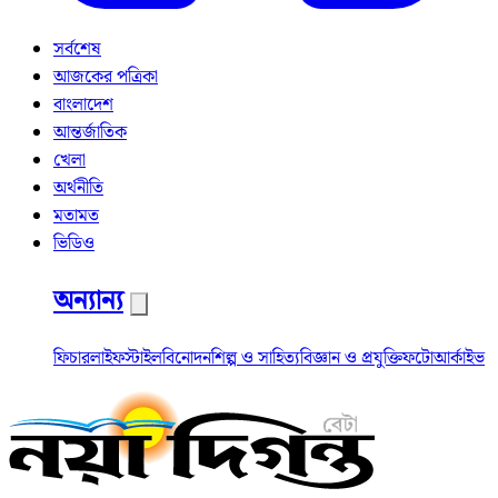
সর্বশেষ
আজকের পত্রিকা
বাংলাদেশ
আন্তর্জাতিক
খেলা
অর্থনীতি
মতামত
ভিডিও
অন্যান্য
ফিচার
লাইফস্টাইল
বিনোদন
শিল্প ও সাহিত্য
বিজ্ঞান ও প্রযুক্তি
ফটো
আর্কাইভ