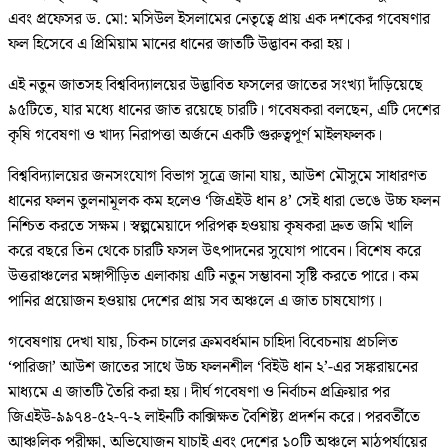
এবং প্রফেসর ড. মো: মসিউল ইসলামের নেতৃত্বে প্রায় এক দশকের গবেষণার
ফল হিসেবে এ প্রিমিয়াম মানের ধানের জাতটি উদ্ভাবন করা হয়।
এই নতুন জাতসহ বিশ্ববিদ্যালয়ের উদ্ভাবিত ফসলের জাতের সংখ্যা দাঁড়িয়েছে
৯৫টিতে, যার মধ্যে ধানের জাত রয়েছে চারটি। গবেষকরা বলছেন, এটি দেশের
কৃষি গবেষণা ও খাদ্য নিরাপত্তা অর্জনে একটি গুরুত্বপূর্ণ মাইলফলক।
বিশ্ববিদ্যালয়ের জনসংযোগ বিভাগ সূত্রে জানা যায়, আউশ মৌসুমে সাধারণত
ধানের ফলন তুলনামূলক কম হলেও ‘জিএইউ ধান ৪’ সেই ধারা ভেঙে উচ্চ ফলন
নিশ্চিত করতে সক্ষম। স্বল্পমেয়াদে পরিপক্ব হওয়ায় কৃষকরা দ্রুত জমি খালি
করে বছরে তিন থেকে চারটি ফসল উৎপাদনের সুযোগ পাবেন। বিশেষ করে
উত্তরাঞ্চলের মঙ্গাপীড়িত এলাকায় এটি নতুন সম্ভাবনা সৃষ্টি করতে পারে। কম
পানির প্রয়োজন হওয়ায় দেশের প্রায় সব অঞ্চলে এ জাত চাষযোগ্য।
গবেষণায় দেখা যায়, চিকন চালের ক্রমবর্ধমান চাহিদা বিবেচনায় প্রচলিত
‘পারিজা’ আউশ জাতের সাথে উচ্চ ফলনশীল ‘বিইউ ধান ২’-এর সঙ্করায়নের
মাধ্যমে এ জাতটি তৈরি করা হয়। দীর্ঘ গবেষণা ও নির্বাচন প্রক্রিয়ার পর
জিএইউ-৯৯৭৪-৫২-৭-২ লাইনটি কাক্সিক্ষত বৈশিষ্ট্য প্রদর্শন করে। পরবর্তীতে
আঞ্চলিক পরীক্ষা, অভিযোজন যাচাই এবং দেশের ১০টি অঞ্চলে মাঠপর্যায়ের