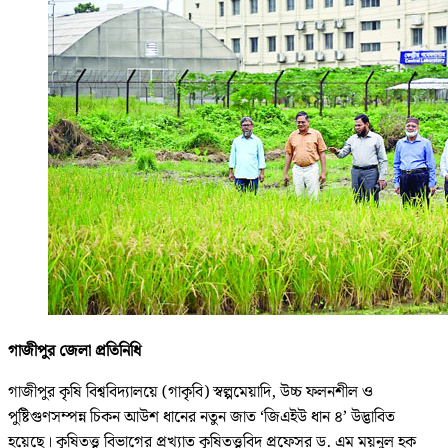
গাজীপুর জেলা প্রতিনিধি
গাজীপুর কৃষি বিশ্ববিদ্যালয়ে (গাকৃবি) স্বল্পমেয়াদি, উচ্চ ফলনশীল ও
পুষ্টিগুণসম্পন্ন চিকন আউশ ধানের নতুন জাত ‘জিএইউ ধান ৪’ উদ্ভাবিত
হয়েছে। কৃষিতত্ত্ব বিভাগের প্রখ্যাত কৃষিতত্ত্ববিদ প্রফেসর ড. এম ময়নুল হক