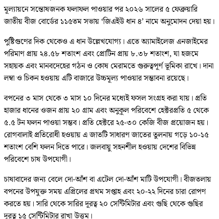
মূল্যায়নে সন্তোষজনক ফলাফল পাওয়ার পর ২০২৬ সালের ৫ ফেব্রুয়ারি
জাতীয় বীজ বোর্ডের ১১৫তম সভায় ‘জিএইউ ধান ৪’ নামে অনুমোদন দেয়া হয়।
পুষ্টিগুণের দিক থেকেও এ ধান উল্লেখযোগ্য। এতে অ্যামাইলেজ এনজাইমের
পরিমাণ প্রায় ২৪.৫৮ শতাংশ এবং প্রোটিন প্রায় ৮.৩৮ শতাংশ, যা হজমে
সহায়ক এবং মানবদেহের গঠন ও কোষ মেরামতে গুরুত্বপূর্ণ ভূমিকা রাখে। দানা
লম্বা ও চিকন হওয়ায় এটি বাজারে উচ্চমূল্য পাওয়ার সম্ভাবনা রয়েছে।
বপনের ৩ মাস থেকে ৩ মাস ১০ দিনের মধ্যেই ফসল সংগ্রহ করা যায়। প্রতি
হাজার ধানের ওজন প্রায় ২০ গ্রাম এবং অনুকূল পরিবেশে হেক্টরপ্রতি ৫ থেকে
৫.৫ টন ফলন পাওয়া সম্ভব। প্রতি হেক্টরে ২৫-৩০ কেজি বীজ প্রয়োজন হয়।
রোগবালাই প্রতিরোধী হওয়ায় এ জাতটি সাধারণ জাতের তুলনায় গড়ে ১০-১৫
শতাংশ বেশি ফলন দিতে পারে। জলবায়ু সহনশীল হওয়ায় দেশের বিভিন্ন
পরিবেশে চাষ উপযোগী।
চাষাবাদের জন্য বেলে দো-আঁশ বা এটেল দো-আঁশ মাটি উপযোগী। বীজতলায়
বপনের উপযুক্ত সময় এপ্রিলের প্রথম সপ্তাহ এবং ২০-২২ দিনের চারা রোপণ
করতে হয়। সারি থেকে সারির দূরত্ব ২০ সেন্টিমিটার এবং গুছি থেকে গুছির
দূরত্ব ১৫ সেন্টিমিটার রাখা উত্তম।