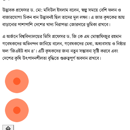
উদ্ভাবক প্রফেসর ড. মো: মসিউল ইসলাম বলেন, স্বল্প সময়ে বেশি ফলন ও
বাজারযোগ্য চিকন ধান উদ্ভাবনই ছিল তাদের মূল লক্ষ্য। এ জাত কৃষকের আয়
বাড়ানোর পাশাপাশি দেশের খাদ্য নিরাপত্তা জোরদারে ভূমিকা রাখবে।
এ অর্জনে বিশ্ববিদ্যালয়ের ভিসি প্রফেসর ড. জি কে এম মোস্তাফিজুর রহমান
গবেষকদের অভিনন্দন জানিয়ে বলেন, গবেষকদের মেধা, অধ্যবসায় ও নিষ্ঠার
ফল ‘জিএইউ ধান ৪’। এটি কৃষকদের জন্য নতুন সম্ভাবনা সৃষ্টি করবে এবং
দেশের কৃষি উৎপাদনশীলতা বৃদ্ধিতে গুরুত্বপূর্ণ অবদান রাখবে।