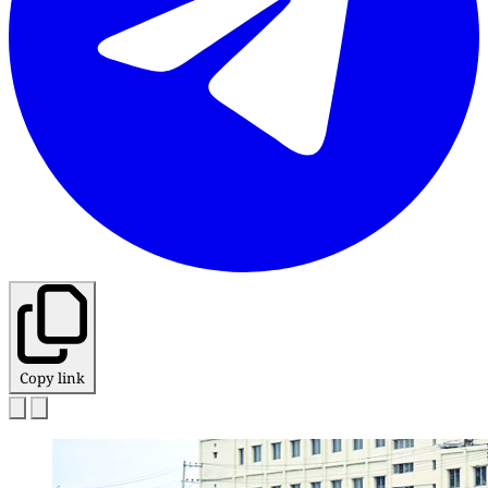
Copy link