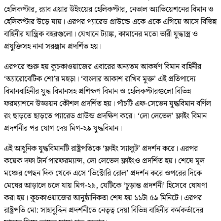
হেলিকপ্টার, র‌্যাব এয়ার উইংয়ের হেলিকপ্টার, নেভাল অ্যাভিয়েশনের বিমান ও
হেলিকপ্টার উড়ে যায়। এরপর প্যারেড গ্রাউন্ডে একে একে এগিয়ে আসে বিভিন্ন
বাহিনীর যান্ত্রিক বহরগুলো। যেখানে ট্যাঙ্ক, কামানের মতো ভারী যুদ্ধাস্ত্র ও
প্রযুক্তিসহ নানা সরঞ্জাম প্রদর্শিত হয়।
এরপরে শুরু হয় কুচকাওয়াজের এবারের অন্যতম আকর্ষণ বিমান বাহিনীর
‘অ্যারোবেটিক শো’র মহড়া। ‘বাংলার আকাশ রাখিব মুক্ত’ এই প্রতিপাদ্যে
বিমানবাহিনীর যুদ্ধ বিমানসহ প্রশিক্ষণ বিমান ও হেলিকপ্টারগুলো বিভিন্ন
ফরম্যাশনে উড্ডয়ন কৌশল প্রদর্শিত হয়। পাঁচটি এফ-সেভেন যুদ্ধবিমান বর্ণিল
রং ছাড়তে ছাড়তে প্যারেড গ্রাউন্ড প্রদক্ষিণ করে। ‘লো লেভেল’ ফ্লাইং বিমান
প্রদর্শনীর পর যোগ দেয় মিগ-২৯ যুদ্ধবিমান।
এই আধুনিক যুদ্ধবিমানটি রাষ্ট্রপতিকে ‘ফ্লাইং স্যালুট’ প্রদর্শন করে। এরপর
কয়েক দফা টার্ন পারফরম্যান্স, লো লেভেল ফ্লাইংও প্রদর্শিত হয়। শেষে মূল
মঞ্চের পেছন দিক থেকে এসে ‘ভিক্টোরি রোল’ প্রদর্শন করে ওপরের দিকে
মেঘের আড়ালে চলে যায় মিগ-২৯, যেটিকে ‘চূড়ান্ত প্রদর্শনী’ হিসেবে ঘোষণা
করা হয়। কুচকাওয়াজের আনুষ্ঠানিকতা শেষ হয় ১১টা ৫৯ মিনিটে। এরপর
রাষ্ট্রপতি মো: সাহাবুদ্দিন প্রদর্শনীতে নেতৃত্ব দেয়া বিভিন্ন বাহিনীর কর্মকর্তাদের