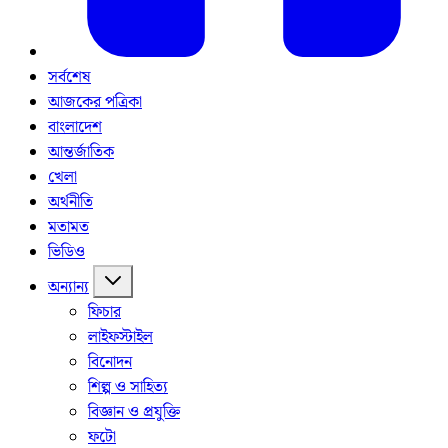
সর্বশেষ
আজকের পত্রিকা
বাংলাদেশ
আন্তর্জাতিক
খেলা
অর্থনীতি
মতামত
ভিডিও
অন্যান্য
ফিচার
লাইফস্টাইল
বিনোদন
শিল্প ও সাহিত্য
বিজ্ঞান ও প্রযুক্তি
ফটো