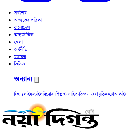
সর্বশেষ
আজকের পত্রিকা
বাংলাদেশ
আন্তর্জাতিক
খেলা
অর্থনীতি
মতামত
ভিডিও
অন্যান্য
ফিচার
লাইফস্টাইল
বিনোদন
শিল্প ও সাহিত্য
বিজ্ঞান ও প্রযুক্তি
ফটো
আর্কাইভ