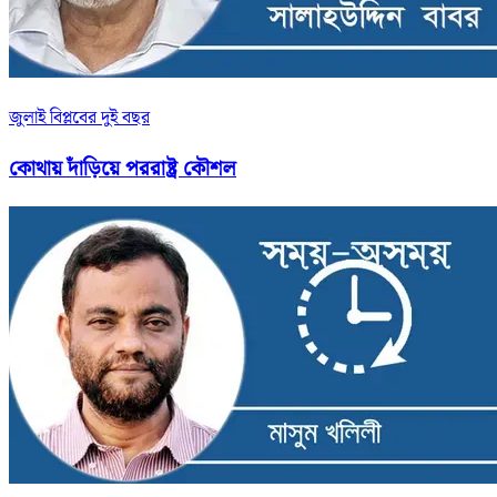
জুলাই বিপ্লবের দুই বছর
কোথায় দাঁড়িয়ে পররাষ্ট্র কৌশল