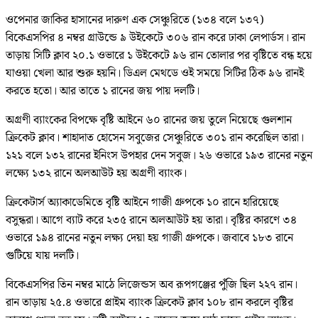
ওপেনার জাকির হাসানের দারুণ এক সেঞ্চুরিতে (১৩৪ বলে ১৩৭)
বিকেএসপির ৪ নম্বর গ্রাউন্ডে ৯ উইকেটে ৩০৬ রান করে ঢাকা লেপার্ডস। রান
তাড়ায় সিটি ক্লাব ২০.১ ওভারে ১ উইকেটে ৯৬ রান তোলার পর বৃষ্টিতে বন্ধ হয়ে
যাওয়া খেলা আর শুরু হয়নি। ডিএল মেথডে ওই সময়ে সিটির ঠিক ৯৬ রানই
করতে হতো। আর তাতে ১ রানের জয় পায় দলটি।
অগ্রণী ব্যাংকের বিপক্ষে বৃষ্টি আইনে ৬০ রানের জয় তুলে নিয়েছে গুলশান
ক্রিকেট ক্লাব। শাহাদাত হোসেন সবুজের সেঞ্চুরিতে ৩০১ রান করেছিল তারা।
১২১ বলে ১৩২ রানের ইনিংস উপহার দেন সবুজ। ২৬ ওভারে ১৯৩ রানের নতুন
লক্ষ্যে ১৩২ রানে অলআউট হয় অগ্রণী ব্যাংক।
ক্রিকেটার্স অ্যাকাডেমিতে বৃষ্টি আইনে গাজী গ্রুপকে ১০ রানে হারিয়েছে
বসুন্ধরা। আগে ব্যাট করে ২৩৫ রানে অলআউট হয় তারা। বৃষ্টির কারণে ৩৪
ওভারে ১৯৪ রানের নতুন লক্ষ্য দেয়া হয় গাজী গ্রুপকে। জবাবে ১৮৩ রানে
গুটিয়ে যায় দলটি।
বিকেএসপির তিন নম্বর মাঠে লিজেন্ডস অব রূপগঞ্জের পুঁজি ছিল ২২৭ রান।
রান তাড়ায় ২৫.৪ ওভারে প্রাইম ব্যাংক ক্রিকেট ক্লাব ১০৮ রান করলে বৃষ্টির