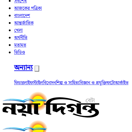
সর্বশেষ
আজকের পত্রিকা
বাংলাদেশ
আন্তর্জাতিক
খেলা
অর্থনীতি
মতামত
ভিডিও
অন্যান্য
ফিচার
লাইফস্টাইল
বিনোদন
শিল্প ও সাহিত্য
বিজ্ঞান ও প্রযুক্তি
ফটো
আর্কাইভ