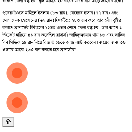
কারণে খেলা বন্ধ হয়। বৃষ্টি আইনে ২০ রানের জয়ে মাঠ ছাড়ে প্রাইম ব্যাংক।
পুবেরগাঁওতে মাহিদুল ইসলাম (৮৩ রান), মেহেরব হাসান (৭৭ রান) এবং
মোসাদ্দেক হোসেনের (৬২ রান) ফিফটিতে ২৮৩ রান করে আবাহনী। বৃষ্টির
কারণে ব্রাদার্সের ইনিংসের ১২তম ওভার শেষে খেলা বন্ধ হয়। তার আগে ১
উইকেট হারিয়ে ৪৯ রান করেছিল ব্রাদার্স। জাহিদুজ্জামান খান ১৬ এবং আদিল
বিন সিদ্দিক ১৪ রান নিয়ে রিজার্ভ ডেতে আজ ব্যাট করবেন। জয়ের জন্য ৩৮
ওভারে আরো ২৩৫ রান করতে হবে ব্রাদার্সকে।