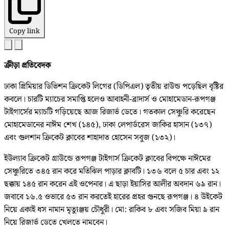
Copy link
ক্রীড়া প্রতিবেদক
ঢাকা প্রিমিয়ার ডিভিশন ক্রিকেট লিগের (ডিপিএল) তৃতীয় রাউন্ড পড়েছিল বৃষ্টির
কবলে। চারটি ম্যাচের সমাপ্তি হলেও আবাহনী-ব্রাদার্স ও মোহামেডান-রূপগঞ্জ
টাইগার্সের ম্যাচটি গড়িয়েছে আজ রিজার্ভ ডেতে। গতকাল সেঞ্চুরি করেছেন
মোহামেডানের নাঈম শেখ (১৪৫), ঢাকা লেপার্ডরেস জাকির হাসান (১৩৭)
এবং গুলশান ক্রিকেট ক্লাবের শাহাদাত হোসেন সবুজ (১৩২)।
ইউল্যাব ক্রিকেট গ্রাউন্ডে রূপগঞ্জ টাইগার্স ক্রিকেট ক্লাবের বিপক্ষে নাঈমের
সেঞ্চুরিতে ৩৪৫ রান করে মতিঝিল পাড়ার ক্লাবটি। ১৩৬ বলে ৫ চার এবং ১২
ছক্কায় ১৪৫ রান করেন এই ওপেনার। এ ছাড়া ইয়াসির আলীর অবদান ৬৯ রান।
জবাবে ১৬.৫ ওভারে ৫৩ রান করতেই হারের প্রহর গুনছে রূপগঞ্জ। ৪ উইকেট
নিয়ে একাই ধস নামান মৃত্যুঞ্জয় চৌধুরী। মো: রাকিব ৮ এবং সজিব মিয়া ৯ রান
নিয়ে রিজার্ভ ডেতে খেলতে নামবেন।