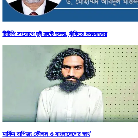
টিটিপি সংযোগে দুই ফ্রন্টে তদন্ত, ঝুঁকিতে কক্সবাজার
মার্কিন বাণিজ্য কৌশল ও বাংলাদেশের স্বার্থ