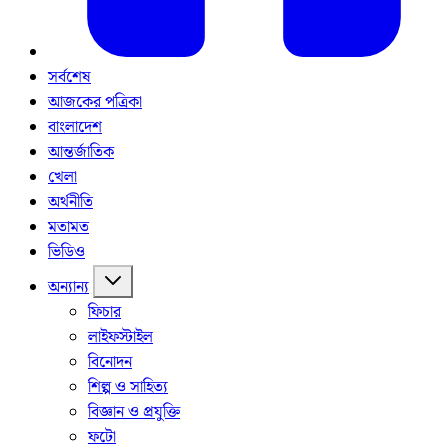
সর্বশেষ
আজকের পত্রিকা
বাংলাদেশ
আন্তর্জাতিক
খেলা
অর্থনীতি
মতামত
ভিডিও
অন্যান্য
ফিচার
লাইফস্টাইল
বিনোদন
শিল্প ও সাহিত্য
বিজ্ঞান ও প্রযুক্তি
ফটো