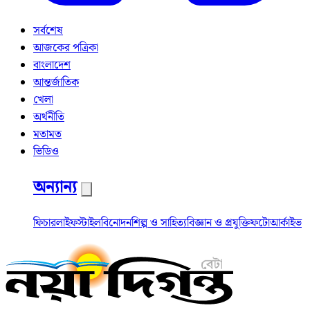
সর্বশেষ
আজকের পত্রিকা
বাংলাদেশ
আন্তর্জাতিক
খেলা
অর্থনীতি
মতামত
ভিডিও
অন্যান্য
ফিচার
লাইফস্টাইল
বিনোদন
শিল্প ও সাহিত্য
বিজ্ঞান ও প্রযুক্তি
ফটো
আর্কাইভ