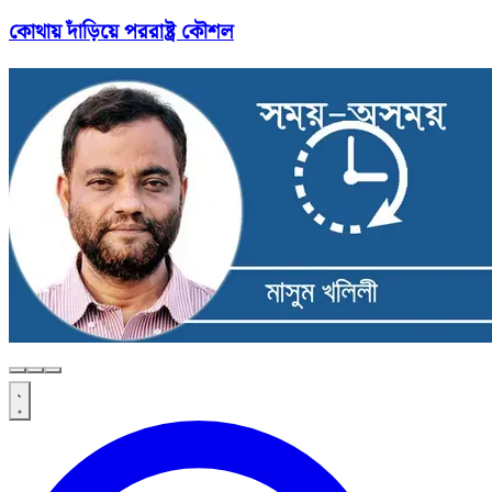
কোথায় দাঁড়িয়ে পররাষ্ট্র কৌশল