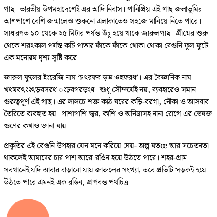
গাছ। ভারতীয় উপমহাদেশেই এর আদি নিবাস। পানিপ্রিয় এই গাছ জলাভূমির
আশপাশে বেশি জন্মালেও শুকনো এলাকাতেও সহজে মানিয়ে নিতে পারে।
সাধারণত ১০ থেকে ২৫ মিটার পর্যন্ত উঁচু হয়ে থাকে জারুলগাছ। গ্রীষ্মের শুরু
থেকে শরৎকাল পর্যন্ত কচি পাতার ফাঁকে ফাঁকে থোকা থোকা বেগুনি ফুল ফুটে
এক মনোরম দৃশ্য সৃষ্টি করে।
জারুল ফুলের ইংরেজি নাম ‘চৎরফব ড়ভ ওহফরধ’। এর বৈজ্ঞানিক নাম
খধমবৎংঃৎড়বসরধ ংঢ়বপরড়ংধ। শুধু সৌন্দর্যেই নয়, ব্যবহারেও সমান
গুরুত্বপূর্ণ এই গাছ। এর লালচে শক্ত কাঠ ঘরের কড়ি-বরগা, নৌকা ও আসবাব
তৈরিতে ব্যবহৃত হয়। পাশাপাশি জ্বর, কাশি ও অনিদ্রাসহ নানা রোগে এর ভেষজ
গুণের কথাও জানা যায়।
প্রকৃতির এই বেগুনি উপহার যেন মনে করিয়ে দেয়- অল্প যতœ আর সচেতনতা
থাকলেই আমাদের চার পাশ আরো রঙিন হয়ে উঠতে পারে। শহর-গ্রাম
সবখানেই যদি আবার বাড়ানো যায় জারুলের সংখ্যা, তবে প্রতিটি সড়কই হয়ে
উঠতে পারে এমনই এক রঙিন, প্রাণবন্ত পথচিত্র।