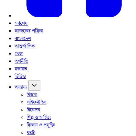
সর্বশেষ
আজকের পত্রিকা
বাংলাদেশ
আন্তর্জাতিক
খেলা
অর্থনীতি
মতামত
ভিডিও
অন্যান্য
ফিচার
লাইফস্টাইল
বিনোদন
শিল্প ও সাহিত্য
বিজ্ঞান ও প্রযুক্তি
ফটো