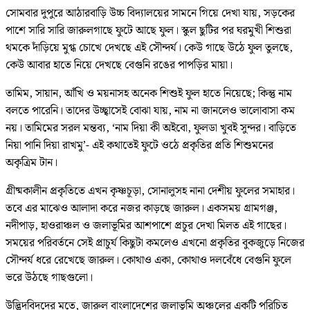
সোমবার দুপুরে আঠারবাড়ি উচ্চ বিদ্যালয়ের সামনে গিয়ে দেখা যায়, সড়কের
পাশে সারি সারি জারুলগাছে ফুটে আছে ফুল। স্কুল ছুটির পর ঘরমুখী শিশুরা
থমকে দাঁড়িয়ে মুগ্ধ চোখে দেখছে এই সৌন্দর্য। কেউ গাছে উঠে ফুল তুলছে,
কেউ আবার হাতে নিয়ে দেখছে বেগুনি রঙের পাপড়ির মায়া।
তামিম, সায়ান, আঁখি ও ময়নাসহ অনেক শিশুই ফুল হাতে নিয়েছে; কিন্তু নাম
বলতে পারেনি। তাদের উচ্ছ্বাসেই বোঝা যায়, নাম না জানলেও ভালোবাসা কম
নয়। তামিমের সরল মন্তব্য, ‘নাম দিয়া কী অইবো, ফুলডা খুবই সুন্দর। বাড়িতে
নিয়া পানি দিয়া রাখমু’- এই কথাতেই ফুটে ওঠে প্রকৃতির প্রতি শিশুমনের
অকৃত্রিম টান।
গ্রীষ্মকালীন প্রকৃতিতে এখন কৃষ্ণচূড়া, সোনালুসহ নানা দেশীয় ফুলের সমাহার।
তবে এর মাঝেও আলাদা করে নজর কাড়ছে জারুল। একসময় গ্রামগঞ্জ,
নদীপাড়, হাওরাঞ্চল ও জলাভূমির আশপাশে প্রচুর দেখা মিলত এই গাছের।
সময়ের পরিবর্তনে সেই প্রাচুর্য কিছুটা কমলেও এখনো প্রকৃতির বুকজুড়ে নিজের
সৌন্দর্য ধরে রেখেছে জারুল। কোথাও একা, কোথাও দলবেঁধে বেগুনি ফুলে
ভরে উঠছে গাছগুলো।
উদ্ভিদবিদদের মতে, জারুল বাংলাদেশের জলাভূমি অঞ্চলের একটি পরিচিত