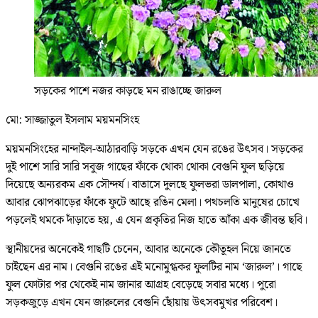
সড়কের পাশে নজর কাড়ছে মন রাঙাচ্ছে জারুল
মো: সাজ্জাতুল ইসলাম ময়মনসিংহ
ময়মনসিংহের নান্দাইল-আঠারবাড়ি সড়কে এখন যেন রঙের উৎসব। সড়কের
দুই পাশে সারি সারি সবুজ গাছের ফাঁকে থোকা থোকা বেগুনি ফুল ছড়িয়ে
দিয়েছে অন্যরকম এক সৌন্দর্য। বাতাসে দুলছে ফুলভরা ডালপালা, কোথাও
আবার ঝোপঝাড়ের ফাঁকে ফুটে আছে রঙিন মেলা। পথচলতি মানুষের চোখে
পড়লেই থমকে দাঁড়াতে হয়, এ যেন প্রকৃতির নিজ হাতে আঁকা এক জীবন্ত ছবি।
স্থানীয়দের অনেকেই গাছটি চেনেন, আবার অনেকে কৌতূহল নিয়ে জানতে
চাইছেন এর নাম। বেগুনি রঙের এই মনোমুগ্ধকর ফুলটির নাম ‘জারুল’। গাছে
ফুল ফোটার পর থেকেই নাম জানার আগ্রহ বেড়েছে সবার মধ্যে। পুরো
সড়কজুড়ে এখন যেন জারুলের বেগুনি ছোঁয়ায় উৎসবমুখর পরিবেশ।