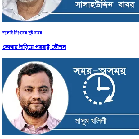
জুলাই বিপ্লবের দুই বছর
কোথায় দাঁড়িয়ে পররাষ্ট্র কৌশল