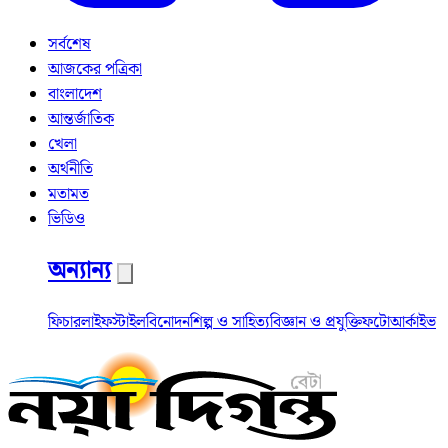
সর্বশেষ
আজকের পত্রিকা
বাংলাদেশ
আন্তর্জাতিক
খেলা
অর্থনীতি
মতামত
ভিডিও
অন্যান্য
ফিচার
লাইফস্টাইল
বিনোদন
শিল্প ও সাহিত্য
বিজ্ঞান ও প্রযুক্তি
ফটো
আর্কাইভ