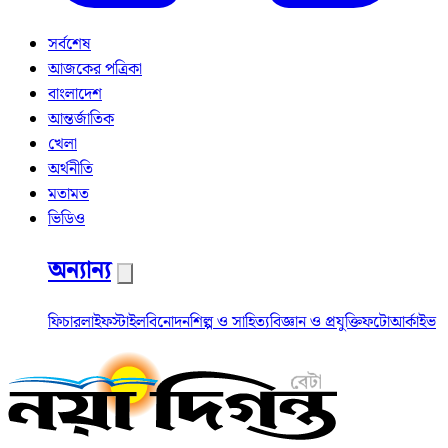
সর্বশেষ
আজকের পত্রিকা
বাংলাদেশ
আন্তর্জাতিক
খেলা
অর্থনীতি
মতামত
ভিডিও
অন্যান্য
ফিচার
লাইফস্টাইল
বিনোদন
শিল্প ও সাহিত্য
বিজ্ঞান ও প্রযুক্তি
ফটো
আর্কাইভ