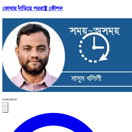
কোথায় দাঁড়িয়ে পররাষ্ট্র কৌশল