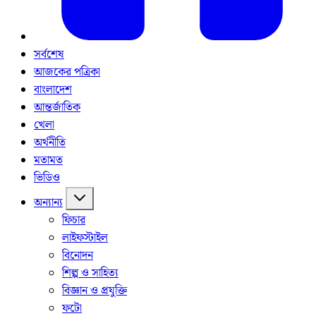
সর্বশেষ
আজকের পত্রিকা
বাংলাদেশ
আন্তর্জাতিক
খেলা
অর্থনীতি
মতামত
ভিডিও
অন্যান্য
ফিচার
লাইফস্টাইল
বিনোদন
শিল্প ও সাহিত্য
বিজ্ঞান ও প্রযুক্তি
ফটো