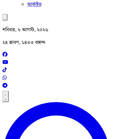
আর্কাইভ
শনিবার, ৮ আগস্ট, ২০২৬
২৪ শ্রাবণ, ১৪৩৩ বঙ্গাব্দ