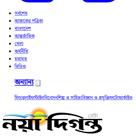
সর্বশেষ
আজকের পত্রিকা
বাংলাদেশ
আন্তর্জাতিক
খেলা
অর্থনীতি
মতামত
ভিডিও
অন্যান্য
ফিচার
লাইফস্টাইল
বিনোদন
শিল্প ও সাহিত্য
বিজ্ঞান ও প্রযুক্তি
ফটো
আর্কাইভ