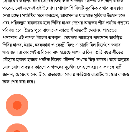
সেখানে রাতযাপন করে ভোরের স্নিগ্ধ লাল শাপলার সৌন্দর্য উপভোগ করতে
পারেন, সেই লক্ষ্যেই এই উদ্যোগ। পাশাপাশি বিলটি সুরক্ষিত রাখার ব্যবস্থাও
নেয়া হচ্ছে। সংশ্লিষ্টরা মনে করছেন, আবাসন ও যাতায়াত সুবিধার উন্নয়ন হলে
এবং পরিকল্পনা বাস্তবায়ন হলে ডিবির হাওর দেশের অন্যতম শীর্ষ পর্যটন গন্তব্যে
পরিণত হবে। জৈন্তাপুরে বাংলাদেশ-ভারত সীমান্তবর্তী মেঘালয় পাহাড়ের
পাদদেশে এই শাপলা বিলের অবস্থান। মেঘালয় পাহাড়ের পাদদেশে অবস্থিত
ডিবির হাওর, ইয়াম, হরফকাটা ও কেন্দ্রী বিল; এ চারটি বিল ঘিরেই শাপলার
সাম্রাজ্য। এ কারণেই এ বিলের নাম হয়েছে শাপলার বিল। প্রতি বছর শীতের
মৌসুমে হাজার হাজার পর্যটক বিলের সৌন্দর্য দেখতে ভিড় করেন। তবে অনুন্নত
যোগাযোগ ব্যবস্থার কারণে আগতদের দুর্ভোগ পোহাতে হয়। এ প্রসঙ্গে মন্ত্রী
জানান, চেঙেরখালের তীরে রাতারগুল সংলগ্ন ক্ষতিগ্রস্ত রাস্তাটির সংস্কার কাজও
দ্রুত শেষ করা হবে।