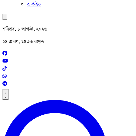
আর্কাইভ
শনিবার, ৮ আগস্ট, ২০২৬
২৪ শ্রাবণ, ১৪৩৩ বঙ্গাব্দ