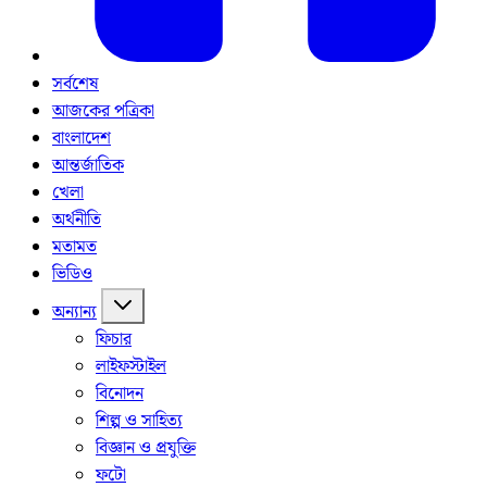
সর্বশেষ
আজকের পত্রিকা
বাংলাদেশ
আন্তর্জাতিক
খেলা
অর্থনীতি
মতামত
ভিডিও
অন্যান্য
ফিচার
লাইফস্টাইল
বিনোদন
শিল্প ও সাহিত্য
বিজ্ঞান ও প্রযুক্তি
ফটো