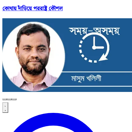
কোথায় দাঁড়িয়ে পররাষ্ট্র কৌশল