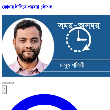
কোথায় দাঁড়িয়ে পররাষ্ট্র কৌশল