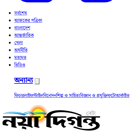
সর্বশেষ
আজকের পত্রিকা
বাংলাদেশ
আন্তর্জাতিক
খেলা
অর্থনীতি
মতামত
ভিডিও
অন্যান্য
ফিচার
লাইফস্টাইল
বিনোদন
শিল্প ও সাহিত্য
বিজ্ঞান ও প্রযুক্তি
ফটো
আর্কাইভ