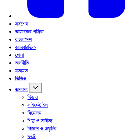
সর্বশেষ
আজকের পত্রিকা
বাংলাদেশ
আন্তর্জাতিক
খেলা
অর্থনীতি
মতামত
ভিডিও
অন্যান্য
ফিচার
লাইফস্টাইল
বিনোদন
শিল্প ও সাহিত্য
বিজ্ঞান ও প্রযুক্তি
ফটো