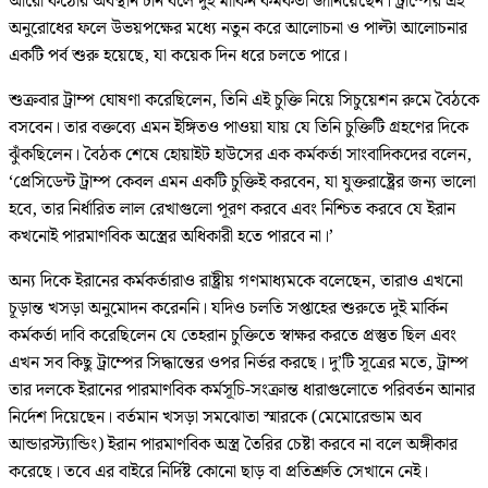
আরো কঠোর অবস্থান চান বলে দুই মার্কিন কর্মকর্তা জানিয়েছেন। ট্রাম্পের এই
অনুরোধের ফলে উভয়পক্ষের মধ্যে নতুন করে আলোচনা ও পাল্টা আলোচনার
একটি পর্ব শুরু হয়েছে, যা কয়েক দিন ধরে চলতে পারে।
শুক্রবার ট্রাম্প ঘোষণা করেছিলেন, তিনি এই চুক্তি নিয়ে সিচুয়েশন রুমে বৈঠকে
বসবেন। তার বক্তব্যে এমন ইঙ্গিতও পাওয়া যায় যে তিনি চুক্তিটি গ্রহণের দিকে
ঝুঁকছিলেন। বৈঠক শেষে হোয়াইট হাউসের এক কর্মকর্তা সাংবাদিকদের বলেন,
‘প্রেসিডেন্ট ট্রাম্প কেবল এমন একটি চুক্তিই করবেন, যা যুক্তরাষ্ট্রের জন্য ভালো
হবে, তার নির্ধারিত লাল রেখাগুলো পূরণ করবে এবং নিশ্চিত করবে যে ইরান
কখনোই পারমাণবিক অস্ত্রের অধিকারী হতে পারবে না।’
অন্য দিকে ইরানের কর্মকর্তারাও রাষ্ট্রীয় গণমাধ্যমকে বলেছেন, তারাও এখনো
চূড়ান্ত খসড়া অনুমোদন করেননি। যদিও চলতি সপ্তাহের শুরুতে দুই মার্কিন
কর্মকর্তা দাবি করেছিলেন যে তেহরান চুক্তিতে স্বাক্ষর করতে প্রস্তুত ছিল এবং
এখন সব কিছু ট্রাম্পের সিদ্ধান্তের ওপর নির্ভর করছে। দু’টি সূত্রের মতে, ট্রাম্প
তার দলকে ইরানের পারমাণবিক কর্মসূচি-সংক্রান্ত ধারাগুলোতে পরিবর্তন আনার
নির্দেশ দিয়েছেন। বর্তমান খসড়া সমঝোতা স্মারকে (মেমোরেন্ডাম অব
আন্ডারস্ট্যান্ডিং) ইরান পারমাণবিক অস্ত্র তৈরির চেষ্টা করবে না বলে অঙ্গীকার
করেছে। তবে এর বাইরে নির্দিষ্ট কোনো ছাড় বা প্রতিশ্রুতি সেখানে নেই।