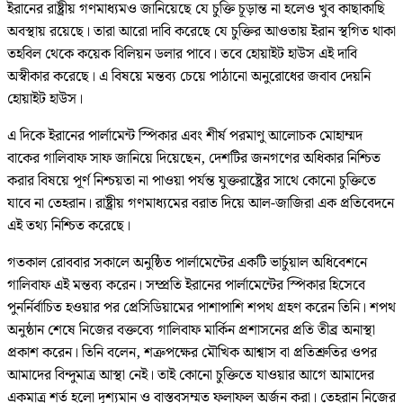
ইরানের রাষ্ট্রীয় গণমাধ্যমও জানিয়েছে যে চুক্তি চূড়ান্ত না হলেও খুব কাছাকাছি
অবস্থায় রয়েছে। তারা আরো দাবি করেছে যে চুক্তির আওতায় ইরান স্থগিত থাকা
তহবিল থেকে কয়েক বিলিয়ন ডলার পাবে। তবে হোয়াইট হাউস এই দাবি
অস্বীকার করেছে। এ বিষয়ে মন্তব্য চেয়ে পাঠানো অনুরোধের জবাব দেয়নি
হোয়াইট হাউস।
এ দিকে ইরানের পার্লামেন্ট স্পিকার এবং শীর্ষ পরমাণু আলোচক মোহাম্মদ
বাকের গালিবাফ সাফ জানিয়ে দিয়েছেন, দেশটির জনগণের অধিকার নিশ্চিত
করার বিষয়ে পূর্ণ নিশ্চয়তা না পাওয়া পর্যন্ত যুক্তরাষ্ট্রের সাথে কোনো চুক্তিতে
যাবে না তেহরান। রাষ্ট্রীয় গণমাধ্যমের বরাত দিয়ে আল-জাজিরা এক প্রতিবেদনে
এই তথ্য নিশ্চিত করেছে।
গতকাল রোববার সকালে অনুষ্ঠিত পার্লামেন্টের একটি ভার্চুয়াল অধিবেশনে
গালিবাফ এই মন্তব্য করেন। সম্প্রতি ইরানের পার্লামেন্টের স্পিকার হিসেবে
পুনর্নির্বাচিত হওয়ার পর প্রেসিডিয়ামের পাশাপাশি শপথ গ্রহণ করেন তিনি। শপথ
অনুষ্ঠান শেষে নিজের বক্তব্যে গালিবাফ মার্কিন প্রশাসনের প্রতি তীব্র অনাস্থা
প্রকাশ করেন। তিনি বলেন, শত্রুপক্ষের মৌখিক আশ্বাস বা প্রতিশ্রুতির ওপর
আমাদের বিন্দুমাত্র আস্থা নেই। তাই কোনো চুক্তিতে যাওয়ার আগে আমাদের
একমাত্র শর্ত হলো দৃশ্যমান ও বাস্তবসম্মত ফলাফল অর্জন করা। তেহরান নিজের