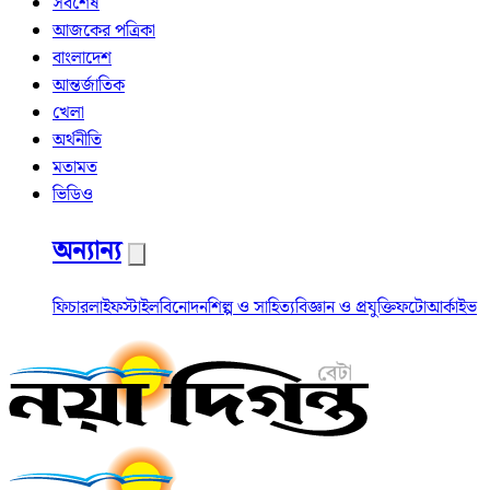
সর্বশেষ
আজকের পত্রিকা
বাংলাদেশ
আন্তর্জাতিক
খেলা
অর্থনীতি
মতামত
ভিডিও
অন্যান্য
ফিচার
লাইফস্টাইল
বিনোদন
শিল্প ও সাহিত্য
বিজ্ঞান ও প্রযুক্তি
ফটো
আর্কাইভ