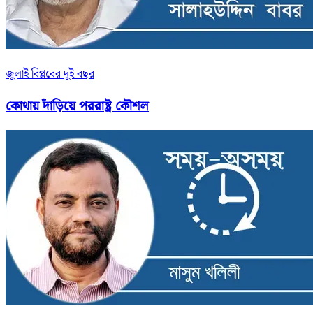
জুলাই বিপ্লবের দুই বছর
কোথায় দাঁড়িয়ে পররাষ্ট্র কৌশল