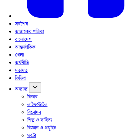
সর্বশেষ
আজকের পত্রিকা
বাংলাদেশ
আন্তর্জাতিক
খেলা
অর্থনীতি
মতামত
ভিডিও
অন্যান্য
ফিচার
লাইফস্টাইল
বিনোদন
শিল্প ও সাহিত্য
বিজ্ঞান ও প্রযুক্তি
ফটো