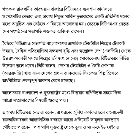
গতকাল রাজধানীর কারওয়ান বাজারে বিটিএমএর গুলশান কার্যালয়ে
সংগঠনটির নেতারা এবং ঢাকায় নিযুক্ত মার্কিন দূতাবাসের একটি প্রতিনিধি দলের
মধ্যে অনুষ্ঠিত এক বৈঠকে এ বিষয়ে আলোচনা হয়। বৈঠকে বিটিএমএর নেতৃত্ব
দেন সংগঠনের সভাপতি শওকত আজিজ রাসেল।
বৈঠকে বিটিএমএ সভাপতি বাংলাদেশের প্রাথমিক টেক্সটাইল শিল্পের টেকসই
উন্নয়ন, বৈশ্বিক প্রতিযোগিতা সক্ষমতা বৃদ্ধি এবং স্বল্পোন্নত দেশ (এলডিসি) থেকে
উত্তরণ-পরবর্তী সময়ে শিল্পের ভবিষ্যৎ চ্যালেঞ্জ মোকাবেলায় বিটিএমএর বিভিন্ন
উদ্যোগ তুলে ধরেন। তিনি বলেন, দেশের টেক্সটাইল ও তৈরি পোশাক
(আরএমজি) খাত বাংলাদেশের প্রধান ব্যাকওয়ার্ড লিংকেজ শিল্প হিসেবে
অর্থনীতিতে গুরুত্বপূর্ণ অবদান রেখে চলেছে।
আলোচনায় বাংলাদেশ ও যুক্তরাষ্ট্রের মধ্যে বিদ্যমান বাণিজ্যিক সহযোগিতা
আরো সম্প্রসারণের বিষয়টি গুরুত্ব পায়।
এ সময় বিটিএমএ নেতারা বলেন, এ ধরনের সুবিধা কার্যকর হলে বাংলাদেশী
রফতানিকারকরা আন্তর্জাতিক বাজারে আরো প্রতিযোগিতামূলক অবস্থানে
পৌঁছাতে পারবেন। পাশাপাশি যুক্তরাষ্ট্র থেকে তুলা ও ম্যান-মেইড ফাইবার