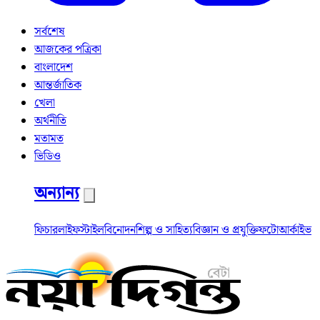
সর্বশেষ
আজকের পত্রিকা
বাংলাদেশ
আন্তর্জাতিক
খেলা
অর্থনীতি
মতামত
ভিডিও
অন্যান্য
ফিচার
লাইফস্টাইল
বিনোদন
শিল্প ও সাহিত্য
বিজ্ঞান ও প্রযুক্তি
ফটো
আর্কাইভ