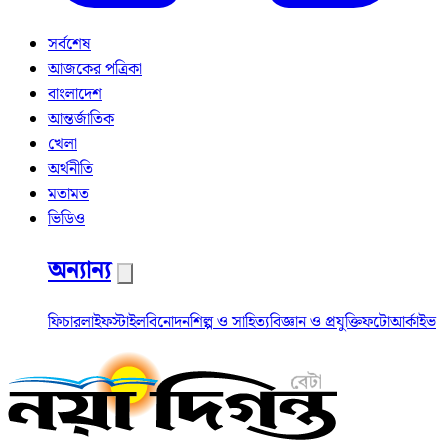
সর্বশেষ
আজকের পত্রিকা
বাংলাদেশ
আন্তর্জাতিক
খেলা
অর্থনীতি
মতামত
ভিডিও
অন্যান্য
ফিচার
লাইফস্টাইল
বিনোদন
শিল্প ও সাহিত্য
বিজ্ঞান ও প্রযুক্তি
ফটো
আর্কাইভ