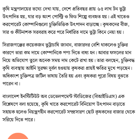
কৃষি মন্ত্রণালয়ের তথ্যে দেখা যায়, দেশে প্রতিবছর প্রায় ৬৫ লাখ টন ভুট্টা
উৎপাদিত হয়, যার বড় অংশ পোল্ট্রি ও ফিড শিল্পে ব্যবহৃত হয়। এই খাতেও
করপোরেট কোম্পানিগুলো চুক্তিভিত্তিক উৎপাদন বাড়াচ্ছে। কৃষকদের বীজ,
সার ও কীটনাশক সরবরাহ করে পরে নির্ধারিত দামে ভুট্টা কিনে নেয়া হয়।
সিরাজগঞ্জের কয়েকজন ভুট্টাচাষি জানান, বাজারদর বেশি থাকলেও চুক্তির
কারণে তারা কম দামে কোম্পানিকে পণ্য দিতে বাধ্য হন। আবার ফসলের মান
নিয়ে অভিযোগ তুলে অনেক সময় দাম কেটে রাখা হয়। তারা বলছেন, চুক্তিবদ্ধ
কৃষি ব্যবস্থায় আইনি সুরক্ষা দুর্বল হওয়ায় কৃষকরা প্রায়ই ক্ষতির মুখে পড়ছেন।
অধিকাংশ চুক্তিপত্র জটিল ভাষায় তৈরি হয় এবং কৃষকরা পুরো বিষয় বুঝতে
পারেন না।
বাংলাদেশ ইনস্টিটিউট অব ডেভেলপমেন্ট স্টাডিজের (বিআইডিএস) এক
বিশ্লেষণে বলা হয়েছে, কৃষি খাতে করপোরেট বিনিয়োগ উৎপাদন বাড়াতে
সহায়ক হলেও নিয়ন্ত্রণহীন করপোরেট সম্প্রসারণ ছোট কৃষকদের বাজার থেকে
সরিয়ে দিতে পারে।