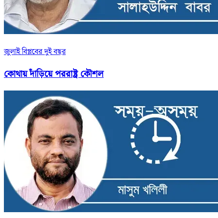
জুলাই বিপ্লবের দুই বছর
কোথায় দাঁড়িয়ে পররাষ্ট্র কৌশল