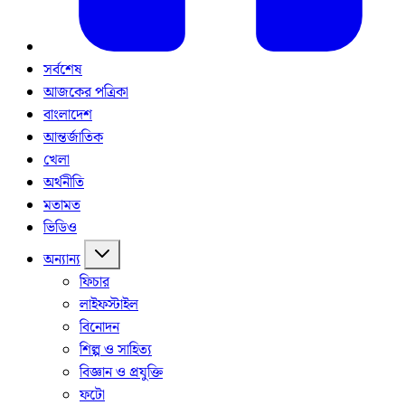
সর্বশেষ
আজকের পত্রিকা
বাংলাদেশ
আন্তর্জাতিক
খেলা
অর্থনীতি
মতামত
ভিডিও
অন্যান্য
ফিচার
লাইফস্টাইল
বিনোদন
শিল্প ও সাহিত্য
বিজ্ঞান ও প্রযুক্তি
ফটো