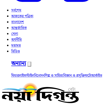
সর্বশেষ
আজকের পত্রিকা
বাংলাদেশ
আন্তর্জাতিক
খেলা
অর্থনীতি
মতামত
ভিডিও
অন্যান্য
ফিচার
লাইফস্টাইল
বিনোদন
শিল্প ও সাহিত্য
বিজ্ঞান ও প্রযুক্তি
ফটো
আর্কাইভ