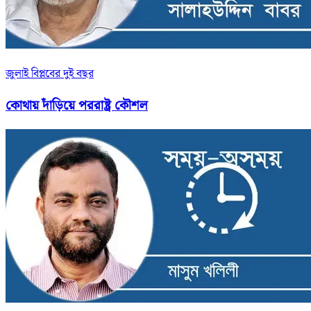
জুলাই বিপ্লবের দুই বছর
কোথায় দাঁড়িয়ে পররাষ্ট্র কৌশল