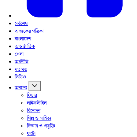
সর্বশেষ
আজকের পত্রিকা
বাংলাদেশ
আন্তর্জাতিক
খেলা
অর্থনীতি
মতামত
ভিডিও
অন্যান্য
ফিচার
লাইফস্টাইল
বিনোদন
শিল্প ও সাহিত্য
বিজ্ঞান ও প্রযুক্তি
ফটো