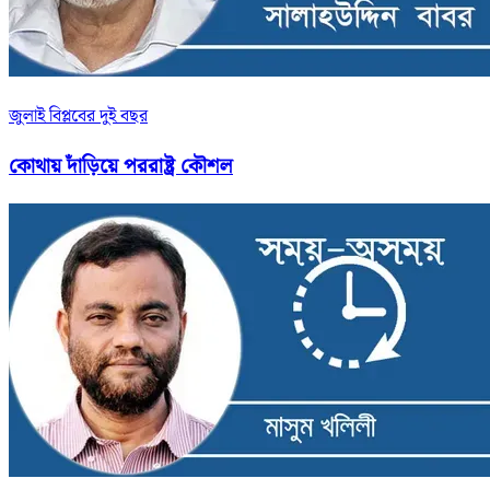
জুলাই বিপ্লবের দুই বছর
কোথায় দাঁড়িয়ে পররাষ্ট্র কৌশল