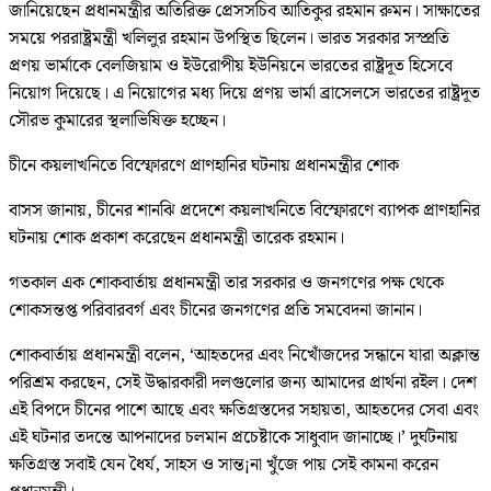
জানিয়েছেন প্রধানমন্ত্রীর অতিরিক্ত প্রেসসচিব আতিকুর রহমান রুমন। সাক্ষাতের
সময়ে পররাষ্ট্রমন্ত্রী খলিলুর রহমান উপস্থিত ছিলেন। ভারত সরকার সস্প্রতি
প্রণয় ভার্মাকে বেলজিয়াম ও ইউরোপীয় ইউনিয়নে ভারতের রাষ্ট্রদূত হিসেবে
নিয়োগ দিয়েছে। এ নিয়োগের মধ্য দিয়ে প্রণয় ভার্মা ব্রাসেলসে ভারতের রাষ্ট্রদূত
সৌরভ কুমারের স্থলাভিষিক্ত হচ্ছেন।
চীনে কয়লাখনিতে বিস্ফোরণে প্রাণহানির ঘটনায় প্রধানমন্ত্রীর শোক
বাসস জানায়, চীনের শানঝি প্রদেশে কয়লাখনিতে বিস্ফোরণে ব্যাপক প্রাণহানির
ঘটনায় শোক প্রকাশ করেছেন প্রধানমন্ত্রী তারেক রহমান।
গতকাল এক শোকবার্তায় প্রধানমন্ত্রী তার সরকার ও জনগণের পক্ষ থেকে
শোকসন্তপ্ত পরিবারবর্গ এবং চীনের জনগণের প্রতি সমবেদনা জানান।
শোকবার্তায় প্রধানমন্ত্রী বলেন, ‘আহতদের এবং নিখোঁজদের সন্ধানে যারা অক্লান্ত
পরিশ্রম করছেন, সেই উদ্ধারকারী দলগুলোর জন্য আমাদের প্রার্থনা রইল। দেশ
এই বিপদে চীনের পাশে আছে এবং ক্ষতিগ্রস্তদের সহায়তা, আহতদের সেবা এবং
এই ঘটনার তদন্তে আপনাদের চলমান প্রচেষ্টাকে সাধুবাদ জানাচ্ছে।’ দুর্ঘটনায়
ক্ষতিগ্রস্ত সবাই যেন ধৈর্য, সাহস ও সান্ত¡না খুঁজে পায় সেই কামনা করেন