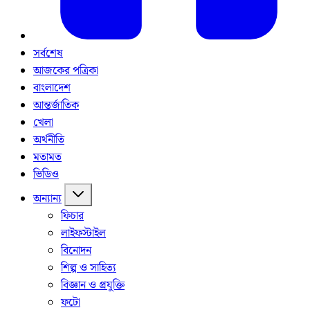
সর্বশেষ
আজকের পত্রিকা
বাংলাদেশ
আন্তর্জাতিক
খেলা
অর্থনীতি
মতামত
ভিডিও
অন্যান্য
ফিচার
লাইফস্টাইল
বিনোদন
শিল্প ও সাহিত্য
বিজ্ঞান ও প্রযুক্তি
ফটো