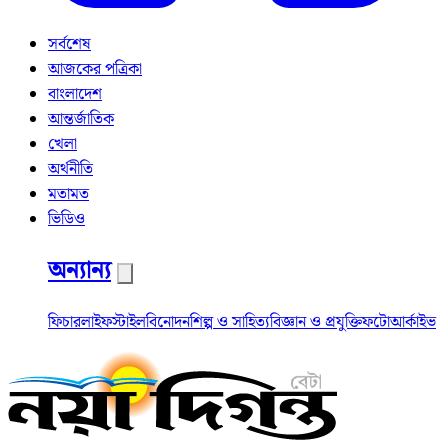
সর্বশেষ
আজকের পত্রিকা
বাংলাদেশ
আন্তর্জাতিক
খেলা
অর্থনীতি
মতামত
ভিডিও
অন্যান্য
ফিচার
লাইফস্টাইল
বিনোদন
শিল্প ও সাহিত্য
বিজ্ঞান ও প্রযুক্তি
ফটো
আর্কাইভ