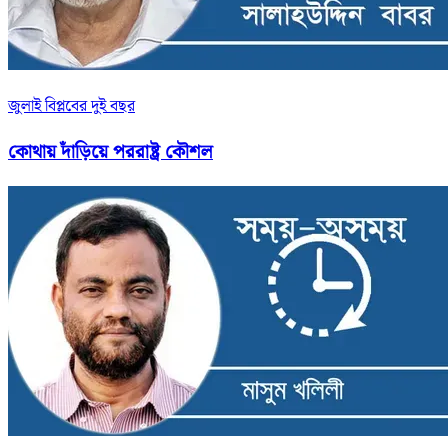
জুলাই বিপ্লবের দুই বছর
কোথায় দাঁড়িয়ে পররাষ্ট্র কৌশল