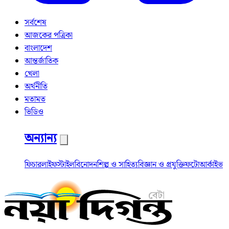
সর্বশেষ
আজকের পত্রিকা
বাংলাদেশ
আন্তর্জাতিক
খেলা
অর্থনীতি
মতামত
ভিডিও
অন্যান্য
ফিচার
লাইফস্টাইল
বিনোদন
শিল্প ও সাহিত্য
বিজ্ঞান ও প্রযুক্তি
ফটো
আর্কাইভ