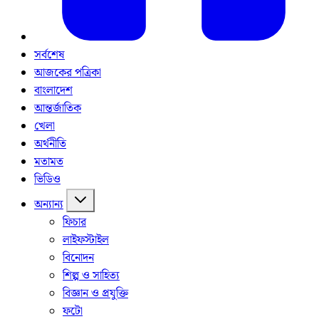
সর্বশেষ
আজকের পত্রিকা
বাংলাদেশ
আন্তর্জাতিক
খেলা
অর্থনীতি
মতামত
ভিডিও
অন্যান্য
ফিচার
লাইফস্টাইল
বিনোদন
শিল্প ও সাহিত্য
বিজ্ঞান ও প্রযুক্তি
ফটো